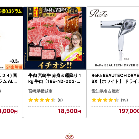
２４) 富
牛肉 宮崎牛 赤身＆霜降り 1
ReFa BEAUTECH DRY
ム ALP
kg 牛肉〔18E-N2-002-1
BX【ホワイト】 ドライ
kg-S4A6-CF〕
ー 美容 家電 ドライヤー
市
宮崎県都城市
愛知県名古屋市
ファ
(8)
(19)
4,000
18,500
197,00