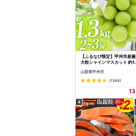
【ふるなび限定】甲州市産厳
大粒シャインマスカット 約1.3
～3房【2026年発送】（MG）
山梨県甲州市
472 FN-Limited-VO シャ
カット フルーツ
(1368)
13