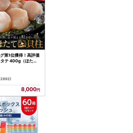
グ第1位獲得！高評価
ホタテ 400g（ほたて
）
(2892)
8,000