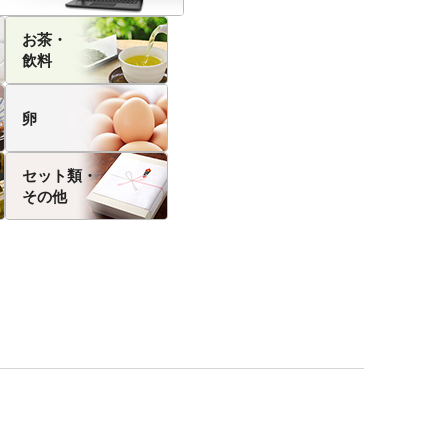
お茶・
飲料
卵
セット類・
その他