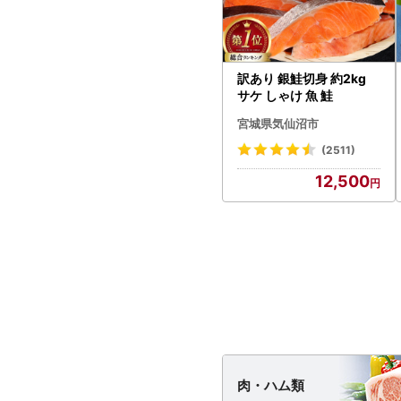
訳あり 銀鮭切身 約2kg
サケ しゃけ 魚 鮭
宮城県気仙沼市
(2511)
12,500
肉・
ハム類