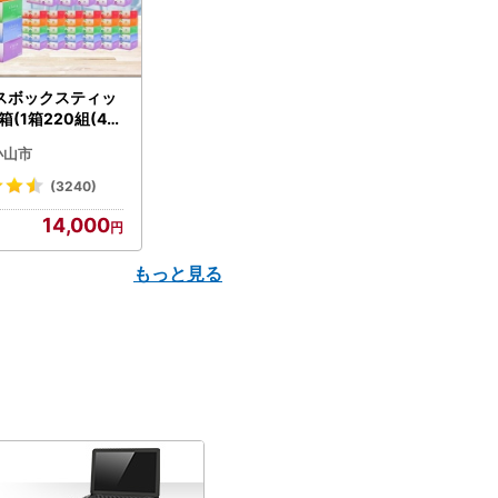
スボックスティッ
箱(1箱220組(44
(5個入り×12セッ
小山市
配送不可地域：離島
】【1256759】
(3240)
14,000
もっと見る