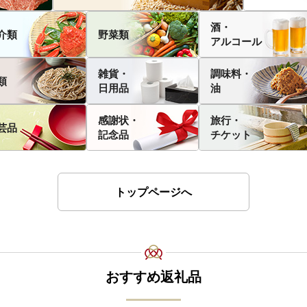
酒・
介類
野菜類
アルコール
雑貨・
調味料・
類
日用品
油
感謝状・
旅行・
芸品
記念品
チケット
トップページへ
おすすめ返礼品