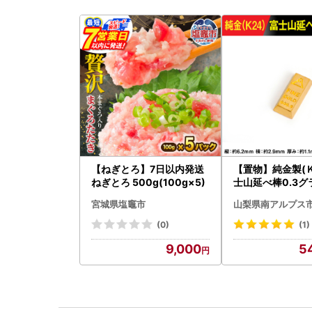
【ねぎとろ】7日以内発送
【置物】純金製(Ｋ
ねぎとろ 500g(100g×5)
士山延べ棒0.3グラ
BK193
宮城県塩竈市
山梨県南アルプス
(0)
(1)
9,000
5