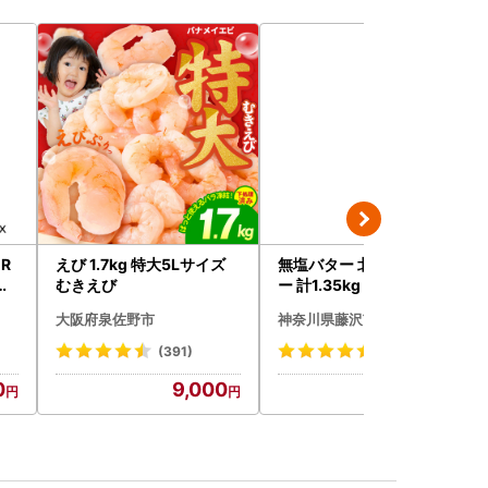
ER
えび 1.7kg 特大5Lサイズ
無塩バター 北海道産 バタ
ヤ
むきえび
ー 計1.35kg 【食塩不使用
 リ
】
大阪府泉佐野市
神奈川県藤沢市
(391)
(4)
0
9,000
12,000