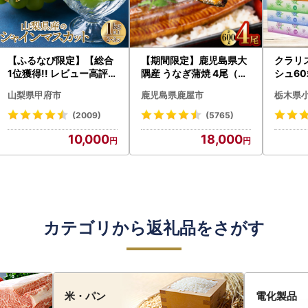
【ふるなび限定】【総合
【期間限定】鹿児島県大
クラリ
1位獲得!! レビュー高評価
隅産 うなぎ蒲焼 4尾（60
シュ60
★】〈2026年度配送分
0g） KN007-004-04-
0枚))
山梨県甲府市
鹿児島県鹿屋市
栃木県
〉山梨県産 シャインマス
cp18 うなぎ 鰻 魚 惣菜 総
ト)【
カット 2～3房（1.0kg以
菜
・沖縄県
(2009)
(5765)
上）シャイン フルーツ F
10,000
18,000
N-Limited-SP
カテゴリから返礼品をさがす
米・パン
電化製品