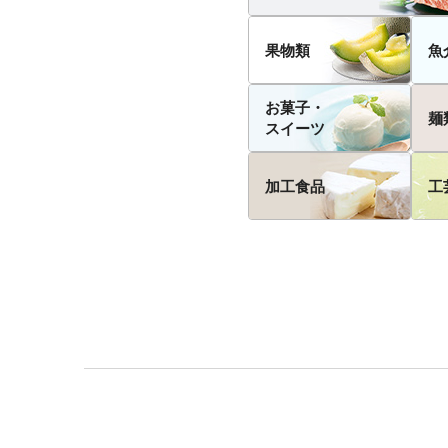
果物類
魚
お菓子・
麺
スイーツ
加工食品
工