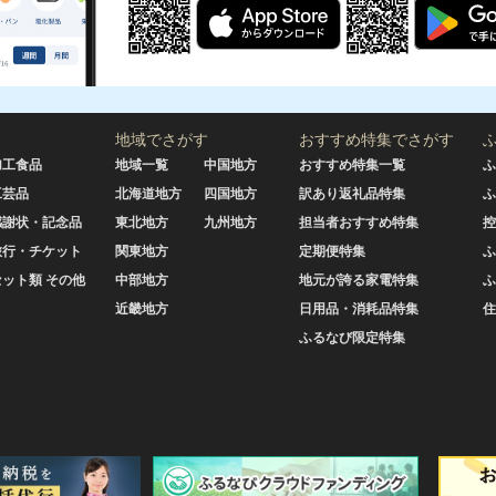
地域でさがす
おすすめ特集でさがす
加工食品
地域一覧
中国地方
おすすめ特集一覧
ふ
工芸品
北海道地方
四国地方
訳あり返礼品特集
ふ
感謝状・記念品
東北地方
九州地方
担当者おすすめ特集
控
旅行・チケット
関東地方
定期便特集
ふ
セット類 その他
中部地方
地元が誇る家電特集
ふ
近畿地方
日用品・消耗品特集
住
ふるなび限定特集