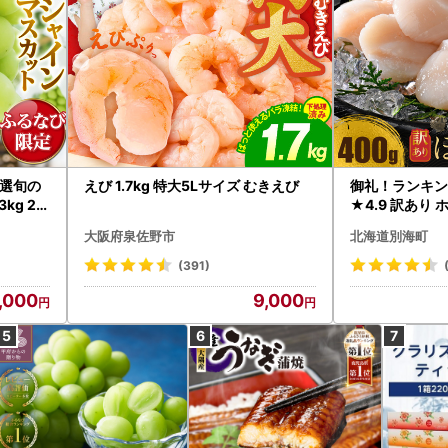
選旬の
えび 1.7kg 特大5Lサイズ むきえび
御礼！ランキン
kg 2
★4.9 訳あり 
B12-
帆立 貝柱 冷凍 
大阪府泉佐野市
北海道別海町
インマス
(391)
,000
9,000