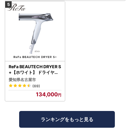
ReFa BEAUTECH DRYER S
+【ホワイト】 ドライヤー
美容 家電 ドライヤー リフ
愛知県名古屋市
ァ
(69)
134,000
ランキングをもっと見る