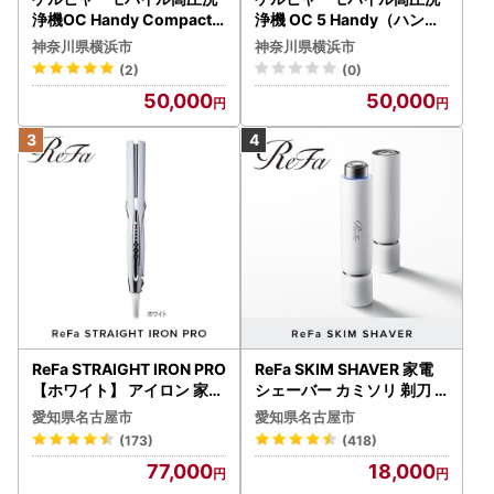
浄機OC Handy Compact
浄機 OC 5 Handy（ハンデ
（ハンディエア） APV000
ィジェット） APV0006
神奈川県横浜市
神奈川県横浜市
7
(2)
(0)
50,000
50,000
ReFa STRAIGHT IRON PRO
ReFa SKIM SHAVER 家電
【ホワイト】 アイロン 家電
シェーバー カミソリ 剃刀
美容 リファ アイロン
シェーバー
愛知県名古屋市
愛知県名古屋市
(173)
(418)
77,000
18,000