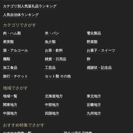
カテゴリ別人気返礼品ランキング
人気自治体ランキング
カテゴリでさがす
肉・ハム類
米・パン
電化製品
果実類
魚介類
野菜類
酒・アルコール
お茶・飲料
お菓子・スイーツ
麺類
雑貨・日用品
卵
加工食品
工芸品
感謝状・記念品
旅行・チケット
セット類 その他
地域でさがす
地域一覧
北海道地方
東北地方
関東地方
中部地方
近畿地方
中国地方
四国地方
九州地方
おすすめ特集でさがす