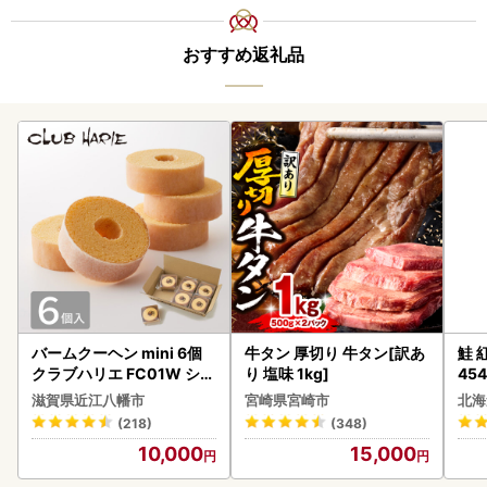
おすすめ返礼品
バームクーヘン mini 6個
牛タン 厚切り 牛タン[訳あ
鮭 紅
クラブハリエ FC01W シェ
り 塩味 1kg]
454
アボックス バウムクーヘ
滋賀県近江八幡市
宮崎県宮崎市
北海
ン
(218)
(348)
10,000
15,000