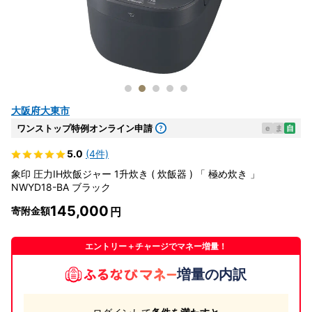
大阪府大東市
ワンストップ特例オンライン申請
e
ま
自
5.0
(4件)
象印 圧力IH炊飯ジャー 1升炊き ( 炊飯器 ) 「 極め炊き 」
NWYD18-BA ブラック
145,000
寄附金額
エントリー＋チャージでマネー増量！
増量の内訳