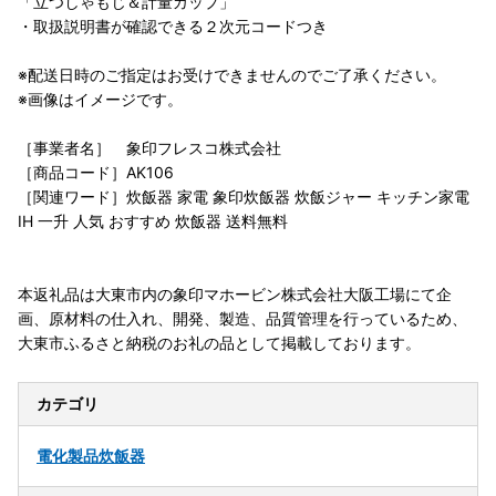
「立つしゃもじ＆計量カップ」
・取扱説明書が確認できる２次元コードつき
※配送日時のご指定はお受けできませんのでご了承ください。
※画像はイメージです。
［事業者名］ 象印フレスコ株式会社
［商品コード］AK106
［関連ワード］炊飯器 家電 象印炊飯器 炊飯ジャー キッチン家電
IH 一升 人気 おすすめ 炊飯器 送料無料
本返礼品は大東市内の象印マホービン株式会社大阪工場にて企
画、原材料の仕入れ、開発、製造、品質管理を行っているため、
大東市ふるさと納税のお礼の品として掲載しております。
カテゴリ
電化製品
炊飯器