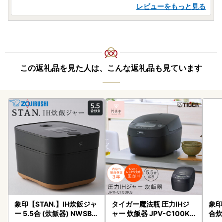
レビューをもっと見る
この返礼品を見た人は、こんな返礼品も見ています
象印【STAN.】IH炊飯ジャ
タイガー魔法瓶 圧力IHジ
象印
ー 5.5合 (炊飯器) NWSB1
ャー 炊飯器 JPV-C100KG
合炊