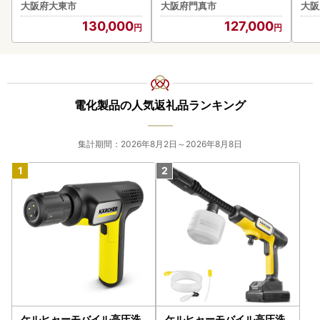
0-BA ブラック 炊飯器
5.5合炊き 炊飯器 家電
き 
大阪府大東市
大阪府門真市
大阪
ク
130,000
127,000
電化製品の人気返礼品ランキング
集計期間：2026年8月2日～2026年8月8日
ケルヒャーモバイル高圧洗
ケルヒャーモバイル高圧洗