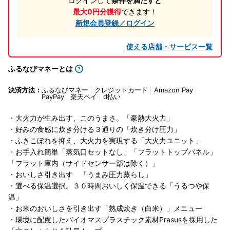
ログインして
条件を満たすと
最大0円分獲得
できます！
新規会員登録／ログイン
使える店舗・サービス一覧
ふるなびマネーとは
決済方法：
ふるなびマネー
クレジットカード
Amazon Pay
PayPay
楽天ペイ
d払い
・大火力が生み出す、このうまさ。「豪熱大火力」
・好みの食感に炊き分ける３通りの「炊き分け圧力」
・ふきこぼれを抑え、大火力を実現する「大火力ユニット」
・お手入れ簡単「蒸気口セットなし」「フラットトップパネル」
「フラット庫内（サイドセンサー部は除く）」
・おいしさ引き出す 「うまみ圧力蒸らし」
・選べる保温選択。３０時間おいしく保温できる「うるつや保
温」
・お米のおいしさを引き出す「熟成炊き（白米）」メニュー
・環境に配慮したバイオマスプラスチック素材Prasusを採用した