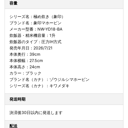
容量
シリーズ名：極め炊き（象印）
ブランド名：象印マホービン
メーカー型番：NW-YD18-BA
炊飯器・精米機容量：1升
炊飯器のタイプ：圧力IH方式
発売年月日：2026/7/21
本体奥行：39cm
本体横幅：27.5cm
本体高さ：24cm
カラー：ブラック
ブランド名（カナ）：ゾウジルシマホービン
シリーズ名（カナ）：キワメダキ
発送時期
決済後30日以内に発送します
配送