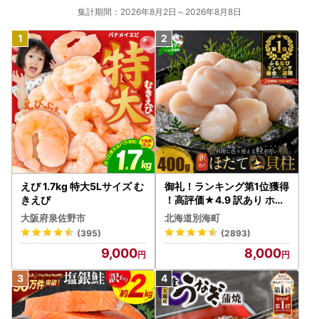
集計期間：2026年8月2日～2026年8月8日
えび 1.7kg 特大5Lサイズ む
御礼！ランキング第1位獲得
きえび
！高評価★4.9 訳あり ホタ
テ 400g（ほたて 帆立 貝柱
大阪府泉佐野市
北海道別海町
冷凍 ）
(395)
(2893)
9,000
8,000