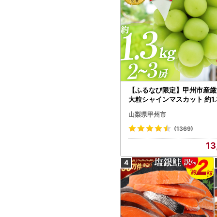
【ふるなび限定】甲州市産厳
大粒シャインマスカット 約1.3
～3房【2026年発送】（MG）
山梨県甲州市
472 FN-Limited-VO シャ
カット フルーツ
(1369)
13