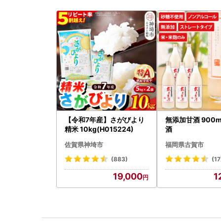
【令和7年産】さがびより
無添加甘酒 900m
精米 10kg(H015224)
酒
佐賀県神埼市
福岡県古賀市
(883)
(17
19,000
1