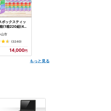
スボックスティッ
箱(1箱220組(44
(5個入り×12セッ
小山市
配送不可地域：離島
】【1256759】
(3240)
14,000
もっと見る