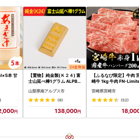
l×5本 甘
【置物】純金製(Ｋ２４) 富
【ふるなび限定】牛肉 
士山延べ棒1グラム ALPBK
崎牛 1kg 牛肉 FN-Limit
180
-VO
山梨県南アルプス市
宮崎県宮崎市
)
(9)
(52)
2,000
138,000
18,00