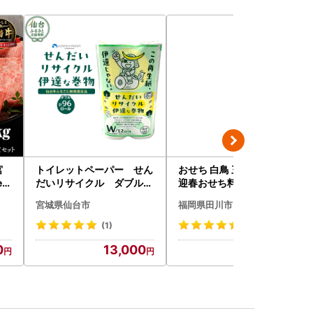
宮
トイレットペーパー せん
おせち 白鳥 三段重 3人前
ed
だいリサイクル ダブル9
迎春おせち料理
6ロール｜トイレット
宮城県仙台市
福岡県田川市
(1)
(65)
0
13,000
25,000