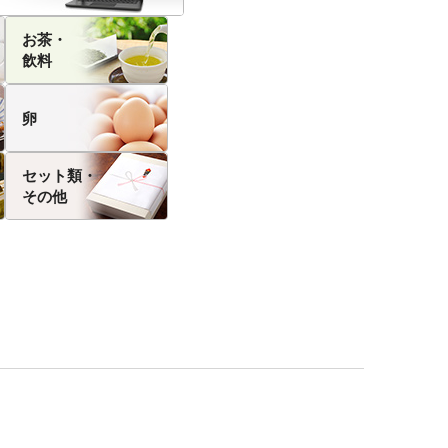
お茶・
飲料
卵
セット類・
その他