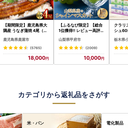
【期間限定】鹿児島県大
【ふるなび限定】【総合
クラリ
隅産 うなぎ蒲焼 4尾（60
1位獲得!! レビュー高評価
シュ60
0g） KN007-004-04-
★】〈2026年度配送分
0枚))
鹿児島県鹿屋市
山梨県甲府市
栃木県
cp18 うなぎ 鰻 魚 惣菜 総
〉山梨県産 シャインマス
ト)【
菜
カット 2～3房（1.0kg以
・沖縄県
(5765)
(2009)
上）シャイン フルーツ F
18,000
10,000
N-Limited-SP
カテゴリから返礼品をさがす
米・パン
電化製品