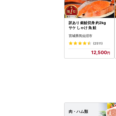
訳あり 銀鮭切身 約2kg
サケ しゃけ 魚 鮭
宮城県気仙沼市
(2511)
12,500
肉・
ハム類