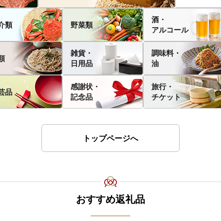
酒・
介類
野菜類
アルコール
雑貨・
調味料・
類
日用品
油
感謝状・
旅行・
芸品
記念品
チケット
トップページへ
おすすめ返礼品