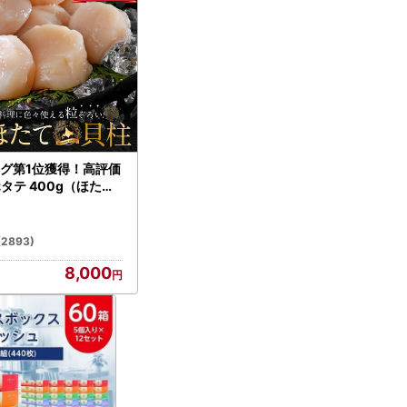
グ第1位獲得！高評価
ホタテ 400g（ほたて
）
(2893)
8,000