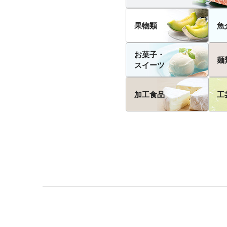
果物類
魚
お菓子・
麺
スイーツ
加工食品
工