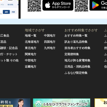
地域でさがす
おすすめ特集でさがす
加工食品
地域一覧
中国地方
おすすめ特集一覧
ふ
工芸品
北海道地方
四国地方
訳あり返礼品特集
ふ
感謝状・記念品
東北地方
九州地方
担当者おすすめ特集
控
旅行・チケット
関東地方
定期便特集
ふ
セット類 その他
中部地方
地元が誇る家電特集
ふ
近畿地方
日用品・消耗品特集
住
ふるなび限定特集