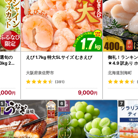
選旬の
えび 1.7kg 特大5Lサイズ むきえび
御礼！ランキン
kg 2
★4.9 訳あり 
B12-
帆立 貝柱 冷凍 
大阪府泉佐野市
北海道別海町
インマス
(391)
,000
9,000