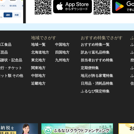
地域でさがす
おすすめ特集でさがす
加工食品
地域一覧
中国地方
おすすめ特集一覧
ふ
工芸品
北海道地方
四国地方
訳あり返礼品特集
ふ
感謝状・記念品
東北地方
九州地方
担当者おすすめ特集
控
旅行・チケット
関東地方
定期便特集
ふ
セット類 その他
中部地方
地元が誇る家電特集
ふ
近畿地方
日用品・消耗品特集
住
ふるなび限定特集