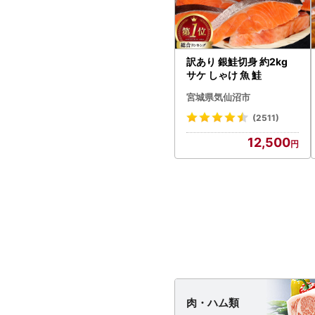
訳あり 銀鮭切身 約2kg
サケ しゃけ 魚 鮭
宮城県気仙沼市
(2511)
12,500
肉・
ハム類