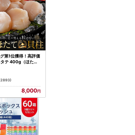
グ第1位獲得！高評価
ホタテ 400g（ほたて
）
(2893)
8,000