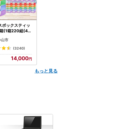
スボックスティッ
箱(1箱220組(44
(5個入り×12セッ
小山市
配送不可地域：離島
】【1256759】
(3240)
14,000
もっと見る