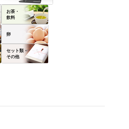
お茶・
飲料
卵
セット類・
その他