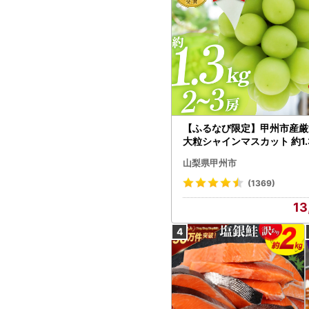
【ふるなび限定】甲州市産厳
大粒シャインマスカット 約1.3
～3房【2026年発送】（MG）
山梨県甲州市
472 FN-Limited-VO シャ
カット フルーツ
(1369)
13