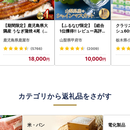
【期間限定】鹿児島県大
【ふるなび限定】【総合
クラリ
隅産 うなぎ蒲焼 4尾（60
1位獲得!! レビュー高評価
シュ60
0g） KN007-004-04-
★】〈2026年度配送分
0枚))
鹿児島県鹿屋市
山梨県甲府市
栃木県
cp18 うなぎ 鰻 魚 惣菜 総
〉山梨県産 シャインマス
ト)【
菜
カット 2～3房（1.0kg以
・沖縄県
(5766)
(2009)
上）シャイン フルーツ F
18,000
10,000
N-Limited-SP
カテゴリから返礼品をさがす
米・パン
電化製品