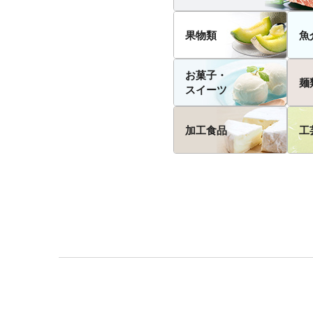
果物類
魚
お菓子・
麺
スイーツ
加工食品
工