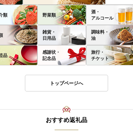
酒・
介類
野菜類
アルコール
雑貨・
調味料・
類
日用品
油
感謝状・
旅行・
芸品
記念品
チケット
トップページへ
おすすめ返礼品