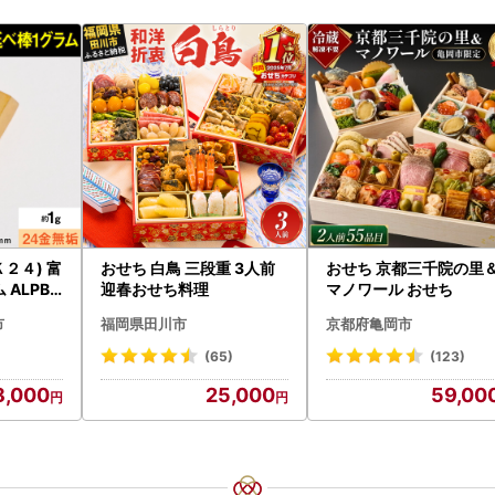
２４) 富
おせち 白鳥 三段重 3人前
おせち 京都三千院の里
ALPBK
迎春おせち料理
マノワール おせち
市
福岡県田川市
京都府亀岡市
(65)
(123)
8,000
25,000
59,00