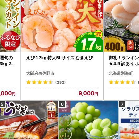
選旬の
えび 1.7kg 特大5Lサイズ むきえび
御礼！ランキン
kg 2
★4.9 訳あり 
B12-
帆立 貝柱 冷凍 
大阪府泉佐野市
北海道別海町
インマス
(393)
,000
9,000