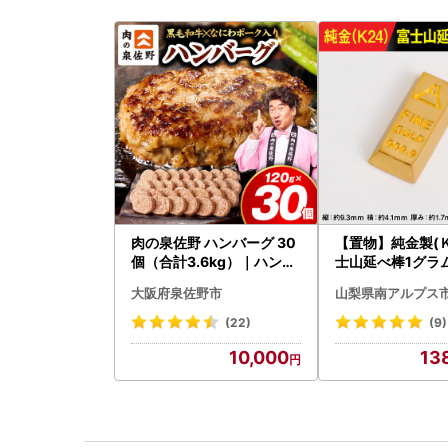
肉の泉佐野 ハンバーグ 30
【置物】純金製(Ｋ
個（合計3.6kg）｜ハンバ
士山延べ棒1グラム 
ーグ 訳あり 黒毛和牛×なに
180
大阪府泉佐野市
山梨県南アルプス
わポーク
(22)
(9)
10,000
13