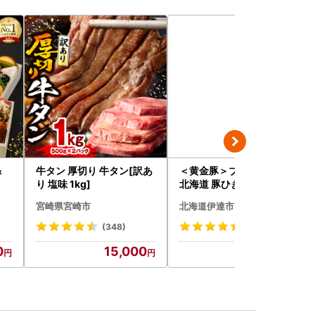
＆
牛タン 厚切り 牛タン[訳あ
＜黄金豚＞ブランドポーク
り 塩味 1kg]
北海道 豚ひき肉 普通挽き
200g 10パック 計2kg
宮崎県宮崎市
北海道伊達市
(348)
(23)
0
15,000
13,000