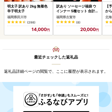
明太子 訳あり 2kg 無着色
訳あり ソーセージ福袋 ウ
【予
辛子明太子
インナー 5種セット 合計4.
から
5kg ソーセージ
らい
福岡県田川市
福岡県古賀市
北海
g 
(298)
(8)
)【
14,000
20,000
最近チェックした返礼品
返礼品詳細ページの閲覧で、ここに履歴が表示されます。