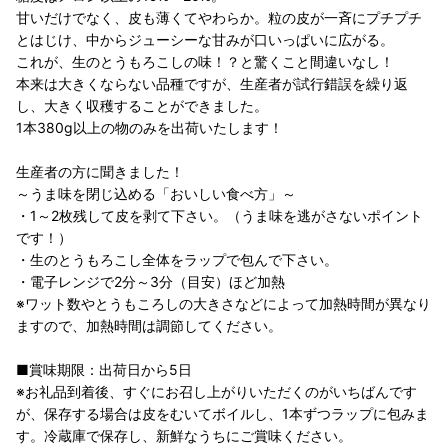
甘いだけでなく、皮も薄くてやわらか。粒の皮が一斉にプチプチ
とはじけ、中からジューシーな甘みが口いっぱいに広がる。
これが、生のとうもろこしの味！？と驚くこと間違いなし！
本来は大きくならない品種ですが、生産者が試行錯誤を繰り返
し、大きく収穫することができました。
1本380g以上の物のみを出荷いたします！
生産者の方に聞きました！
～うま味を閉じ込める「おいしい食べ方」～
・1～2枚残して皮を剥て下さい。（うま味を逃がさないポイント
です！）
・生のとうもろこし全体をラップで包んで下さい。
・電子レンジで2分～3分（目安）ほど加熱
※ワット数やとうもころしの大きさなどによって加熱時間が異なり
ますので、加熱時間は調節してください。
■賞味期限：出荷日から5日
※お礼品到着後、すぐにお召し上がりいただくのがいちばんです
が、保存する場合は皮をむいてボイルし、1本ずつラップに包みま
す。冷蔵庫で保存し、新鮮なうちにご賞味ください。