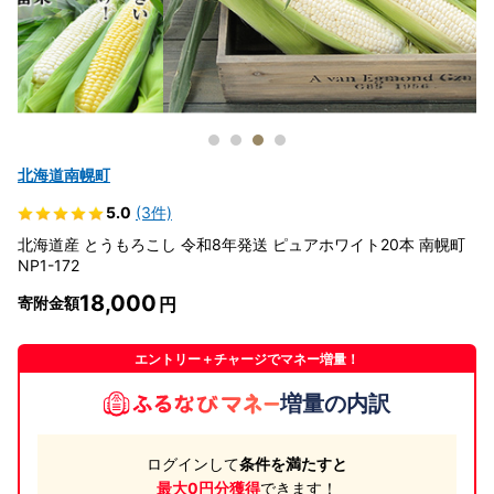
北海道南幌町
5.0
(3件)
北海道産 とうもろこし 令和8年発送 ピュアホワイト20本 南幌町
NP1-172
18,000
寄附金額
エントリー＋チャージでマネー増量！
増量の内訳
ログインして
条件を満たすと
最大0円分獲得
できます！