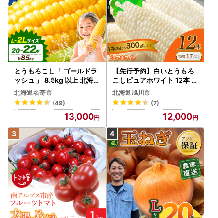
とうもろこし「 ゴールドラ
【先行予約】白いとうもろ
ッシュ 」 8.5kg 以上 北海
こしピュアホワイト 12本 3.
道 名寄 スイートコーン
6kg（2026年8月下旬から
北海道名寄市
北海道旭川市
発送開始） とうもろこし
(49)
(7)
13,000
12,000