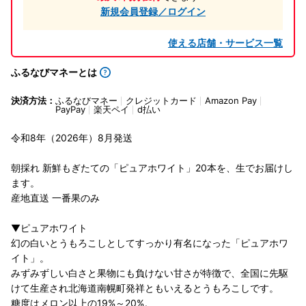
新規会員登録／ログイン
使える店舗・サービス一覧
ふるなびマネーとは
決済方法：
ふるなびマネー
クレジットカード
Amazon Pay
PayPay
楽天ペイ
d払い
令和8年（2026年）8月発送
朝採れ 新鮮もぎたての「ピュアホワイト」20本を、生でお届けし
ます。
産地直送 一番果のみ
▼ピュアホワイト
幻の白いとうもろこしとしてすっかり有名になった「ピュアホワ
イト」。
みずみずしい白さと果物にも負けない甘さが特徴で、全国に先駆
けて生産され北海道南幌町発祥ともいえるとうもろこしです。
糖度はメロン以上の19%～20%。