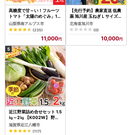
高糖度で甘～い！フルーツ
【先行予約】農家直送 低農
トマト「太陽のめぐみ」1k
薬 旭川産 玉ねぎＬサイズ2
g ALPBI001 | 高糖度 おす
0kg(2026年9月発送開始
山梨県南アルプス市
北海道旭川市
すめ 産地直送 新鮮 フレッ
予定)_ | 玉ねぎ 05935
(235)
(0)
シュ 高栄養素 南アルプス市
11,000
10,000
山梨 |
近江野菜詰め合せセット 1.5
㎏～2㎏ 【K002W】 野菜
旬 新鮮
滋賀県近江八幡市
(117)