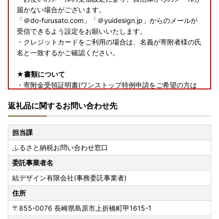
届かない場合がございます。
「＠do-furusato.com」「＠yuidesign.jp」からのメールが
受信できるよう設定をお願いいたします。
・クレジットカードをご利用の場合は、名義が寄附者様の氏
名と一致するかご確認ください。
★書類について
・寄附金受領証明書(ワンストップ特例申請をご希望の方は
申請書類を含む)は、返礼品とは別で郵送いたします。
返礼品に関するお問い合わせ先
★返礼品について
・お受け取り日指定はできません。
担当課
・長期ご不在でお受取不可の期間がございましたら、必ず備
ふるさと納税お問い合わせ窓口
考欄に「不在:○○」とご記入ください。
・返礼品送付先ご住所の誤り等のお申込内容不備や、受取人
委託事業者名
様のご都合により返礼品がお届けできない場合、再送はいた
結デザイン有限会社(事務委託事業者)
しません。また寄附金の返金もいたしかねます。
・手配状況次第では返礼品送付先ご住所の変更ができない場
住所
合があります。また転送する場合は転送料金(受取人着払い)
〒855-0076
長崎県島原市上折橋町甲1615-1
が発生しますので、ご了承ください。