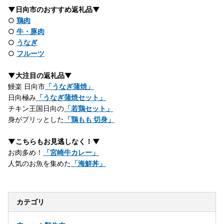
▼日向市のおすすめ返礼品▼
○
鶏肉
○
牛・豚肉
○
うなぎ
○
フルーツ
▼大注目の返礼品▼
鰻楽 日向市
「うなぎ蒲焼」
日向極み
「うなぎ蒲焼セット」
チキン王国日向の
「若鶏セット」
身がプリッとした
「鶏もも 切身」
▼こちらもお見逃しなく！▼
お肉多め！
「宮崎牛カレー」
人気のお魚を集めた
「海鮮丼」
カテゴリ