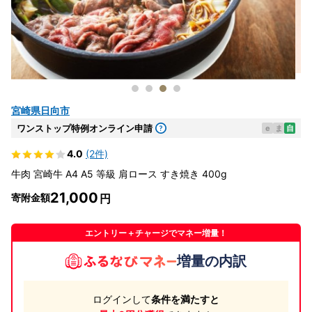
宮崎県日向市
ワンストップ特例オンライン申請
e
ま
自
4.0
(2件)
牛肉 宮崎牛 A4 A5 等級 肩ロース すき焼き 400g
21,000
寄附金額
エントリー＋チャージでマネー増量！
増量の内訳
ログインして
条件を満たすと