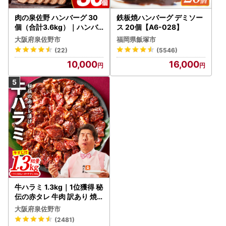
肉の泉佐野 ハンバーグ 30
鉄板焼ハンバーグ デミソー
個（合計3.6kg）｜ハンバ
ス 20個【A6-028】
ーグ 訳あり 黒毛和牛×なに
大阪府泉佐野市
福岡県飯塚市
わポーク
(22)
(5546)
10,000
16,000
牛ハラミ 1.3kg｜1位獲得 秘
伝の赤タレ 牛肉 訳あり 焼
肉 BBQ
大阪府泉佐野市
(2481)