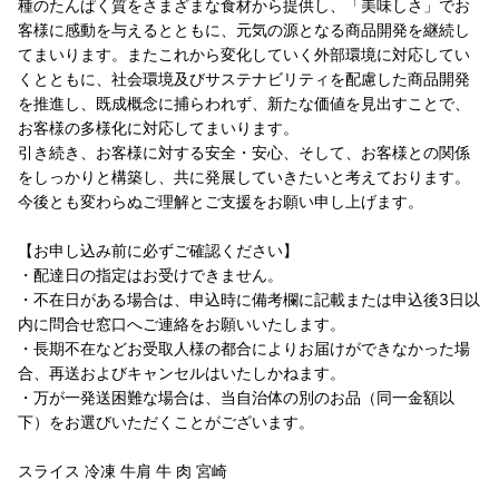
種のたんぱく質をさまざまな食材から提供し、「美味しさ」でお
客様に感動を与えるとともに、元気の源となる商品開発を継続し
てまいります。またこれから変化していく外部環境に対応してい
くとともに、社会環境及びサステナビリティを配慮した商品開発
を推進し、既成概念に捕らわれず、新たな価値を見出すことで、
お客様の多様化に対応してまいります。
引き続き、お客様に対する安全・安心、そして、お客様との関係
をしっかりと構築し、共に発展していきたいと考えております。
今後とも変わらぬご理解とご支援をお願い申し上げます。
【お申し込み前に必ずご確認ください】
・配達日の指定はお受けできません。
・不在日がある場合は、申込時に備考欄に記載または申込後3日以
内に問合せ窓口へご連絡をお願いいたします。
・長期不在などお受取人様の都合によりお届けができなかった場
合、再送およびキャンセルはいたしかねます。
・万が一発送困難な場合は、当自治体の別のお品（同一金額以
下）をお選びいただくことがございます。
スライス 冷凍 牛肩 牛 肉 宮崎