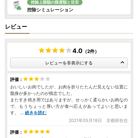
・返礼品の送付は、日向市外にお住まいの方に限らせていた
控除上限額の限度額と目安
だきます。
控除シミュレーション
★個人情報について
レビュー
日向市ふるさと納税事業の範囲内で各種委託業者に情報提供
します。
・ふるさと納税事務処理、申請書類の各種手続きのため
・お礼の品発送のため
4.0
（2件）
・お問い合わせ回答、履歴管理、サービス向上のため
・ふるさと納税のカタログ、メールマガジン、資料の送付、
レビューを非表示にする
その他サービスの提供のため
おいしいお肉でしたが、お肉を折りたたんだ見えない位置に
脂身が多かったのが残念でした。
またすき焼き用ではありますが、せっかく柔らかいお肉なの
で、もうちょっと厚い方が食べ応えがあってよいと思いま
す。
...
続きを読む
2021年05月18日 京都府在住