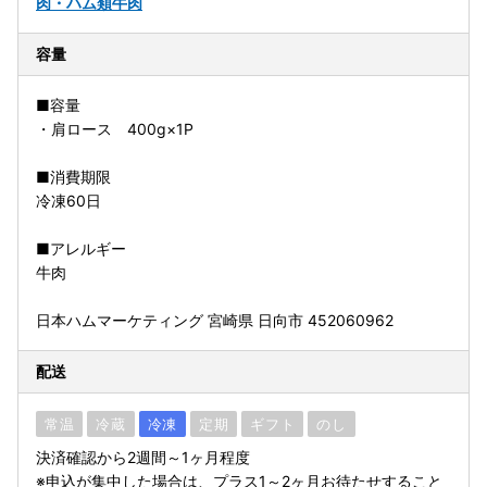
肉・ハム類
牛肉
容量
■容量
・肩ロース 400g×1P
■消費期限
冷凍60日
■アレルギー
牛肉
日本ハムマーケティング 宮崎県 日向市 452060962
配送
常温
冷蔵
冷凍
定期
ギフト
のし
決済確認から2週間～1ヶ月程度
※申込が集中した場合は、プラス1～2ヶ月お待たせすること