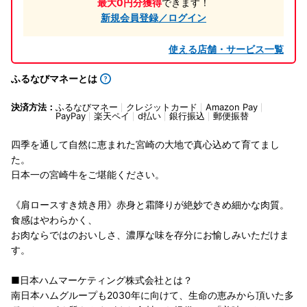
最大0円分獲得
できます！
新規会員登録／ログイン
使える店舗・サービス一覧
ふるなびマネーとは
決済方法：
ふるなびマネー
クレジットカード
Amazon Pay
PayPay
楽天ペイ
d払い
銀行振込
郵便振替
四季を通して自然に恵まれた宮崎の大地で真心込めて育てまし
た。
日本一の宮崎牛をご堪能ください。
《肩ロースすき焼き用》赤身と霜降りが絶妙できめ細かな肉質。
食感はやわらかく、
お肉ならではのおいしさ、濃厚な味を存分にお愉しみいただけま
す。
■日本ハムマーケティング株式会社とは？
南日本ハムグループも2030年に向けて、生命の恵みから頂いた多