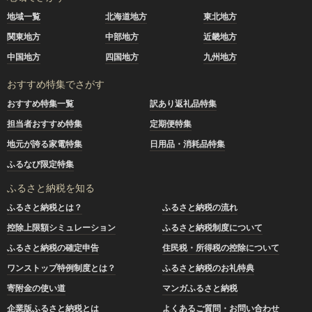
地域一覧
北海道地方
東北地方
関東地方
中部地方
近畿地方
中国地方
四国地方
九州地方
おすすめ特集でさがす
おすすめ特集一覧
訳あり返礼品特集
担当者おすすめ特集
定期便特集
地元が誇る家電特集
日用品・消耗品特集
ふるなび限定特集
ふるさと納税を知る
ふるさと納税とは？
ふるさと納税の流れ
控除上限額シミュレーション
ふるさと納税制度について
ふるさと納税の確定申告
住民税・所得税の控除について
ワンストップ特例制度とは？
ふるさと納税のお礼特典
寄附金の使い道
マンガふるさと納税
企業版ふるさと納税とは
よくあるご質問・お問い合わせ