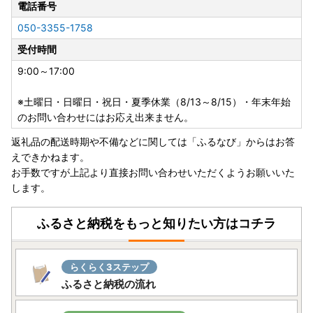
電話番号
・「のし」可の返礼品を除き、のしの対応はいたしかねま
す。
050-3355-1758
・配送業者の指定はいたしかねます。また返礼品によって異
受付時間
なります。
・事前に出荷日のご案内は行っておりません。また、ご要望
9:00～17:00
をいただいても対応いたしかねます。
・返礼品をお届けする際の配送伝票について、ご依頼主には
※土曜日・日曜日・祝日・夏季休業（8/13～8/15）・年末年始
ご寄附者様のお名前が入ります。変更はいたしかねますので
のお問い合わせにはお応え出来ません。
ご了承ください。
返礼品の配送時期や不備などに関しては「ふるなび」からはお答
・お受取人様の郵便受けにお届けする返礼品（メール便）に
えできかねます。
つきましては、依頼主様のお名前は配送伝票に印字されませ
お手数ですが上記より直接お問い合わせいただくようお願いいた
ん。なお、ふるさと納税の記載が入りますのでご了承くださ
します。
い。
・複数の返礼品を選択頂いた場合、個別発送になることもご
ふるさと納税をもっと知りたい方はコチラ
ざいます。
・返礼品に不具合がある場合、お受け取り後、早急にご連絡
ください。経過しすぎると対応できません。
らくらく3ステップ
・カラーやサイズ、種類などを選択する返礼品について、ご
ふるさと納税の流れ
希望がある場合は必ず備考欄に記入いただきますようお願い
いたします。