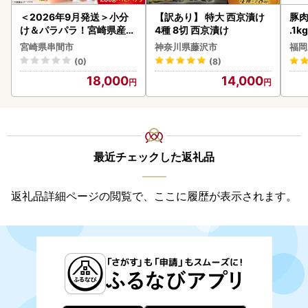
＜2026年9月発送＞小分
【訳あり】 特大 西京漬け
豚肉
け＆パラパラ！宮崎県産鶏
4種 8切 西京漬け
.1k
ももカット合計3kg_K043
宮崎県串間市
神奈川県藤沢市
福岡
-009-2609
(0)
(8)
18,000
14,000
最近チェックした返礼品
返礼品詳細ページの閲覧で、ここに履歴が表示されます。