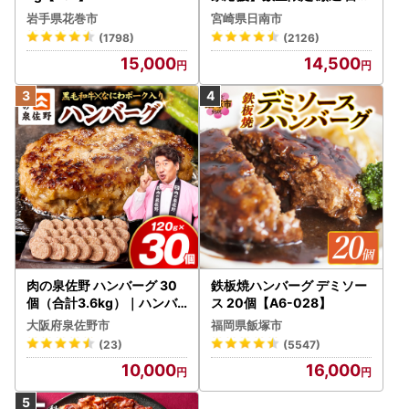
牛 赤身 焼肉 計800g FN-Li
岩手県花巻市
宮崎県日南市
mited-PR_BDV5-26-2W
(1798)
(2126)
15,000
14,500
肉の泉佐野 ハンバーグ 30
鉄板焼ハンバーグ デミソー
個（合計3.6kg）｜ハンバ
ス 20個【A6-028】
ーグ 訳あり 黒毛和牛×なに
大阪府泉佐野市
福岡県飯塚市
わポーク
(23)
(5547)
10,000
16,000