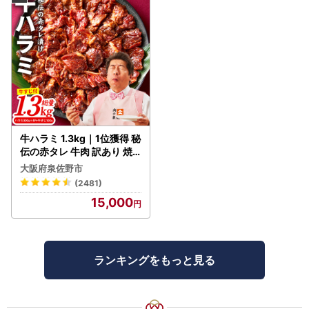
牛ハラミ 1.3kg｜1位獲得 秘
伝の赤タレ 牛肉 訳あり 焼
肉 BBQ
大阪府泉佐野市
(2481)
15,000
ランキングをもっと見る