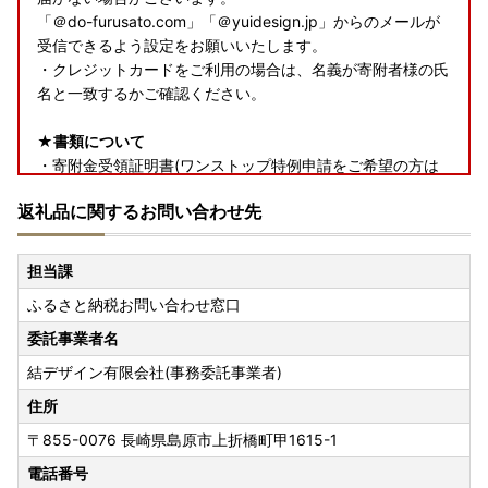
「＠do-furusato.com」「＠yuidesign.jp」からのメールが
受信できるよう設定をお願いいたします。
・クレジットカードをご利用の場合は、名義が寄附者様の氏
名と一致するかご確認ください。
★書類について
・寄附金受領証明書(ワンストップ特例申請をご希望の方は
申請書類を含む)は、返礼品とは別で郵送いたします。
返礼品に関するお問い合わせ先
★返礼品について
・お受け取り日指定はできません。
担当課
・長期ご不在でお受取不可の期間がございましたら、必ず備
ふるさと納税お問い合わせ窓口
考欄に「不在:○○」とご記入ください。
・返礼品送付先ご住所の誤り等のお申込内容不備や、受取人
委託事業者名
様のご都合により返礼品がお届けできない場合、再送はいた
結デザイン有限会社(事務委託事業者)
しません。また寄附金の返金もいたしかねます。
・手配状況次第では返礼品送付先ご住所の変更ができない場
住所
合があります。また転送する場合は転送料金(受取人着払い)
〒855-0076
長崎県島原市上折橋町甲1615-1
が発生しますので、ご了承ください。
電話番号
・「のし」可の返礼品を除き、のしの対応はいたしかねま