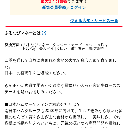
最大0円分獲得
できます！
新規会員登録／ログイン
使える店舗・サービス一覧
ふるなびマネーとは
決済方法：
ふるなびマネー
クレジットカード
Amazon Pay
PayPay
楽天ペイ
d払い
銀行振込
郵便振替
四季を通して自然に恵まれた宮崎の大地で真心こめて育てまし
た。
日本一の宮崎牛をご堪能ください。
きめ細かい肉質で柔らかく適度な霜降りが入った宮崎牛ロースス
テーキを是非お愉しみください。
■日本ハムマーケティング株式会社とは？
南日本ハムグループも2030年に向けて、生命の恵みから頂いた多
種のたんぱく質をさまざまな食材から提供し、「美味しさ」でお
客様に感動を与えるとともに、元気の源となる商品開発を継続し