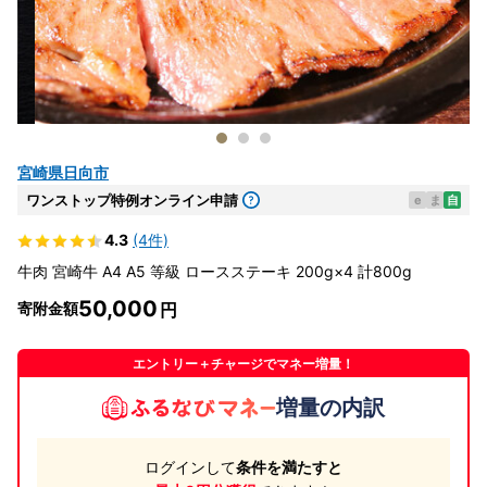
宮崎県日向市
ワンストップ特例オンライン申請
e
ま
自
4.3
(4件)
牛肉 宮崎牛 A4 A5 等級 ロースステーキ 200g×4 計800g
50,000
寄附金額
エントリー＋チャージでマネー増量！
増量の内訳
ログインして
条件を満たすと