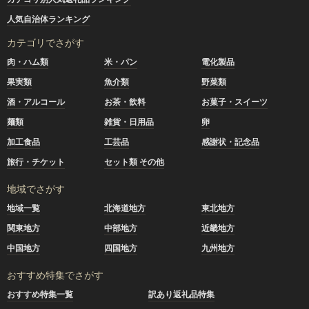
人気自治体ランキング
カテゴリでさがす
肉・ハム類
米・パン
電化製品
果実類
魚介類
野菜類
酒・アルコール
お茶・飲料
お菓子・スイーツ
麺類
雑貨・日用品
卵
加工食品
工芸品
感謝状・記念品
旅行・チケット
セット類 その他
地域でさがす
地域一覧
北海道地方
東北地方
関東地方
中部地方
近畿地方
中国地方
四国地方
九州地方
おすすめ特集でさがす
おすすめ特集一覧
訳あり返礼品特集