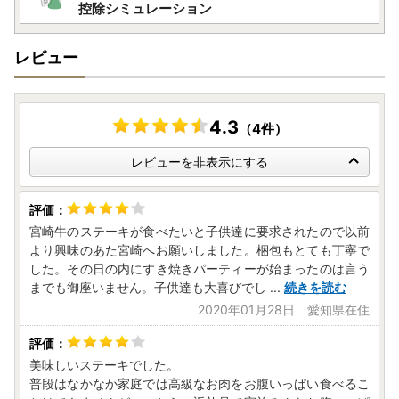
だきます。
控除シミュレーション
★個人情報について
レビュー
日向市ふるさと納税事業の範囲内で各種委託業者に情報提供
します。
・ふるさと納税事務処理、申請書類の各種手続きのため
・お礼の品発送のため
4.3
（4件）
・お問い合わせ回答、履歴管理、サービス向上のため
・ふるさと納税のカタログ、メールマガジン、資料の送付、
レビューを非表示にする
その他サービスの提供のため
宮崎牛のステーキが食べたいと子供達に要求されたので以前
より興味のあた宮崎へお願いしました。梱包もとても丁寧で
した。その日の内にすき焼きパーティーが始まったのは言う
までも御座いません。子供達も大喜びでし
...
続きを読む
2020年01月28日 愛知県在住
美味しいステーキでした。
普段はなかなか家庭では高級なお肉をお腹いっぱい食べるこ