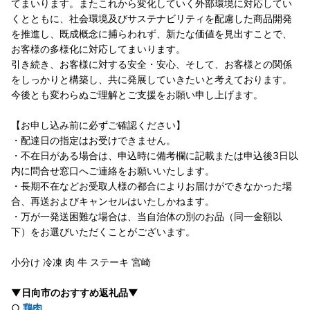
てまいります。またこれから変化していく外部環境に対応してい
くとともに、社会環境及びサステナビリティを配慮した商品開発
を推進し、既成概念に捕らわれず、新たな価値を見出すことで、
お客様の多様化に対応してまいります。
引き続き、お客様に対する安全・安心、そして、お客様との関係
をしっかりと構築し、共に発展していきたいと考えております。
今後とも変わらぬご理解とご支援をお願い申し上げます。
【お申し込み前に必ずご確認ください】
・配達日の指定はお受けできません。
・不在日がある場合は、申込時に備考欄に記載または申込後3日以
内に問合せ窓口へご連絡をお願いいたします。
・長期不在などお受取人様の都合によりお届けができなかった場
合、再送およびキャンセルはいたしかねます。
・万が一発送困難な場合は、当自治体の別のお品（同一金額以
下）をお選びいただくことがございます。
小分け 冷凍 肉 牛 ステーキ 宮崎
▼日向市のおすすめ返礼品▼
○
鶏肉