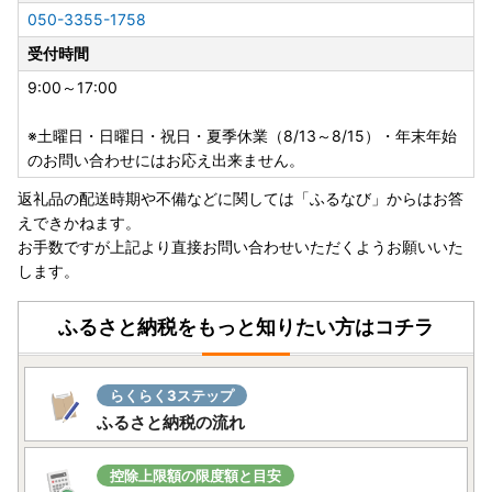
す。
050-3355-1758
・配送業者の指定はいたしかねます。また返礼品によって異
受付時間
なります。
・事前に出荷日のご案内は行っておりません。また、ご要望
9:00～17:00
をいただいても対応いたしかねます。
・返礼品をお届けする際の配送伝票について、ご依頼主には
※土曜日・日曜日・祝日・夏季休業（8/13～8/15）・年末年始
ご寄附者様のお名前が入ります。変更はいたしかねますので
のお問い合わせにはお応え出来ません。
ご了承ください。
返礼品の配送時期や不備などに関しては「ふるなび」からはお答
・お受取人様の郵便受けにお届けする返礼品（メール便）に
えできかねます。
つきましては、依頼主様のお名前は配送伝票に印字されませ
お手数ですが上記より直接お問い合わせいただくようお願いいた
ん。なお、ふるさと納税の記載が入りますのでご了承くださ
します。
い。
・複数の返礼品を選択頂いた場合、個別発送になることもご
ふるさと納税をもっと知りたい方はコチラ
ざいます。
・返礼品に不具合がある場合、お受け取り後、早急にご連絡
ください。経過しすぎると対応できません。
らくらく3ステップ
・カラーやサイズ、種類などを選択する返礼品について、ご
ふるさと納税の流れ
希望がある場合は必ず備考欄に記入いただきますようお願い
いたします。
・返礼品の送付は、日向市外にお住まいの方に限らせていた
控除上限額の限度額と目安