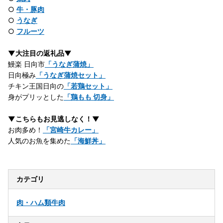
○
牛・豚肉
○
うなぎ
○
フルーツ
▼大注目の返礼品▼
鰻楽 日向市
「うなぎ蒲焼」
日向極み
「うなぎ蒲焼セット」
チキン王国日向の
「若鶏セット」
身がプリッとした
「鶏もも 切身」
▼こちらもお見逃しなく！▼
お肉多め！
「宮崎牛カレー」
人気のお魚を集めた
「海鮮丼」
カテゴリ
肉・ハム類
牛肉