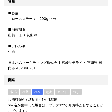
容量
■容量
・ロースステーキ 200g×4枚
■消費期限
出荷日より冷凍60日
■アレルギー
牛肉
日本ハムマーケティング株式会社 宮崎サテライト 宮崎県 日
向市 452060701
配送
常温
冷蔵
冷凍
定期
ギフト
のし
決済確認から2週間～1ヶ月程度
※申込が集中した場合は、プラス1?2ヶ月お待たせすることが
ございます。