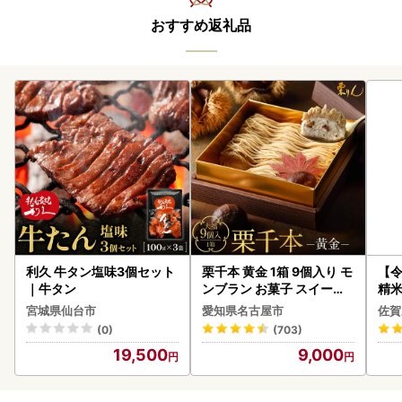
おすすめ返礼品
利久 牛タン塩味3個セット
栗千本 黄金 1箱 9個入り モ
【
｜牛タン
ンブラン お菓子 スイーツ
精米 
デザート モンブラン 人気
宮城県仙台市
愛知県名古屋市
佐賀
(0)
(703)
19,500
9,000