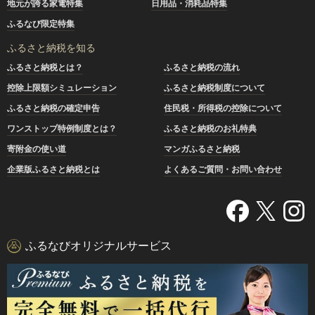
地元が誇る家電特集
日用品・消耗品特集
ふるなび限定特集
ふるさと納税を知る
ふるさと納税とは？
ふるさと納税の流れ
控除上限額シミュレーション
ふるさと納税制度について
ふるさと納税の確定申告
住民税・所得税の控除について
ワンストップ特例制度とは？
ふるさと納税のお礼特典
寄附金の使い道
マンガふるさと納税
企業版ふるさと納税とは
よくあるご質問・お問い合わせ
ふるなびオリジナルサービス