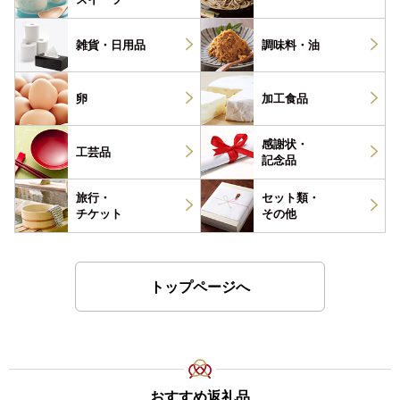
雑貨・
日用品
調味料・
油
卵
加工食品
感謝状・
工芸品
記念品
旅行・
セット類・
チケット
その他
トップページへ
おすすめ返礼品