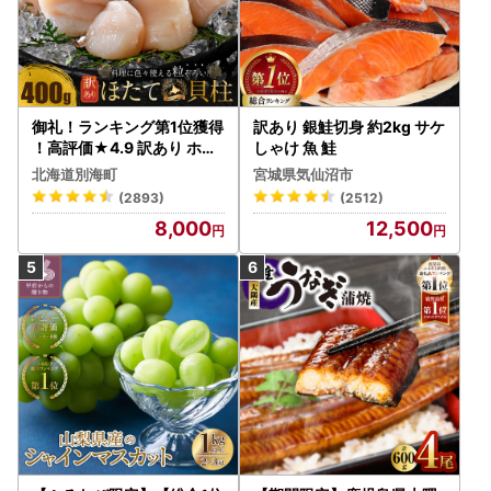
御礼！ランキング第1位獲得
訳あり 銀鮭切身 約2kg サケ
！高評価★4.9 訳あり ホタ
しゃけ 魚 鮭
テ 400g（ほたて 帆立 貝柱
北海道別海町
宮城県気仙沼市
冷凍 ）
(2893)
(2512)
8,000
12,500