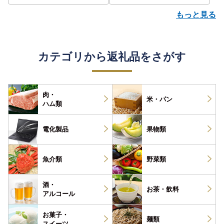
もっと見る
カテゴリから返礼品をさがす
肉・
米・パン
ハム類
電化製品
果物類
魚介類
野菜類
酒・
お茶・
飲料
アルコール
お菓子・
麺類
スイーツ