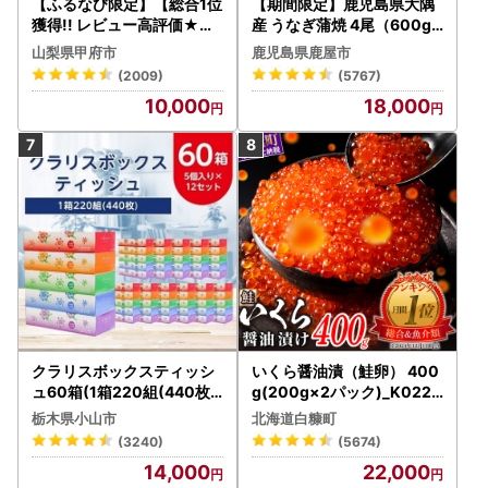
【ふるなび限定】【総合1位
【期間限定】鹿児島県大隅
獲得!! レビュー高評価★】
産 うなぎ蒲焼 4尾（600g
〈2026年度配送分〉山梨
） KN007-004-04-cp18
山梨県甲府市
鹿児島県鹿屋市
県産 シャインマスカット 2
うなぎ 鰻 魚 惣菜 総菜
(2009)
(5767)
～3房（1.0kg以上）シャイ
10,000
18,000
ン フルーツ FN-Limited-S
P
クラリスボックスティッシ
いくら醤油漬（鮭卵） 400
ュ60箱(1箱220組(440枚))
g(200g×2パック)_K022-
(5個入り×12セット)【配送
1676
栃木県小山市
北海道白糠町
不可地域：離島・沖縄県】
(3240)
(5674)
【1256759】
14,000
22,000