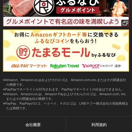
Amazon、Amazon.co.jpおよびそのロゴは、Amazon.com,Inc.またはその関連会社
の商標です。
PayPayマネーライトが付与されます。PayPayマネーライトの出金はできません。
Amazon、Amazon.co.jp、Amazon Payおよびそれらのロゴは、Amazon.com, Inc.
またはその関連会社の商標です。
PayPay、PayPayのロゴ、ペイペイ、Ｐのロゴは、LINEヤフー株式会社の登録商標ま
たは商標です。
会社概要
利用規約