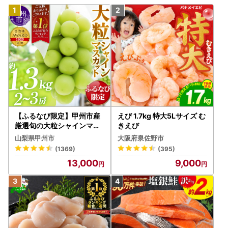
【ふるなび限定】甲州市産
えび 1.7kg 特大5Lサイズ む
厳選旬の大粒シャインマス
きえび
カット 約1.3kg 2～3房【2
山梨県甲州市
大阪府泉佐野市
026年発送】（MG）B12-
(1369)
(395)
472 FN-Limited-VO シャ
13,000
9,000
インマスカット フルーツ