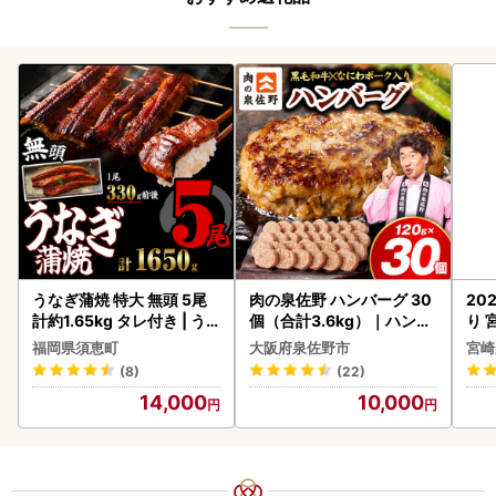
うなぎ蒲焼 特大 無頭 5尾
肉の泉佐野 ハンバーグ 30
20
計約1.65kg タレ付き | う
個（合計3.6kg）｜ハンバ
り 
なぎ蒲焼
ーグ 訳あり 黒毛和牛×なに
C32
福岡県須恵町
大阪府泉佐野市
宮崎
わポーク
(8)
(22)
14,000
10,000