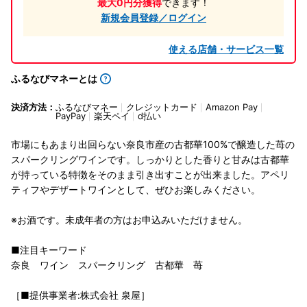
最大0円分獲得
できます！
新規会員登録／ログイン
使える店舗・サービス一覧
ふるなびマネーとは
決済方法：
ふるなびマネー
クレジットカード
Amazon Pay
PayPay
楽天ペイ
d払い
市場にもあまり出回らない奈良市産の古都華100%で醸造した苺の
スパークリングワインです。しっかりとした香りと甘みは古都華
が持っている特徴をそのまま引き出すことが出来ました。アペリ
ティフやデザートワインとして、ぜひお楽しみください。
※お酒です。未成年者の方はお申込みいただけません。
■注目キーワード
奈良 ワイン スパークリング 古都華 苺
［■提供事業者:株式会社 泉屋］