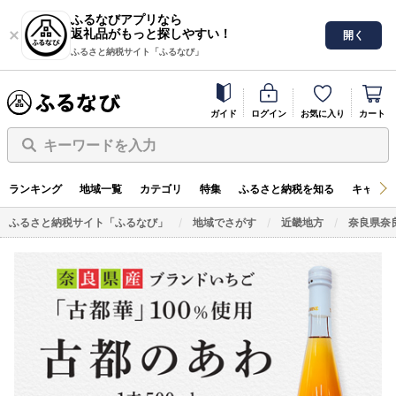
ふるなびアプリなら
返礼品がもっと探しやすい！
開く
ふるさと納税サイト「ふるなび」
ガイド
ログイン
お気に入り
カート
キーワードを入力
ランキング
地域一覧
カテゴリ
特集
ふるさと納税を知る
キャンペ
ふるさと納税サイト「ふるなび」
地域でさがす
近畿地方
奈良県奈