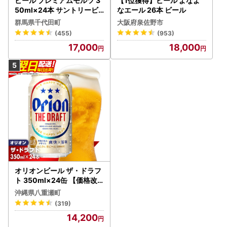
ビール プレミアムモルツ 3
【1位獲得】ビール よなよ
50ml×24本 サントリービ
なエール 26本 ビール
ール
群馬県千代田町
大阪府泉佐野市
(455)
(953)
17,000
18,000
オリオンビール ザ・ドラフ
ト 350ml×24缶 【価格改
定YI】
沖縄県八重瀬町
(319)
14,200