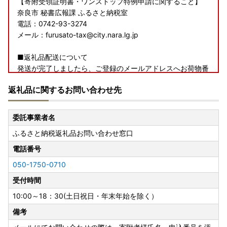
【寄附受領証明書・ワンストップ特例申請に関すること】
奈良市 秘書広報課 ふるさと納税室
電話：0742-93-3274
メール：furusato-tax@city.nara.lg.jp
■返礼品配送について
発送が完了しましたら、ご登録のメールアドレスへお荷物番
号をお知らせいたしますので、ご確認をよろしくお願いいた
返礼品に関するお問い合わせ先
します。
※寄附者様のご都合によって返礼品が受け取れず、返送とな
った場合には寄附者様にて送料負担の上再送を承りますので
委託事業者名
お問い合わせくださいませ。
ふるさと納税返礼品お問い合わせ窓口
電話番号
050-1750-0710
受付時間
10:00～18：30(土日祝日・年末年始を除く）
備考