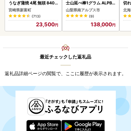
うなぎ蒲焼 4尾 無頭 840g
士山延べ棒1グラム ALPBK
切れ
以上 C388-840-3D
180
0g 
宮崎県新富町
山梨県南アルプス市
北海
(713)
(9)
23,500
138,000
最近チェックした返礼品
返礼品詳細ページの閲覧で、ここに履歴が表示されます。