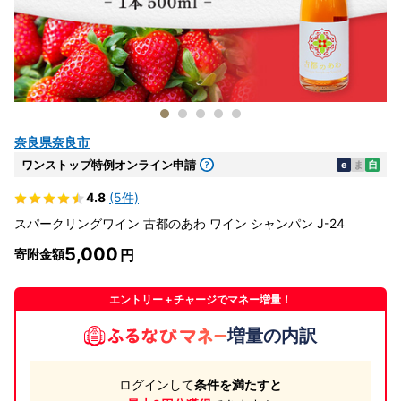
奈良県奈良市
ワンストップ特例オンライン申請
e
ま
自
4.8
(5件)
スパークリングワイン 古都のあわ ワイン シャンパン J-24
5,000
寄附金額
エントリー＋チャージでマネー増量！
増量の内訳
ログインして
条件を満たすと