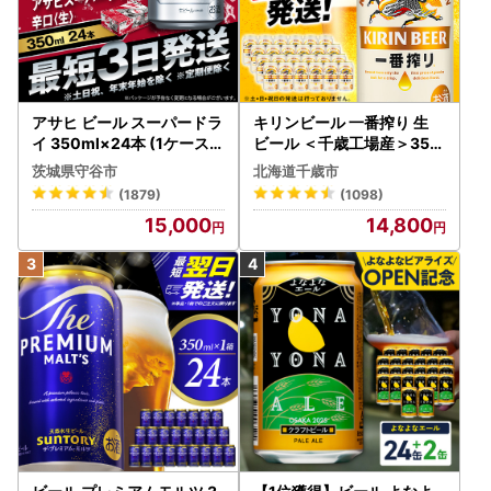
アサヒ ビール スーパードラ
キリンビール 一番搾り 生
イ 350ml×24本 (1ケース)
ビール ＜千歳工場産＞350
究極の辛口 ＜茨城工場＞ 缶
ml（24本）
茨城県守谷市
北海道千歳市
ビール Asahi superDRY お
(1879)
(1098)
酒
15,000
14,800