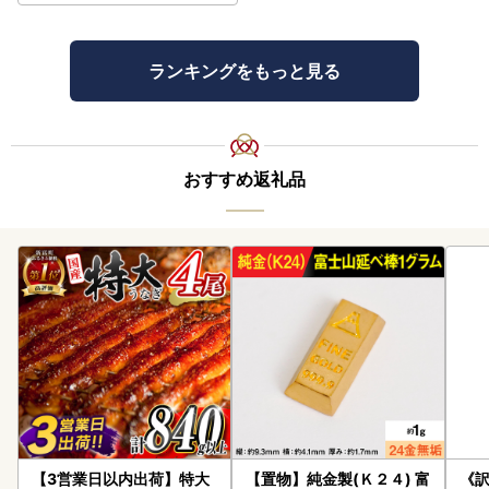
ランキングをもっと見る
おすすめ返礼品
【3営業日以内出荷】特大
【置物】純金製(Ｋ２４) 富
《