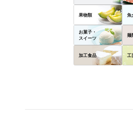
果物類
魚
お菓子・
麺
スイーツ
加工食品
工