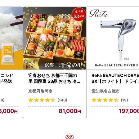
 コシヒ
迎春おせち 京都三千院の
ReFa BEAUTECH DRY
ード発送
里 四段重 53品 おせち 冷蔵
BX【ホワイト】 ドライ
2027 先行予約
ー 美容 家電 ドライヤー
京都府亀岡市
愛知県名古屋市
ファ
38)
(140)
(19)
6,000
81,000
197,00