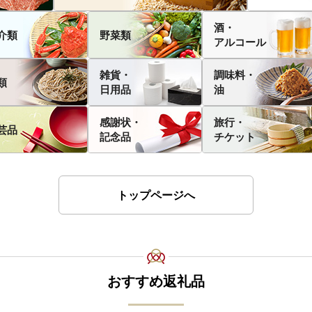
酒・
介類
野菜類
アルコール
雑貨・
調味料・
類
日用品
油
感謝状・
旅行・
芸品
記念品
チケット
トップページへ
おすすめ返礼品