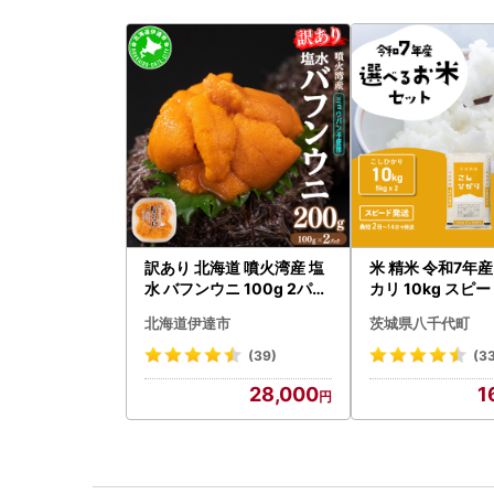
訳あり 北海道 噴火湾産 塩
米 精米 令和7年産
水 バフンウニ 100g 2パッ
カリ 10kg スピ
ク 計200g 《アフター保証
北海道伊達市
茨城県八千代町
付き》うに ウニ 雲丹 海鮮
海の幸 魚介類 ウニ丼 お寿
(39)
(3
司 濃厚 無添加 産地直送 お
28,000
1
取り寄せ 山村水産 送料無
料