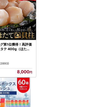
グ第1位獲得！高評価
ホタテ 400g（ほたて
）
(2893)
8,000