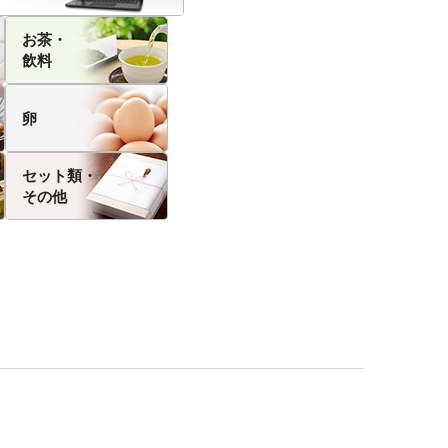
お茶・
飲料
卵
セット類・
その他