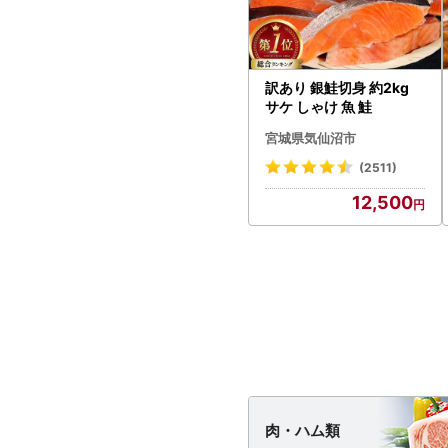
訳あり 銀鮭切身 約2kg
サケ しゃけ 魚 鮭
宮城県気仙沼市
(2511)
12,500
肉・
ハム類