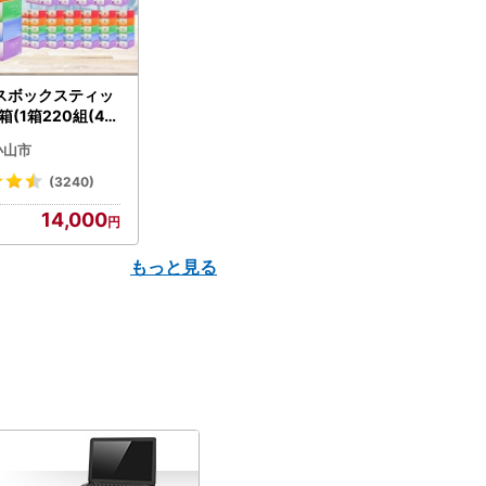
スボックスティッ
箱(1箱220組(44
(5個入り×12セッ
小山市
配送不可地域：離島
】【1256759】
(3240)
14,000
もっと見る