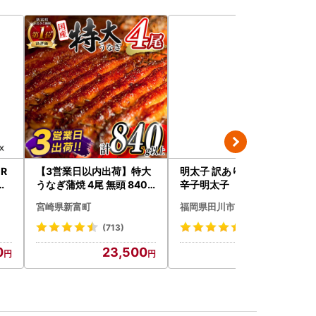
ER
【3営業日以内出荷】特大
明太子 訳あり 2kg 無着色
ヤ
うなぎ蒲焼 4尾 無頭 840g
辛子明太子
 リ
以上 C388-840-3D
宮崎県新富町
福岡県田川市
(713)
(298)
0
23,500
14,000