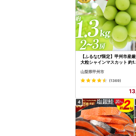
【ふるなび限定】甲州市産厳
大粒シャインマスカット 約1.3
～3房【2026年発送】（MG）
山梨県甲州市
472 FN-Limited-VO シャ
カット フルーツ
(1369)
13