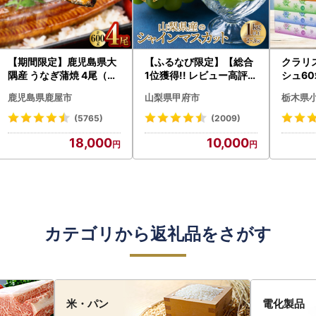
【期間限定】鹿児島県大
【ふるなび限定】【総合
クラリ
隅産 うなぎ蒲焼 4尾（60
1位獲得!! レビュー高評価
シュ60
0g） KN007-004-04-
★】〈2026年度配送分
0枚))
鹿児島県鹿屋市
山梨県甲府市
栃木県
cp18 うなぎ 鰻 魚 惣菜 総
〉山梨県産 シャインマス
ト)【
菜
カット 2～3房（1.0kg以
・沖縄県
(5765)
(2009)
上）シャイン フルーツ F
18,000
10,000
N-Limited-SP
カテゴリから返礼品をさがす
米・パン
電化製品