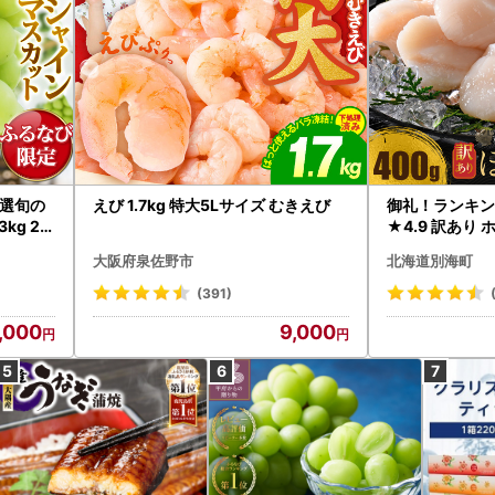
選旬の
えび 1.7kg 特大5Lサイズ むきえび
御礼！ランキン
kg 2
★4.9 訳あり 
B12-
帆立 貝柱 冷凍 
大阪府泉佐野市
北海道別海町
インマス
(391)
,000
9,000