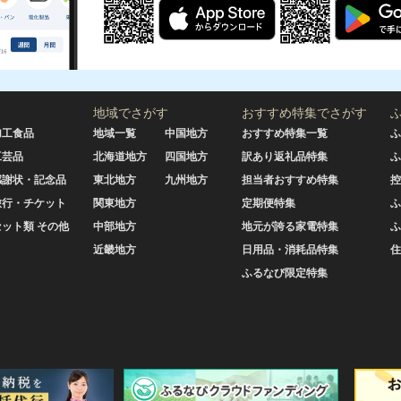
地域でさがす
おすすめ特集でさがす
加工食品
地域一覧
中国地方
おすすめ特集一覧
ふ
工芸品
北海道地方
四国地方
訳あり返礼品特集
ふ
感謝状・記念品
東北地方
九州地方
担当者おすすめ特集
控
旅行・チケット
関東地方
定期便特集
ふ
セット類 その他
中部地方
地元が誇る家電特集
ふ
近畿地方
日用品・消耗品特集
住
ふるなび限定特集