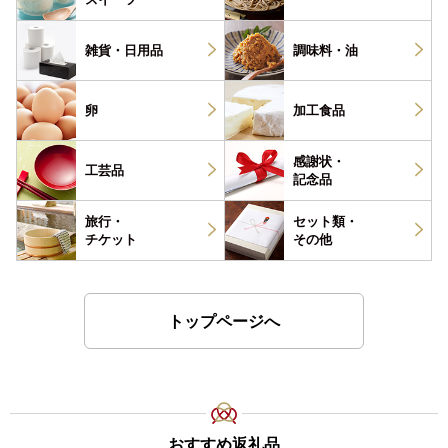
雑貨・
日用品
調味料・
油
卵
加工食品
感謝状・
工芸品
記念品
旅行・
セット類・
チケット
その他
トップページへ
おすすめ返礼品