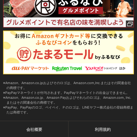
Amazon、Amazon.co.jpおよびそのロゴは、Amazon.com,Inc.またはその関連会社
の商標です。
PayPayマネーライトが付与されます。PayPayマネーライトの出金はできません。
Amazon、Amazon.co.jp、Amazon Payおよびそれらのロゴは、Amazon.com, Inc.
またはその関連会社の商標です。
PayPay、PayPayのロゴ、ペイペイ、Ｐのロゴは、LINEヤフー株式会社の登録商標ま
たは商標です。
会社概要
利用規約