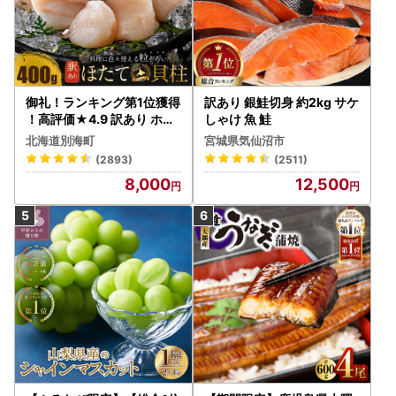
御礼！ランキング第1位獲得
訳あり 銀鮭切身 約2kg サケ
！高評価★4.9 訳あり ホタ
しゃけ 魚 鮭
テ 400g（ほたて 帆立 貝柱
北海道別海町
宮城県気仙沼市
冷凍 ）
(2893)
(2511)
8,000
12,500