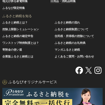
地元が誇る家電特集
日用品・消耗品特集
ふるなび限定特集
ふるさと納税を知る
ふるさと納税とは？
ふるさと納税の流れ
控除上限額シミュレーション
ふるさと納税制度について
ふるさと納税の確定申告
住民税・所得税の控除について
ワンストップ特例制度とは？
ふるさと納税のお礼特典
寄附金の使い道
マンガふるさと納税
企業版ふるさと納税とは
よくあるご質問・お問い合わせ
ふるなびオリジナルサービス