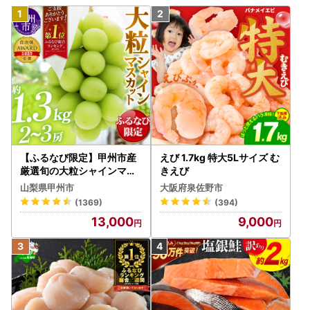
【ふるなび限定】甲州市産
えび 1.7kg 特大5Lサイズ む
厳選旬の大粒シャインマス
きえび
カット 約1.3kg 2～3房【2
山梨県甲州市
大阪府泉佐野市
026年発送】（MG）B12-
(1369)
(394)
472 FN-Limited-VO シャ
13,000
9,000
インマスカット フルーツ