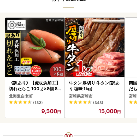
《訳あり》【虎杖浜加工】
牛タン 厚切り 牛タン[訳あ
南国
切れたらこ 100ｇ×8個 80
り 塩味 1kg]
だも
0g AK081
ス【
北海道白老町
宮崎県宮崎市
宮崎
(132)
(348)
9,500
15,000