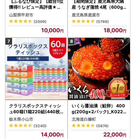
【ふるなび限定】【総合1位
【期間限定】鹿児島県大隅
獲得!! レビュー高評価★】
産 うなぎ蒲焼 4尾（600g
〈2026年度配送分〉山梨
） KN007-004-04-cp18
山梨県甲府市
鹿児島県鹿屋市
県産 シャインマスカット 2
うなぎ 鰻 魚 惣菜 総菜
(2009)
(5766)
～3房（1.0kg以上）シャイ
10,000
18,000
ン フルーツ FN-Limited-S
P
クラリスボックスティッシ
いくら醤油漬（鮭卵） 400
ュ60箱(1箱220組(440枚))
g(200g×2パック)_K022-
(5個入り×12セット)【配送
1676
栃木県小山市
北海道白糠町
不可地域：離島・沖縄県】
(3240)
(5674)
【1256759】
14,000
22,000