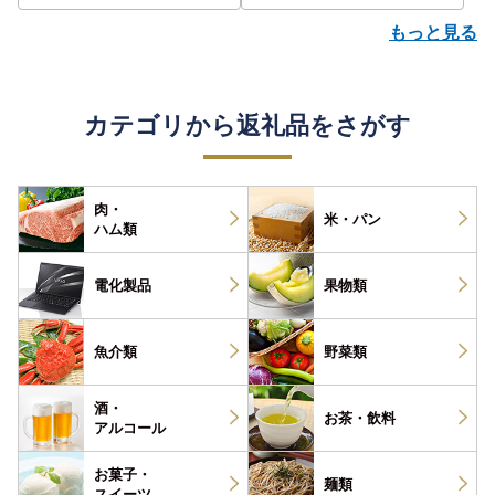
もっと見る
カテゴリから返礼品をさがす
肉・
米・パン
ハム類
電化製品
果物類
魚介類
野菜類
酒・
お茶・
飲料
アルコール
お菓子・
麺類
スイーツ