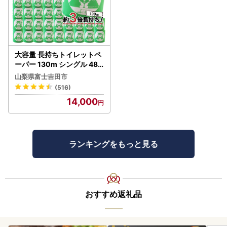
大容量 長持ちトイレットペ
ーパー 130m シングル 48R
芯なし 3倍巻 トイレット
山梨県富士吉田市
(516)
14,000
ランキングをもっと見る
おすすめ返礼品