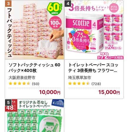
ソフトパックティッシュ 60
トイレットペーパー スコッ
パック×400枚
ティ 3倍長持ち フラワーパ
ック 4ロール×6P
大阪府泉佐野市
埼玉県草加市
(50)
(728)
10,000
15,000