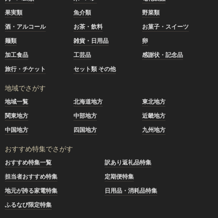
果実類
魚介類
野菜類
酒・アルコール
お茶・飲料
お菓子・スイーツ
麺類
雑貨・日用品
卵
加工食品
工芸品
感謝状・記念品
旅行・チケット
セット類 その他
地域でさがす
地域一覧
北海道地方
東北地方
関東地方
中部地方
近畿地方
中国地方
四国地方
九州地方
おすすめ特集でさがす
おすすめ特集一覧
訳あり返礼品特集
担当者おすすめ特集
定期便特集
地元が誇る家電特集
日用品・消耗品特集
ふるなび限定特集