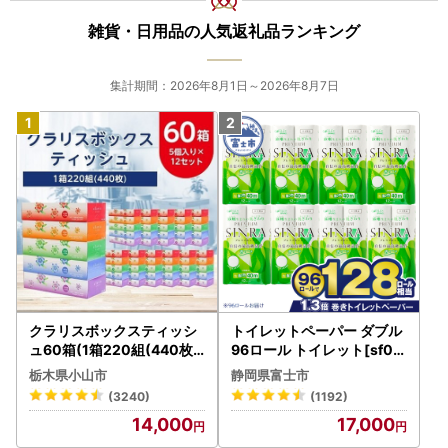
雑貨・日用品の人気返礼品ランキング
集計期間：2026年8月1日～2026年8月7日
クラリスボックスティッシ
トイレットペーパー ダブル
ュ60箱(1箱220組(440枚))
96ロール トイレット[sf00
(5個入り×12セット)【配送
1-012]
栃木県小山市
静岡県富士市
不可地域：離島・沖縄県】
(3240)
(1192)
【1256759】
14,000
17,000