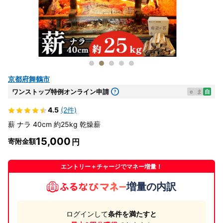
京都府舞鶴市
ワンストップ特例オンライン申請
e
ま
自
4.5
(2件)
薪 ナラ 40cm 約25kg 乾燥薪
15,000
寄附金額
エントリー＋チャージでマネー増量！
増量の内訳
ログインして
条件を満たすと