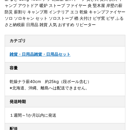
ャンプ アウトドア 暖炉 ストーブ ファイヤー 炎 堅木屋 岸壁の薪
防災 薪割り キャンプ用 インテリア エコ 乾燥 キャンプファイヤー
ソロ ソロキャン セット ソロストーブ 楢 火付け ピザ窯 ピザ ふる
さと納税薪 日用品 雑貨 人気 おすすめ リピーター
カテゴリ
雑貨・日用品
雑貨・日用品セット
容量
乾燥ナラ薪40cm 約25kg（段ボール含む）
※北海道、沖縄、離島へは配送できません。
発送時期
１週間～1か月以内に発送
配送