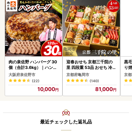
肉の泉佐野 ハンバーグ 30
迎春おせち 京都三千院の
黒毛
個（合計3.6kg）｜ハンバ
里 四段重 53品 おせち 冷蔵
り
ーグ 訳あり 黒毛和牛×なに
2027 先行予約
大阪府泉佐野市
京都府亀岡市
京都
わポーク
(22)
(140)
10,000
81,000
最近チェックした返礼品