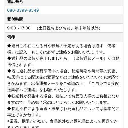
月5日
に書類を発送致します。
電話番号
ご心配な方は下記のオンライン申請のご利用か、
こちら
をご
080-3399-8549
確認ください。
受付時間
■詐欺サイトにご注意ください
9:00～17:00 （土日祝およびお盆、年末年始以外）
ふるさと納税の画像や返礼品名を不正にコピーした悪質なサ
備考
イトが報告されています。
割引きされていたりサイト自体が怪しいと感じた場合は、お
◆連日ご不在になる日や転居の予定がある場合は必ず「備考
申込みされる前に舞鶴市までご確認いただく等、悪質な詐欺
欄」に記入、もしくは必ずご連絡をお願いいたします。
には十分ご注意ください。
◆返礼品の出荷が完了しましたら、《出荷通知メール》が自動
舞鶴市のふるさと納税寄附申し込みサイトにつきましては、
送信されます。
市HPにてご確認ください。
◆既に返礼品が出荷準備中の場合、配送時期や時間帯の変更、
転居等による配送先の変更などのご連絡をいただいても対応で
□商品について
きかねます。出荷通知メールをご確認の上、「ご自身で直接配
食品をお申込みの場合、届いたその日の内に中身の確認をお
送業者へご連絡」をお願いいたします。
願いいたします。
◆転送料が発生する場合、着払いでお受取人様のご負担となり
もし不具合がございましたら「写真」を添付の上、「お問合
ますので、予め御了承のほどよろしくお願いいたします。
せ先」までご連絡をお願いいたします。
◆長期不在による返送・破棄された返礼品については基本的に
写真の添付がない場合は対応ができない場合がございますの
再送できかねます。
で予めご了承ください。
※常温、期限ががない、食品以外など返礼品によって再送でき
るものもあります。