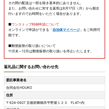
その間の配送は一部を除き基本的にありません。
また、お問い合わせに対する返答は8月17日（月）から順次
行いますのでお時間をいただく場合があります。
■
ワンストップ特例申請について
オンラインで申請ができる「
自治体マイページ
」をご利用可
能です。
■郵便振替の取り扱いについて
11月末～12月は郵便振替の取り扱いを停止いたします。
■年末年始の発送について
返礼品に関するお問い合わせ先
一部商品を除き、年末年始は発送を行っておりません。
日にち指定のご希望をいただいても対応でかねますので、予
めご了承ください。
委託事業者名
合同会社HOUKO
■年末年始のワンストップ特例申請書類発送について
12月25日
までに決済完了の場合は
12月26日
に書類を発送さ
住所
せていただきます。
〒624-0927
京都府舞鶴市平野屋１２３ FLAT+内
12月26日以降に決済が完了したお申込みにつきましては、
1