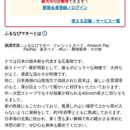
最大0円分獲得
できます！
新規会員登録／ログイン
使える店舗・サービス一覧
ふるなびマネーとは
決済方法：
ふるなびマネー
クレジットカード
Amazon Pay
PayPay
楽天ペイ
d払い
郵便振替
その他
ナラは日本の雑木林を代表する広葉樹です。
薪ストーブ・暖炉用薪として、最もポピュラーな樹種で、火持ち
がよく、適度な温かさが特徴です。
特に、日本海側の山陰地方で伐採された原木は、厳しい生育環境
のもと、身が詰まっていて暖かいと好評をいただいております。
中～大型ストーブでも十分熱量が得られる40cmの長さに切りそろ
えました。
薪の乾燥にもこだわっており、風通しのよい場所で上から雨が入
らないように屋根をして、約1年四季とともに熟成しております。
日本海の北風に吹かれ、寒く雪も多い舞鶴で冬の暖かさを求めた
岸壁の薪で、ぜひ心も身体も暖めてください。