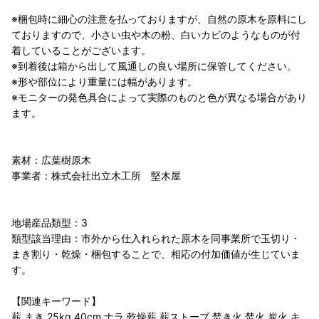
※梱包時に細心の注意を払っておりますが、自然の原木を原料にし
ておりますので、小さい虫や木の粉、白いカビのようなものが付
着していることがございます。
※到着後は箱から出して風通しの良い場所に保管してください。
※形や部位により重量には幅があります。
※モニターの発色具合によって実際のものと色が異なる場合があり
ます。
素材：広葉樹原木
事業者：株式会社出立木工所 堅木屋
地場産品類型：3
類型該当理由：市外から仕入れられた原木を同事業所で玉切り・
まき割り・乾燥・梱包することで、相応の付加価値が生じていま
す。
【関連キーワード】
薪 まき 25kg 40cm ナラ 乾燥薪 薪ストーブ 焚き火 焚火 炭火 キ