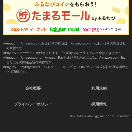
Amazon、Amazon.co.jpおよびそのロゴは、Amazon.com,Inc.またはその関連会社
の商標です。
PayPayマネーライトが付与されます。PayPayマネーライトの出金はできません。
Amazon、Amazon.co.jp、Amazon Payおよびそれらのロゴは、Amazon.com, Inc.
またはその関連会社の商標です。
PayPay、PayPayのロゴ、ペイペイ、Ｐのロゴは、LINEヤフー株式会社の登録商標ま
たは商標です。
会社概要
利用規約
プライバシーポリシー
採用情報
© 2014 furunavi.jp, All Rights Reserved.