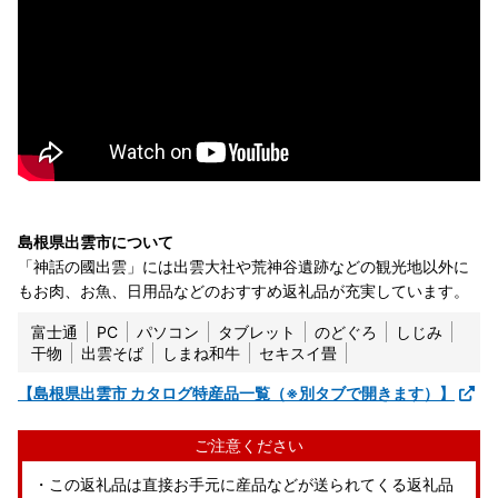
島根県出雲市について
「神話の國出雲」には出雲大社や荒神谷遺跡などの観光地以外に
もお肉、お魚、日用品などのおすすめ返礼品が充実しています。
富士通
PC
パソコン
タブレット
のどぐろ
しじみ
干物
出雲そば
しまね和牛
セキスイ畳
【島根県出雲市 カタログ特産品一覧（※別タブで開きます）】
ご注意ください
・この返礼品は直接お手元に産品などが送られてくる返礼品