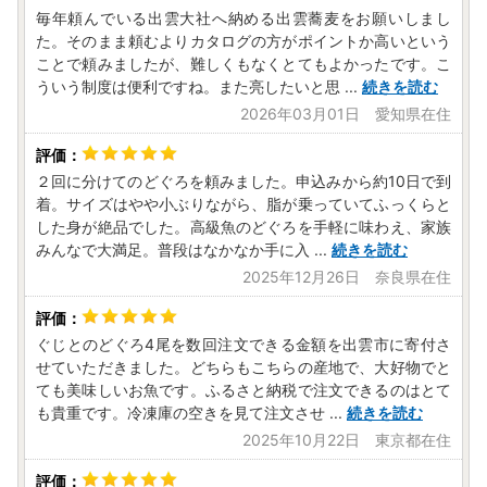
毎年頼んでいる出雲大社へ納める出雲蕎麦をお願いしまし
た。そのまま頼むよりカタログの方がポイントか高いという
ことで頼みましたが、難しくもなくとてもよかったです。こ
ういう制度は便利ですね。また亮したいと思
...
続きを読む
2026年03月01日 愛知県在住
２回に分けてのどぐろを頼みました。申込みから約10日で到
着。サイズはやや小ぶりながら、脂が乗っていてふっくらと
した身が絶品でした。高級魚のどぐろを手軽に味わえ、家族
みんなで大満足。普段はなかなか手に入
...
続きを読む
2025年12月26日 奈良県在住
ぐじとのどぐろ4尾を数回注文できる金額を出雲市に寄付さ
せていただきました。どちらもこちらの産地で、大好物でと
ても美味しいお魚です。ふるさと納税で注文できるのはとて
も貴重です。冷凍庫の空きを見て注文させ
...
続きを読む
2025年10月22日 東京都在住