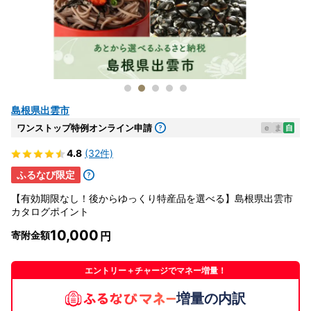
島根県出雲市
ワンストップ特例オンライン申請
e
ま
自
4.8
(32件)
ふるなび限定
【有効期限なし！後からゆっくり特産品を選べる】島根県出雲市
カタログポイント
10,000
寄附金額
エントリー＋チャージでマネー増量！
増量の内訳