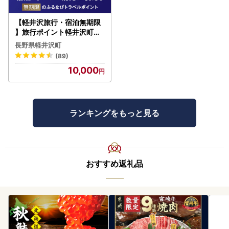
【軽井沢旅行・宿泊無期限
】旅行ポイント軽井沢町ふ
るなびトラベルポイント
長野県軽井沢町
(89)
10,000
ランキングをもっと見る
おすすめ返礼品