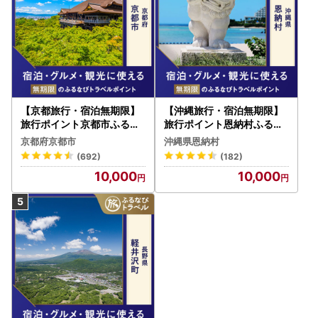
【京都旅行・宿泊無期限】
【沖縄旅行・宿泊無期限】
旅行ポイント京都市ふるな
旅行ポイント恩納村ふるな
びトラベルポイント
びトラベルポイント
京都府京都市
沖縄県恩納村
(692)
(182)
10,000
10,000