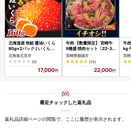
北海道産 秋鮭 醤油いくら
牛肉 【数量限定】 宮崎牛
牛肉 宮崎牛 赤身＆霜降り
80g×2パック ( いくら イ
9種盛 焼肉セット〔22-31
kg
クラ 魚卵 鮭 サケ さけ 鮭い
-006-600g〕都城 イチオ
kg
北海道北見市
宮崎県都城市
宮崎
くら 醤油漬け パック 北海
シ!! 牛肉
(0)
(75)
道産 ふるさと納税 秋鮭 )【
17,000
22,000
233-0002】
最近チェックした返礼品
返礼品詳細ページの閲覧で、ここに履歴が表示されます。