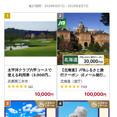
集計期間：2026年8月1日～2026年8月7日
太平洋クラブ六甲コースで
【北海道】JTBふるさと旅
使える利用券（3.000円分
行クーポン（Eメール発行
）
）30,000円分 旅行 トラベ
兵庫県三木市
北海道（道庁）
ル 宿泊 人気 おすすめ JTB
(6)
(10)
W030T
10,000
100,000