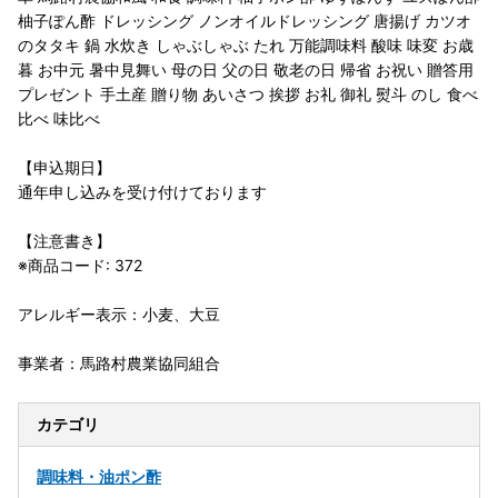
柚子ぽん酢 ドレッシング ノンオイルドレッシング 唐揚げ カツオ
のタタキ 鍋 水炊き しゃぶしゃぶ たれ 万能調味料 酸味 味変 お歳
暮 お中元 暑中見舞い 母の日 父の日 敬老の日 帰省 お祝い 贈答用
プレゼント 手土産 贈り物 あいさつ 挨拶 お礼 御礼 熨斗 のし 食べ
比べ 味比べ
【申込期日】
通年申し込みを受け付けております
【注意書き】
※商品コード: 372
アレルギー表示：小麦、大豆
事業者：馬路村農業協同組合
カテゴリ
調味料・油
ポン酢