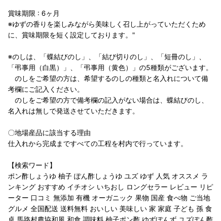
賞味期限 : 6ヶ月
※ゆずの香りを楽しみながら美味しく召し上がっていただくため
に、賞味期限を短く設定しております。"
※のしは、「蝶結びのし」、「結び切りのし」、「短冊のし」、
「弔事用（白黒）」、「弔事用（黄色）」の5種類がございます。
のしをご希望の方は、希望するのしの種類と名入れについて備
考欄にご記入ください。
のしをご希望の方で備考欄の記入がない場合は、蝶結びのし、
名入れは無しで発送させていただきます。
〇地場産品に該当する理由
仕入れから完成まですべての工程を村内で行っています。
【検索ワード】
ポン酢しょうゆ 柚子 ぽん酢しょうゆ ユズ ゆず 人気 オススメ ラ
ンキング おすすめ イチオシ いちおし ロングセラー レビュー リピ
ーター 口コミ 無添加 有機 オーガニック 果物 国産 食べ物 ご当地
グルメ 全国配送 送料無料 おいしい 美味しい 家 家庭 子ども 孫 食
卓 馬路村農協和風 和食 調味料 柚子ポン酢 ゆずぽんず ユズぽん酢