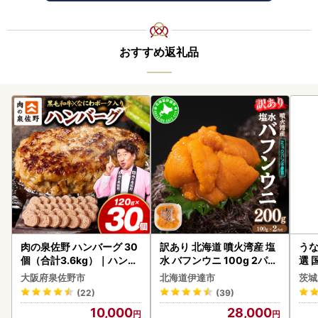
おすすめ返礼品
肉の泉佐野 ハンバーグ 30
訳あり 北海道 噴火湾産 塩
うな
個（合計3.6kg）｜ハンバ
水 バフンウニ 100g 2パッ
選 
ーグ 訳あり 黒毛和牛×なに
ク 計200g 《アフター保証
付き
大阪府泉佐野市
北海道伊達市
茨城
わポーク
付き》うに ウニ 雲丹 海鮮
あり
(22)
(39)
海の幸 魚介類 ウニ丼 お寿
人気
10,000
28,000
司 濃厚 無添加 産地直送 お
代