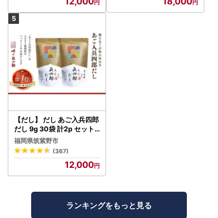
12,000
18,000
0
【だし】 だし あご入兵四郎
だし 9g 30袋 計2p セット
21760217
福岡県筑紫野市
(367)
12,000
ランキングをもっと見る