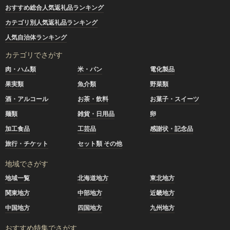
おすすめ総合人気返礼品ランキング
カテゴリ別人気返礼品ランキング
人気自治体ランキング
カテゴリでさがす
肉・ハム類
米・パン
電化製品
果実類
魚介類
野菜類
酒・アルコール
お茶・飲料
お菓子・スイーツ
麺類
雑貨・日用品
卵
加工食品
工芸品
感謝状・記念品
旅行・チケット
セット類 その他
地域でさがす
地域一覧
北海道地方
東北地方
関東地方
中部地方
近畿地方
中国地方
四国地方
九州地方
おすすめ特集でさがす