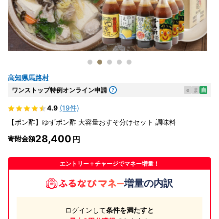
高知県馬路村
ワンストップ特例オンライン申請
e
ま
自
4.9
(19件)
【ポン酢】ゆずポン酢 大容量おすそ分けセット 調味料
28,400
寄附金額
エントリー＋チャージでマネー増量！
増量の内訳
ログインして
条件を満たすと