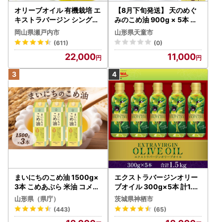
オリーブオイル 有機栽培 エ
【8月下旬発送】 天のめぐ
キストラバージン シングル
みのこめ油 900g × 5本 米
2本 オリーブオイル
油
岡山県瀬戸内市
山形県天童市
(611)
(0)
22,000
11,000
まいにちのこめ油 1500g×
エクストラバージンオリー
3本 こめあぶら 米油 コメ油
ブオイル 300g×5本 計1.5k
揚げ物 炒め物 サラダ 山形
g オリーブオイル 食用油
山形県（県庁）
茨城県神栖市
県 食用油 食用オイル 調理
(443)
(65)
油 油 食品 山形県 F2Y-173