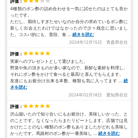
4種類のポン酢の詰め合わせを一気に試せたのはとても良か
ったです。
ただし、期待しすぎたせいなのか自分の求めているポン酢に
新しく出会えたわけではなかったので少々残念に思いまし
た。コスパ的にも、普段、食
...
続きを読む
2024年12月15日 青森県在住
実家へのプレゼントとして選びました。
野菜や魚の頂きものが多い家なので、新鮮な素材を料理し、
それにポン酢をかけて食べると最高!と喜んでもらえます。
友達にもお裾分け出来る本数、種類も気に入ってます
...
続
きを読む
2024年02月18日 愛知県在住
沢山届いたので知り合いにもお裾分け。美味しいかった、と
のことです。なくなったらまたリピートします。店舗では見
かけたことのない種類のポン酢もありましたがどれも美味し
かったです。馬路村のポン酢が一番美味し
...
続きを読む