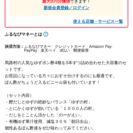
最大0円分獲得
できます！
新規会員登録／ログイン
使える店舗・サービス一覧
ふるなびマネーとは
決済方法：
ふるなびマネー
クレジットカード
Amazon Pay
PayPay
楽天ペイ
d払い
郵便振替
馬路村の人気なゆずポン酢4種を3本ずつ詰め合わせた大容量のセ
ットです。
お世話になっている方々におすそ分けするのにも最適です。
ぽん酢がちょうど入るビニール袋も付いています！
（セット内容）
・鰹だしとゆずの絶妙なバランス「ゆずの村」
・とにかくゆずが効いている「１０００人の村」
・だしをとことん活かした「のーがえい」
・有機ゆず果汁使用、減塩３０％「朝日出山」
個性あるぽん酢達をぜひ味わってみてください。