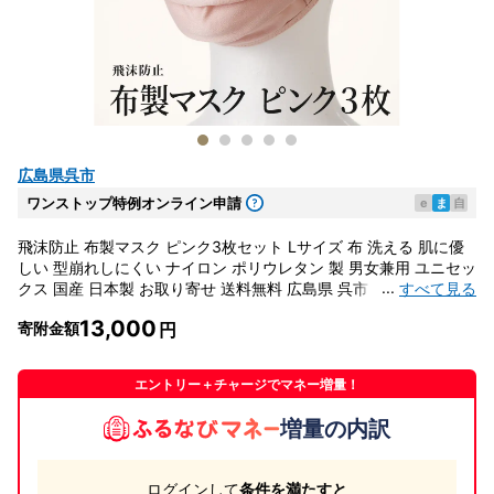
広島県呉市
ワンストップ特例オンライン申請
e
ま
自
飛沫防止 布製マスク ピンク3枚セット Lサイズ 布 洗える 肌に優
しい 型崩れしにくい ナイロン ポリウレタン 製 男女兼用 ユニセッ
...
すべて見る
クス 国産 日本製 お取り寄せ 送料無料 広島県 呉市 ku062-008-l-
r
13,000
寄附金額
エントリー＋チャージでマネー増量！
増量の内訳
ログインして
条件を満たすと