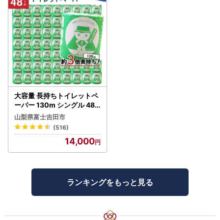
大容量 長持ちトイレットペ
ーパー 130m シングル 48R
芯なし 3倍巻 トイレット
山梨県富士吉田市
(516)
14,000
ランキングをもっと見る