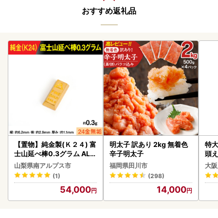
おすすめ返礼品
【置物】純金製(Ｋ２４) 富
明太子 訳あり 2kg 無着色
特大
士山延べ棒0.3グラム ALP
辛子明太子
頭え
BK193
山梨県南アルプス市
福岡県田川市
大阪
(1)
(298)
54,000
14,000