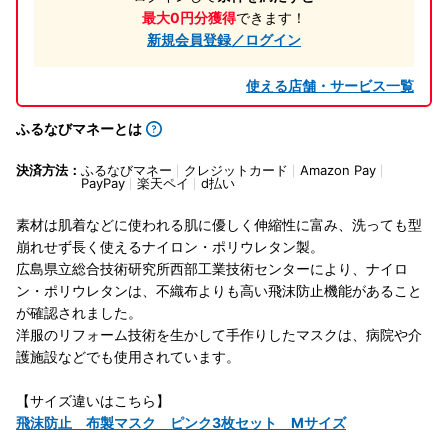
最大0円分獲得
できます！
新規会員登録／ログイン
使える店舗・サービス一覧
ふるなびマネーとは
決済方法：
ふるなびマネー
クレジットカード
Amazon Pay
PayPay
楽天ペイ
d払い
素材は肌着などに使われる肌に優しく伸縮性に富み、洗っても型
崩れせず長く使えるナイロン・ポリウレタン製。
広島県立総合技術研究所西部工業技術センターにより、ナイロ
ン・ポリウレタンは、不織布よりも高い飛沫防止機能があること
が確認されました。
洋服のリフォーム技術を生かして手作りしたマスクは、病院や介
護施設などでも使用されています。
【サイズ違いはこちら】
飛沫防止 布製マスク ピンク3枚セット Mサイズ