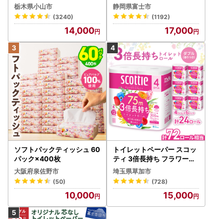
(5個入り×12セット)【配送
1-012]
栃木県小山市
静岡県富士市
不可地域：離島・沖縄県】
(3240)
(1192)
【1256759】
14,000
17,000
ソフトパックティッシュ 60
トイレットペーパー スコッ
パック×400枚
ティ 3倍長持ち フラワーパ
ック 4ロール×6P
大阪府泉佐野市
埼玉県草加市
(50)
(728)
10,000
15,000