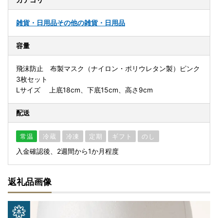
雑貨・日用品
その他の雑貨・日用品
容量
飛沫防止 布製マスク（ナイロン・ポリウレタン製）ピンク
3枚セット
Lサイズ 上底18cm、下底15cm、高さ9cm
配送
常温
冷蔵
冷凍
定期
ギフト
のし
入金確認後、2週間から1か月程度
返礼品画像