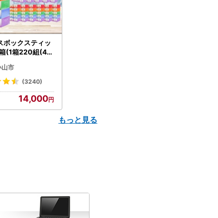
スボックスティッ
箱(1箱220組(44
(5個入り×12セッ
小山市
配送不可地域：離島
】【1256759】
(3240)
14,000
もっと見る