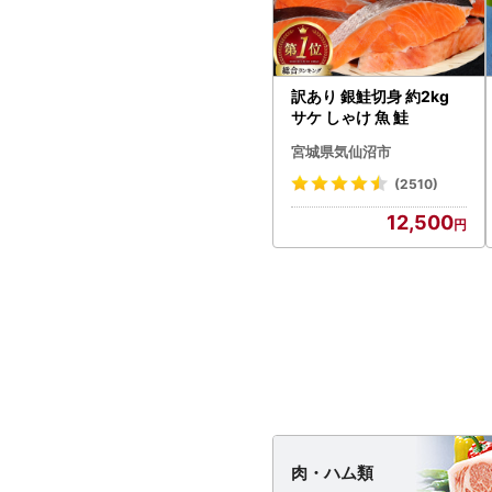
訳あり 銀鮭切身 約2kg
サケ しゃけ 魚 鮭
宮城県気仙沼市
(2510)
12,500
肉・
ハム類