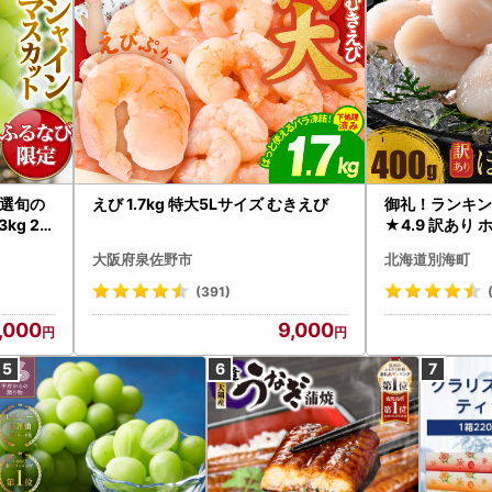
選旬の
えび 1.7kg 特大5Lサイズ むきえび
御礼！ランキン
kg 2
★4.9 訳あり 
B12-
帆立 貝柱 冷凍 
大阪府泉佐野市
北海道別海町
インマス
(391)
,000
9,000