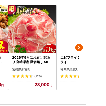
分
2026年9月にお届け 訳あ
エビフライ 25尾 | エビフ
産鶏
り 宮崎県産 豚切落し 5kg
ライ
43
C325-2506-2609
宮崎県新富町
福岡県須恵町
(120)
(21)
0
23,000
12,000