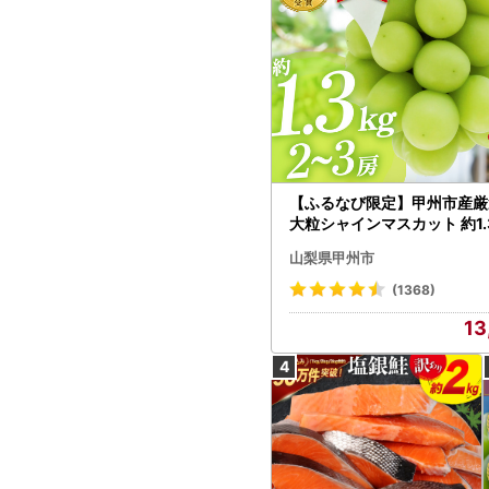
【ふるなび限定】甲州市産厳
大粒シャインマスカット 約1.3
～3房【2026年発送】（MG）
山梨県甲州市
472 FN-Limited-VO シャ
カット フルーツ
(1368)
13