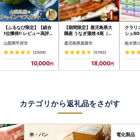
【ふるなび限定】【総合
【期間限定】鹿児島県大
クラリ
1位獲得!! レビュー高評価
隅産 うなぎ蒲焼 4尾（60
シュ60
★】〈2026年度配送分
0g） KN007-004-04-
0枚))
山梨県甲府市
鹿児島県鹿屋市
栃木県
〉山梨県産 シャインマス
cp18 うなぎ 鰻 魚 惣菜 総
ト)【
カット 2～3房（1.0kg以
菜
・沖縄県
(2009)
(5765)
上）シャイン フルーツ F
10,000
18,000
N-Limited-SP
カテゴリから返礼品をさがす
米・パン
電化製品