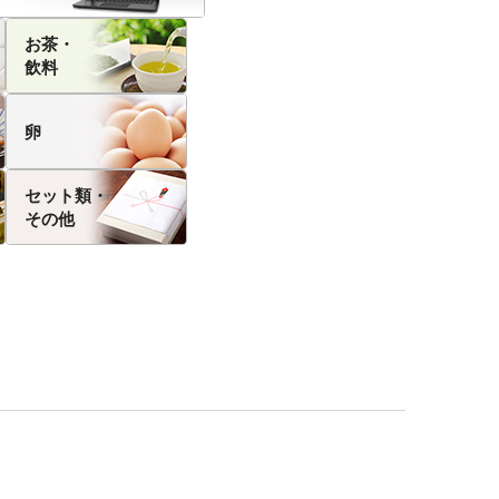
お茶・
飲料
卵
セット類・
その他