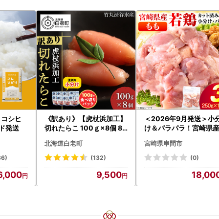
 コシヒ
《訳あり》【虎杖浜加工】
＜2026年9月発送＞小
ード発送
切れたらこ 100ｇ×8個 80
け＆パラパラ！宮崎県
0g AK081
ももカット合計3kg_K0
北海道白老町
宮崎県串間市
-009-2609
36)
(132)
(0)
6,000
9,500
18,00