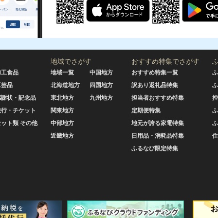
地域でさがす
おすすめ特集でさがす
加工食品
地域一覧
中国地方
おすすめ特集一覧
ふ
工芸品
北海道地方
四国地方
訳あり返礼品特集
ふ
感謝状・記念品
東北地方
九州地方
担当者おすすめ特集
控
旅行・チケット
関東地方
定期便特集
ふ
セット類 その他
中部地方
地元が誇る家電特集
ふ
近畿地方
日用品・消耗品特集
住
ふるなび限定特集