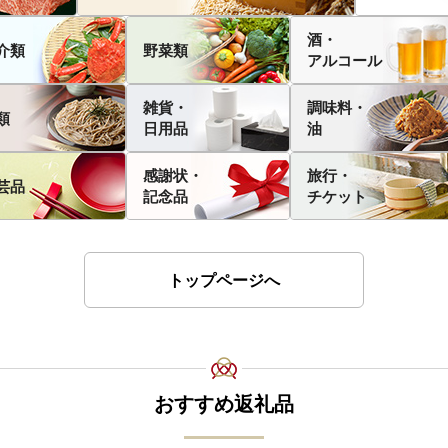
酒・
介類
野菜類
アルコール
雑貨・
調味料・
類
日用品
油
感謝状・
旅行・
芸品
記念品
チケット
トップページへ
おすすめ返礼品