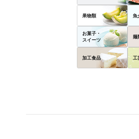
果物類
魚
お菓子・
麺
スイーツ
加工食品
工