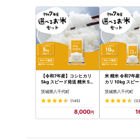
【令和7年産】コシヒカリ
米 精米 令和7年産
5kg スピード発送 精米 5k
カリ 10kg スピ
g x 1袋 白米 茨城県 八千代
茨城県八千代町
茨城県八千代町
町
(145)
(3
8,000
1