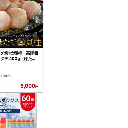
グ第1位獲得！高評価
ホタテ 400g（ほたて
）
(2892)
8,000