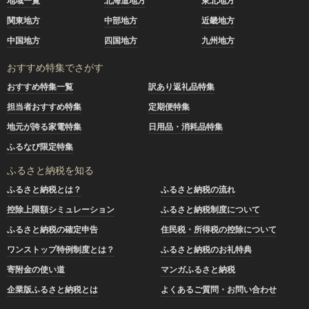
地域一覧
北海道地方
東北地方
関東地方
中部地方
近畿地方
中国地方
四国地方
九州地方
おすすめ特集でさがす
おすすめ特集一覧
訳あり返礼品特集
担当者おすすめ特集
定期便特集
地元が誇る家電特集
日用品・消耗品特集
ふるなび限定特集
ふるさと納税を知る
ふるさと納税とは？
ふるさと納税の流れ
控除上限額シミュレーション
ふるさと納税制度について
ふるさと納税の確定申告
住民税・所得税の控除について
ワンストップ特例制度とは？
ふるさと納税のお礼特典
寄附金の使い道
マンガふるさと納税
企業版ふるさと納税とは
よくあるご質問・お問い合わせ