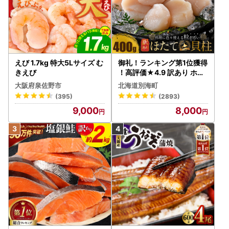
えび 1.7kg 特大5Lサイズ む
御礼！ランキング第1位獲得
きえび
！高評価★4.9 訳あり ホタ
テ 400g（ほたて 帆立 貝柱
大阪府泉佐野市
北海道別海町
冷凍 ）
(395)
(2893)
9,000
8,000