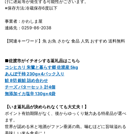
けに遅延等が発生する可能性がございます。
※保存方法:冷蔵保存6度以下
事業者：かわしま屋
連絡先：0259-86-2038
【関連キーワード】魚 お魚 さかな 食品 人気 おすすめ 送料無料
■佐渡市がイチオシする返礼品はこちら
コシヒカリ 朱鷺と暮らす郷 佐渡産 5kg
あんぽ干柿 230g×4パック入り
鮭 8切 銀鮭 詰め合わせ
チーズ バターセット 計4個
無添加イカ塩辛 130g×4袋
【いま返礼品が決められなくても大丈夫！】
ポイント有効期限がなく、後からゆっくり魅力ある特産品が選べ
ます。
世界が認める米と地酒がファン垂涎の島。噛むほどに旨味溢れる
美味しい米を食卓に！