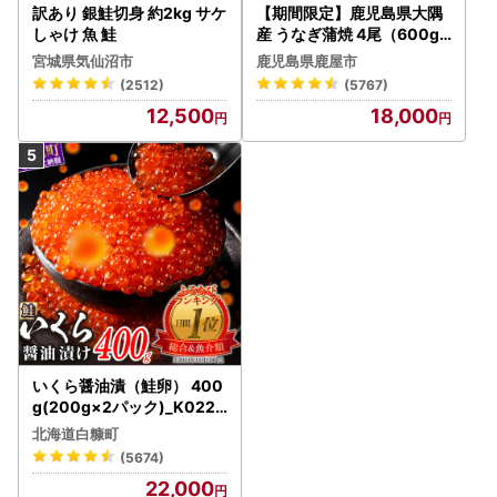
訳あり 銀鮭切身 約2kg サケ
【期間限定】鹿児島県大隅
しゃけ 魚 鮭
産 うなぎ蒲焼 4尾（600g
） KN007-004-04-cp18
宮城県気仙沼市
鹿児島県鹿屋市
うなぎ 鰻 魚 惣菜 総菜
(2512)
(5767)
12,500
18,000
いくら醤油漬（鮭卵） 400
g(200g×2パック)_K022-
1676
北海道白糠町
(5674)
22,000