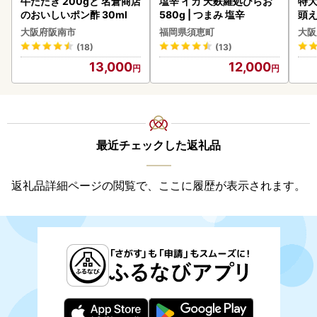
牛たたき 200gと 名倉商店
塩辛 イカ 天麩羅処ひらお
特大
のおいしいポン酢 30ml
580g | つまみ 塩辛
頭え
大阪府阪南市
福岡県須恵町
大阪
(18)
(13)
13,000
12,000
最近チェックした返礼品
返礼品詳細ページの閲覧で、ここに履歴が表示されます。