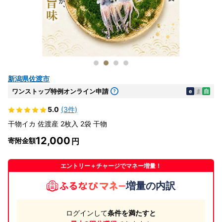
新潟県佐渡市
ワンストップ特例オンライン申請
e
ま
自
5.0
(3件)
干物イカ 佐渡産 2枚入 2袋 干物
12,000
寄附金額
エントリー＋チャージでマネー増量！
増量の内訳
ログインして
条件を満たすと