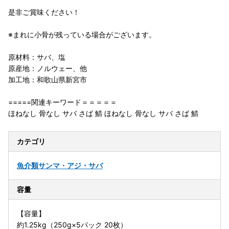
是非ご賞味ください！
※まれに小骨が残っている場合がございます。
原材料：サバ、塩
原産地：ノルウェー、他
加工地：和歌山県新宮市
=====関連キーワード＝＝＝＝＝
ほねなし 骨なし サバ さば 鯖 ほねなし 骨なし サバ さば 鯖
カテゴリ
魚介類
サンマ・アジ・サバ
容量
【容量】
約1.25kg（250g×5パック 20枚）