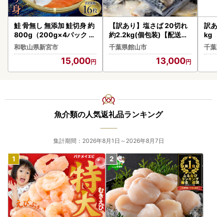
鮭 骨無し 無添加 鮭切身 約
【訳あり】塩さば 20切れ
訳あ
800g（200g×4パック 16
約2.2kg(個包装)【配送不
kg
枚）【nss502C】
可地域：離島】【148646
和歌山県新宮市
千葉県館山市
千葉
4】
15,000
13,000
魚介類の人気返礼品ランキング
集計期間：2026年8月1日～2026年8月7日