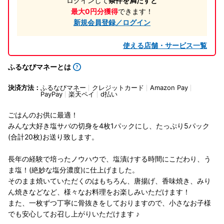
ログインして
条件を満たすと
最大0円分獲得
できます！
新規会員登録／ログイン
使える店舗・サービス一覧
ふるなびマネーとは
決済方法：
ふるなびマネー
クレジットカード
Amazon Pay
PayPay
楽天ペイ
d払い
ごはんのお供に最適！
みんな大好き塩サバの切身を4枚1パックにし、たっぷり5パック
(合計20枚)お送り致します。
長年の経験で培ったノウハウで、塩漬けする時間にこだわり、う
ま塩！(絶妙な塩分濃度)に仕上げました。
そのまま焼いていただくのはもちろん、唐揚げ、香味焼き、みり
ん焼きなどなど、様々なお料理をお楽しみいただけます！
また、一枚ずつ丁寧に骨抜きをしておりますので、小さなお子様
でも安心してお召し上がりいただけます ♪