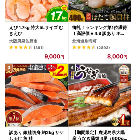
えび 1.7kg 特大5Lサイズ む
御礼！ランキング第1位獲得
きえび
！高評価★4.9 訳あり ホタ
テ 400g（ほたて 帆立 貝柱
大阪府泉佐野市
北海道別海町
冷凍 ）
(391)
(2893)
9,000
8,000
訳あり 銀鮭切身 約2kg サケ
【期間限定】鹿児島県大隅
しゃけ 魚 鮭
産 うなぎ蒲焼 4尾（600g