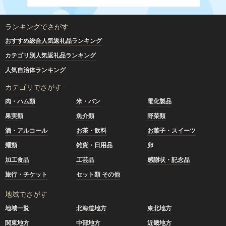
ランキングでさがす
おすすめ総合人気返礼品ランキング
カテゴリ別人気返礼品ランキング
人気自治体ランキング
カテゴリでさがす
肉・ハム類
米・パン
電化製品
果実類
魚介類
野菜類
酒・アルコール
お茶・飲料
お菓子・スイーツ
麺類
雑貨・日用品
卵
加工食品
工芸品
感謝状・記念品
旅行・チケット
セット類 その他
地域でさがす
地域一覧
北海道地方
東北地方
関東地方
中部地方
近畿地方