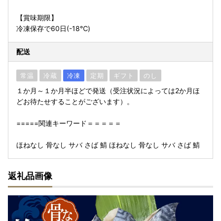
【賞味期限】
冷凍保存で60日(-18℃)
配送
常温
冷蔵
冷凍
定期
ギフト
のし
１か月～１か月半ほどで発送（受注状況によっては2か月ほ
どお待たせすることがございます）。
=====関連キーワード＝＝＝＝＝
ほねなし 骨なし サバ さば 鯖 ほねなし 骨なし サバ さば 鯖
返礼品画像