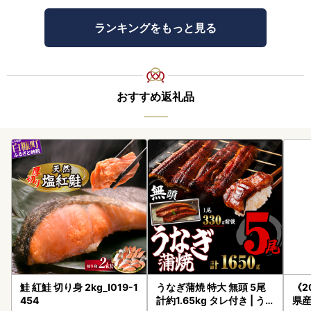
ランキングをもっと見る
おすすめ返礼品
鮭 紅鮭 切り身 2kg_I019-1
うなぎ蒲焼 特大 無頭 5尾
《2
454
計約1.65kg タレ付き | う
県産