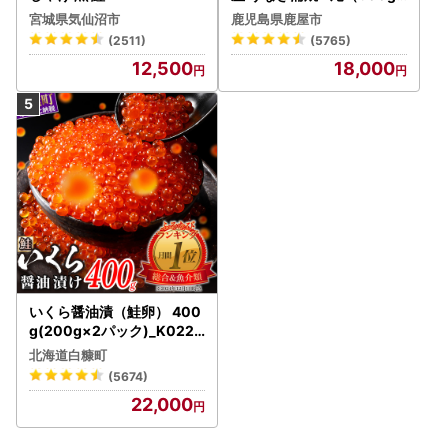
） KN007-004-04-cp18
宮城県気仙沼市
鹿児島県鹿屋市
うなぎ 鰻 魚 惣菜 総菜
(2511)
(5765)
12,500
18,000
いくら醤油漬（鮭卵） 400
g(200g×2パック)_K022-
1676
北海道白糠町
(5674)
22,000