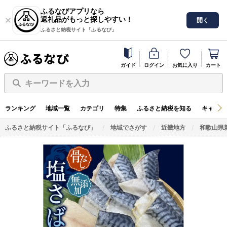
ふるなびアプリなら
返礼品がもっと探しやすい！
開く
ふるさと納税サイト「ふるなび」
ガイド
ログイン
お気に入り
カート
キーワードを入力
ランキング
地域一覧
カテゴリ
特集
ふるさと納税を知る
キャンペ
ふるさと納税サイト「ふるなび」
地域でさがす
近畿地方
和歌山県