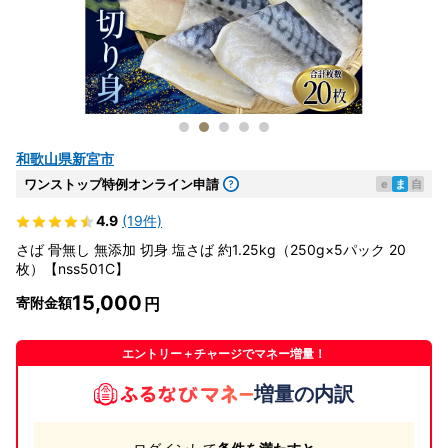
和歌山県新宮市
ワンストップ特例オンライン申請
e
ま
自
4.9
(19件)
さば 骨無し 無添加 切身 塩さば 約1.25kg（250g×5パック 20
枚）【nss501C】
15,000
寄附金額
エントリー＋チャージでマネー増量！
増量の内訳