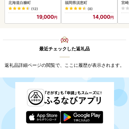
なぎ蒲焼
セッ
北海道白糠町
福岡県須恵町
宮崎
(12)
(8)
19,000
14,000
最近チェックした返礼品
返礼品詳細ページの閲覧で、ここに履歴が表示されます。