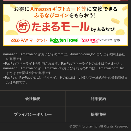
Amazon、Amazon.co.jpおよびそのロゴは、Amazon.com,Inc.またはその関連会社
の商標です。
PayPayマネーライトが付与されます。PayPayマネーライトの出金はできません。
Amazon、Amazon.co.jp、Amazon Payおよびそれらのロゴは、Amazon.com, Inc.
またはその関連会社の商標です。
PayPay、PayPayのロゴ、ペイペイ、Ｐのロゴは、LINEヤフー株式会社の登録商標ま
たは商標です。
会社概要
利用規約
プライバシーポリシー
採用情報
© 2014 furunavi.jp, All Rights Reserved.