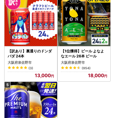
【訳あり】裏通りのドンダ
【1位獲得】ビール よなよ
バダ 24本
なエール 26本 ビール
大阪府泉佐野市
大阪府泉佐野市
(3)
(954)
13,000
18,000