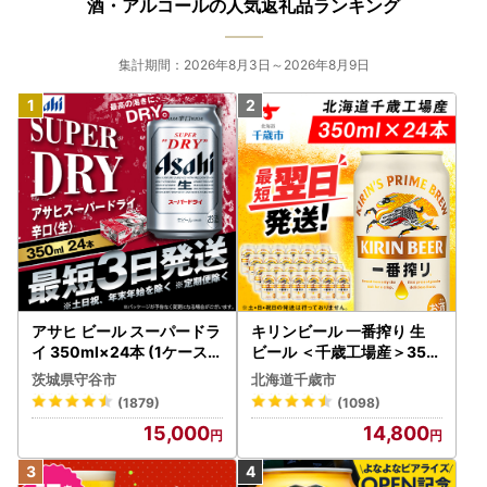
返礼品お受取り後、すぐに開封し状態をご確認ください。
酒・アルコールの人気返礼品ランキング
梱包破損の状態で届いた場合は、配送業者までご連絡くださ
い。
集計期間：2026年8月3日～2026年8月9日
その他、返礼品が破損・傷みが生じていた等、問題が生じて
いた場合は破棄なさらずに保管していただき、早めに下記お
問い合わせ先までご連絡ください。
発送からお日にちを経過してのご連絡は対応いたしかねる場
合がございます。予めご了承ください。
【お問い合わせ】
西都市総合政策課 ふるさと納税専用
TEL：0570-031-104
FAX：0983-43-3654
アサヒ ビール スーパードラ
キリンビール 一番搾り 生
mail：furusato@city.saito.lg.jp
イ 350ml×24本 (1ケース)
ビール ＜千歳工場産＞350
対応時間：8:30～17:15
究極の辛口 ＜茨城工場＞ 缶
ml（24本）
茨城県守谷市
北海道千歳市
※土・日・祝祭日はお休みとなります。時間外のメール問い
ビール Asahi superDRY お
(1879)
(1098)
合わせについては翌営業日の対応となります。
酒
15,000
14,800