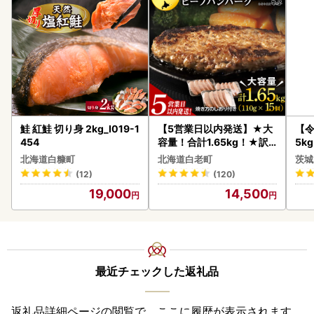
鮭 紅鮭 切り身 2kg_I019-1
【5営業日以内発送】★大
【
454
容量！合計1.65kg！★訳
5k
あり・牛の里ビーフハンバ
g 
北海道白糠町
北海道白老町
茨城
ーグ(110ｇ5枚入）×3 AG
町
(12)
(120)
058
19,000
14,500
最近チェックした返礼品
返礼品詳細ページの閲覧で、ここに履歴が表示されます。