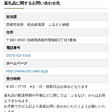
返礼品に関するお問い合わせ先
・返礼品の発送について
・返礼品に問題があった場合について
担当課
●【寄附金受領証明書の送付について】
西都市役所 総合政策課 ふるさと納税
ご入金確認後、寄付申込みフォームの「申込者情報」のご住
所へ通常２週間程度で発送いたします。
住所
※確定申告に必要な書類となりますので大切に保管してくだ
〒881-8501
宮崎県西都市聖陵町2丁目1番地
さい。
※お礼の品と寄附金受領証明書等の書類は別々の送付となり
電話番号
ます。
0570-03-1104
※お申し込みが集中する年末年始につきましてはお時間をい
ホームページ
ただくことがあります。
http://www.city.saito.lg.jp
受付時間
●【ワンストップ特例申請書について】
令和8年8月発行より寄附金受領証（圧着はがき）のみの発
8:30～17:15 ※土・日・祝祭日はお休みとなります
送となっております。
返礼品の配送時期や不備などに関しては「ふるなび」からはお答
「自治体マイページ」よりオンライン申請をお願いいたしま
えできかねます。
す。
お手数ですが上記より直接お問い合わせいただくようお願いいた
書面での申請をご希望の場合は、寄付履歴よりダウンロード
します。