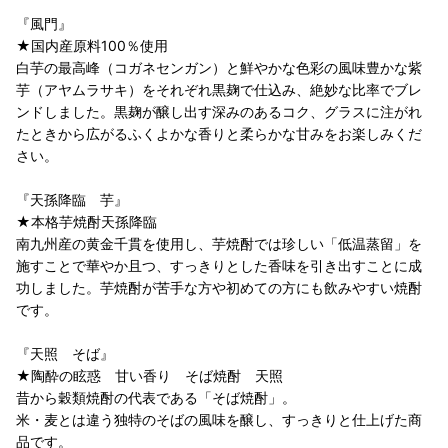
『風門』
★国内産原料100％使用
白芋の最高峰（コガネセンガン）と鮮やかな色彩の風味豊かな紫
芋（アヤムラサキ）をそれぞれ黒麹で仕込み、絶妙な比率でブレ
ンドしました。黒麹が醸し出す深みのあるコク、グラスに注がれ
たときから広がるふくよかな香りと柔らかな甘みをお楽しみくだ
さい。
『天孫降臨 芋』
★本格芋焼酎天孫降臨
南九州産の黄金千貫を使用し、芋焼酎では珍しい「低温蒸留」を
施すことで華やか且つ、すっきりとした香味を引き出すことに成
功しました。芋焼酎が苦手な方や初めての方にも飲みやすい焼酎
です。
『天照 そば』
★陶酔の眩惑 甘い香り そば焼酎 天照
昔から穀類焼酎の代表である「そば焼酎」。
米・麦とは違う独特のそばの風味を醸し、すっきりと仕上げた商
品です。