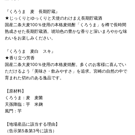
『くろうま 麦 長期貯蔵』
★じっくりとゆっくりと天使のわけまえ長期貯蔵酒
国産二条大麦100％使用の本格麦焼酎「くろうま」を樽で長時間
熟成させた長期貯蔵酒。琥珀色の豊かな香りと深いまろやかな味
わいをお楽しみください。
『くろうま 麦白 スキ』
★香り立つ芳香
国産二条大麦100％使用の本格麦焼酎。多くのお客様に喜んでい
ただけるよう「美味さ・飲みやすさ」を追求。宮崎の自然の中で
育まれた切れのある逸品です。
【原材料】
くろうま：麦 麦菌
天孫降臨：芋 米麹
風門：芋
【地場産品に該当する理由】
（告示第5条第3号に該当）