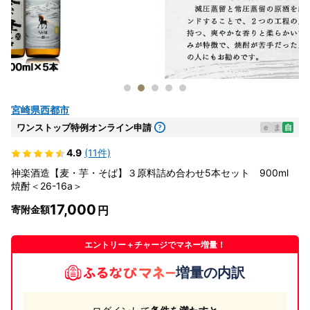
宮崎県西都市
ワンストップ特例オンライン申請
e
ま
自
4.9
(11件)
神楽酒造【麦・芋・そば】３原料詰め合わせ5本セット 900ml
焼酎＜26-16a＞
17,000
寄附金額
エントリー＋チャージでマネー増量！
増量の内訳