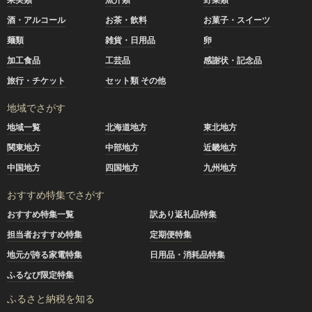
酒・アルコール
お茶・飲料
お菓子・スイーツ
麺類
雑貨・日用品
卵
加工食品
工芸品
感謝状・記念品
旅行・チケット
セット類 その他
地域でさがす
地域一覧
北海道地方
東北地方
関東地方
中部地方
近畿地方
中国地方
四国地方
九州地方
おすすめ特集でさがす
おすすめ特集一覧
訳あり返礼品特集
担当者おすすめ特集
定期便特集
地元が誇る家電特集
日用品・消耗品特集
ふるなび限定特集
ふるさと納税を知る