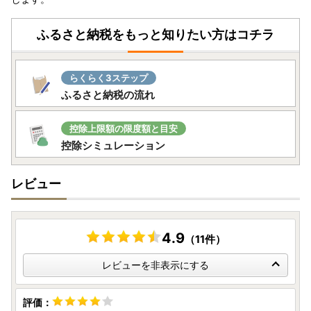
いただくか寄附金受領証に記載の二次元コードから発行依頼
をお願いいたします。
ふるさと納税をもっと知りたい方はコチラ
※年末年始の発行依頼については、郵便物の遅延等により発
送からお手元に届くまでお時間がかかる場合がございます。
らくらく3ステップ
○提出期日
ふるさと納税の流れ
寄附した翌年の1月10日必着
○ワンストップ特例申請関係書類郵送先
控除上限額の限度額と目安
〒881-8790
控除シミュレーション
宮崎県西都市聖陵町2丁目1番地
西都市役所 行
レビュー
（課名 総合政策課 ふるさと納税担当）
【注意】ワンストップ特例申請書を提出後、寄附した年の翌
年1月1日までに名前や住所等（電話番号を除く）の変更があ
4.9
（11件）
った場合は、1月10日必着で
「申請事項変更届出書」
をご提
出ください。
レビューを非表示にする
「自治体マイページ」よりオンラインでの手続きも可能で
す。
なお、「申請事項変更出書」はワンストップ特例申請におい