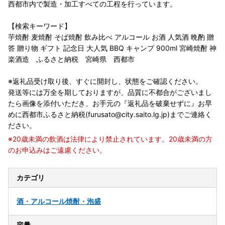
西都市内で製造・加工すべての工程を行っています。
【検索キーワード】
芋焼酎 麦焼酎 そば焼酎 飲み比べ アルコール お酒 人気酒 晩酌 贈
答 贈り物 ギフト 記念日 大人気 BBQ キャンプ 900ml 宮崎焼酎 神
楽酒造 ふるさと納税 宮崎県 西都市
※返礼品受け取り後、すぐに開封し、状態をご確認ください。
発送等には万全を期しておりますが、品質に不都合がございまし
たら画像を添付いただき、お手元の『返礼品を破棄せずに』お早
めに西都市ふるさと納税(furusato@city.saito.lg.jp)までご連絡く
ださい。
※20歳未満の飲酒は法律により禁止されています。20歳未満の方
のお申込みはご遠慮ください。
カテゴリ
酒・アルコール
焼酎・泡盛
容量