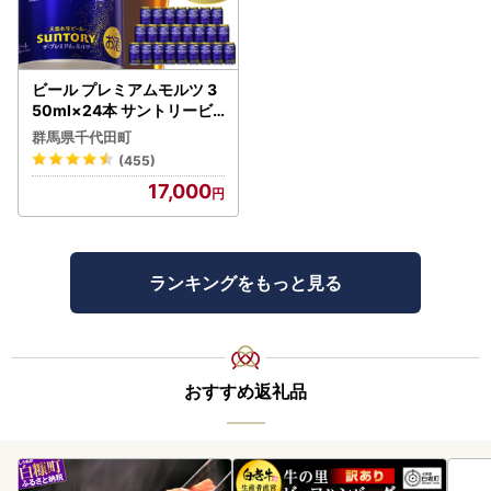
ビール プレミアムモルツ 3
50ml×24本 サントリービ
ール
群馬県千代田町
(455)
17,000
ランキングをもっと見る
おすすめ返礼品