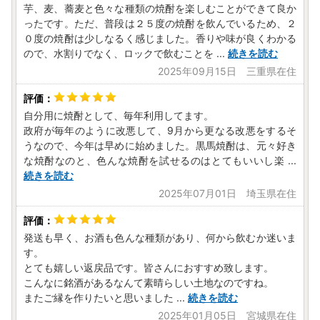
芋、麦、蕎麦と色々な種類の焼酎を楽しむことができて良か
てのみ適用されます。「返礼品送付先」の変更はされません
ったです。ただ、普段は２５度の焼酎を飲んでいるため、２
ので、ご注意ください。
０度の焼酎は少しなるく感じました。香りや味が良くわかる
ので、水割りでなく、ロックで飲むことを
...
続きを読む
2025年09月15日 三重県在住
●自治体マイページをご活用ください
「自治体マイページ」では『オンラインワンストップ特例申
請』『配送状況の確認』など以下の機能をご利用いただけま
自分用に焼酎として、毎年利用してます。
すので、是非、ご活用ください。
政府が毎年のように改悪して、9月から更なる改悪をするそ
「自治体マイページ」で出来ること
うなので、今年は早めに始めました。黒馬焼酎は、元々好き
・寄附状況などの確認
な焼酎なのと、色んな焼酎を試せるのはとてもいいし楽
...
・お礼の品配送状況の確認
続きを読む
・寄附金証明書XMLデータのダウンロード
2025年07月01日 埼玉県在住
・各種情報の変更
・オンラインワンストップ特例申請
・ワンストップ控除先住所の変更 など
発送も早く、お酒も色んな種類があり、何から飲むか迷いま
※寄付した翌日に寄付情報が反映されます。
す。
自治体マイページ
※外部サイトへ移管します
とても嬉しい返戻品です。皆さんにおすすめ致します。
こんなに銘酒があるなんて素晴らしい土地なのですね。
またご縁を作りたいと思いました
...
続きを読む
●【返礼品の発送について】
2025年01月05日 宮城県在住