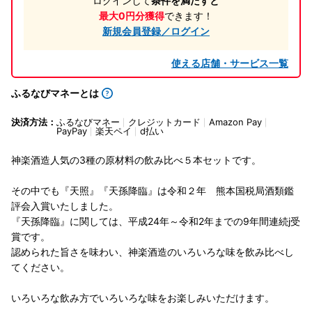
ログインして
条件を満たすと
最大0円分獲得
できます！
新規会員登録／ログイン
使える店舗・サービス一覧
ふるなびマネーとは
決済方法：
ふるなびマネー
クレジットカード
Amazon Pay
PayPay
楽天ペイ
d払い
神楽酒造人気の3種の原材料の飲み比べ５本セットです。
その中でも『天照』『天孫降臨』は令和２年 熊本国税局酒類鑑
評会入賞いたしました。
『天孫降臨』に関しては、平成24年～令和2年までの9年間連続j受
賞です。
認められた旨さを味わい、神楽酒造のいろいろな味を飲み比べし
てください。
いろいろな飲み方でいろいろな味をお楽しみいただけます。