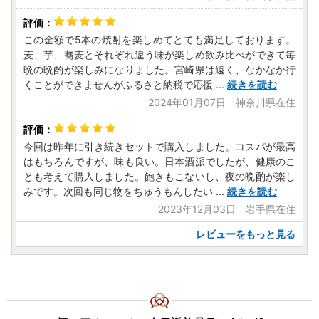
各お礼品詳細ページの配送情報は目安となっております。人
気のお品やお申し込みが集中する年末年始につきましてはお
この金額で5本の焼酎を楽しめてとても満足しております。
時間をいただくことがあります。
麦、芋、蕎麦とそれぞれ違う味が楽しめ飲み比べができて毎
不在日やお届け先住所変更のご連絡が無かった際など、受取
晩の晩酌が楽しみになりました。宮崎県は遠く、なかなか行
人様のご都合で運送会社保管期限を過ぎ、お受取りいただけ
くことができませんがふるさと納税で応援
...
続きを読む
なかった場合、再発送はいたしかねます。予めご了承くださ
い。
2024年01月07日 神奈川県在住
長期不在やお届け先変更については下記お問い合わせ先まで
早めのご連絡をお願いいたします。
今回は昨年に引き続きセットで購入しました。コスパが最高
返礼品の発送予定について、事前に電話・メール等による連
はもちろんですが、味も良い。日本酒派でしたが、健康のこ
絡はいたしかねますので、予めご了承ください。
とも考えて購入しました。飽きもこないし、夜の晩酌が楽し
※発送時には、ご登録のメールアドレスへ通知を行っており
みです。次回も同じ物をちゅうもんしたい
...
続きを読む
ます。(配信専用アドレス「miyazaki-saito-city@do-furusat
2023年12月03日 岩手県在住
o.com」から通知されます)
離島など一部地域について、配送事業者による配送ができな
レビューをもっと見る
い場合、他の配送可能な返礼品への変更、又は配送可能な地
域への変更をお願いすることがございます。
●【返礼品に問題があった場合について】