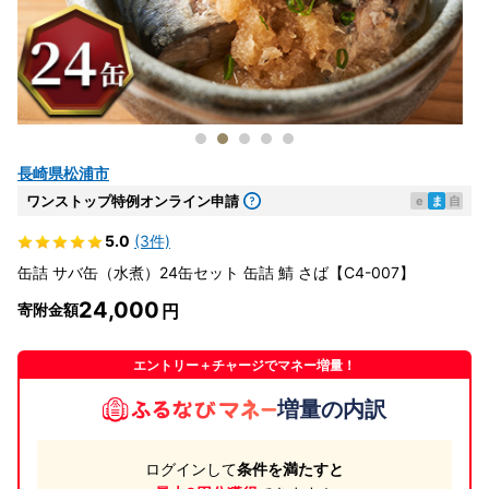
長崎県松浦市
ワンストップ特例オンライン申請
e
ま
自
5.0
(3件)
缶詰 サバ缶（水煮）24缶セット 缶詰 鯖 さば【C4-007】
24,000
寄附金額
エントリー＋チャージでマネー増量！
増量の内訳
ログインして
条件を満たすと