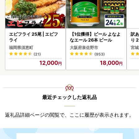
エビフライ 25尾 | エビフ
【1位獲得】ビール よなよ
訳あ
ライ
なエール 26本 ビール
り 2
鮭
福岡県須恵町
大阪府泉佐野市
宮城
(21)
(953)
12,000
18,000
最近チェックした返礼品
返礼品詳細ページの閲覧で、ここに履歴が表示されます。