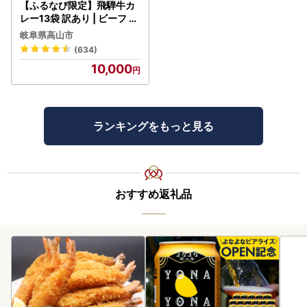
【ふるなび限定】飛騨牛カ
レー13袋 訳あり | ビーフ レ
トルト 訳あり DC006-CP
岐阜県高山市
01 FN-Limited-VO
(634)
10,000
ランキングをもっと見る
おすすめ返礼品