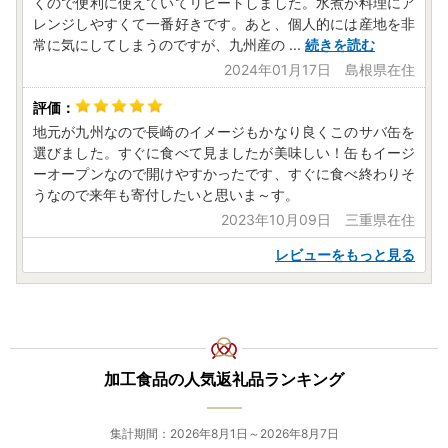
くので便利に使えていてリピートしました。水煮が料理にア
のであらかじめご了承ください。
レンジしやすくて一番好きです。あと、個人的には産地を非
また、お電話も大変混み合っておりご迷惑をおかけしており
常に気にしてしまうのですが、九州産の
...
続きを読む
ますが、何卒よろしくお願い申し上げます。
2024年01月17日 島根県在住
▼ お問い合わせ先
【ワンストップ特例申請書類に関すること】
松浦市役所 ふるさと納税・魅力発信室（平日 8:30～17:
地元が九州なので長崎のイメージもかなり良くこのサバ缶を
15 ※年末年始は除く）
選びました。すぐに食べて見ましたが美味しい！缶もイージ
電 話：０９５６－７２－１３２１
ーオープンなので開けやすかったです、すぐに食べ終わりそ
うなので来年も寄付したいと思いま～す。
【オンラインワンストップ特例申請に関すること】
2023年10月09日 三重県在住
松浦市ふるさと納税サポート室 （営業時間 9:00～18:00
レビューをもっと見る
※土日祝日を除く）
電 話：０５０－３０９６－９２０９
【 寄附申込・返礼品に関すること】
ふるさと納税返礼品お問い合わせ窓口（営業時間10:00～
18:30 ※土日祝日・年末年始を除く）
加工食品の人気返礼品ランキング
電 話：０５０－１７５０ー０７１０
メール：contact_r-g@furusatonouzei.jp
集計期間：2026年8月1日～2026年8月7日