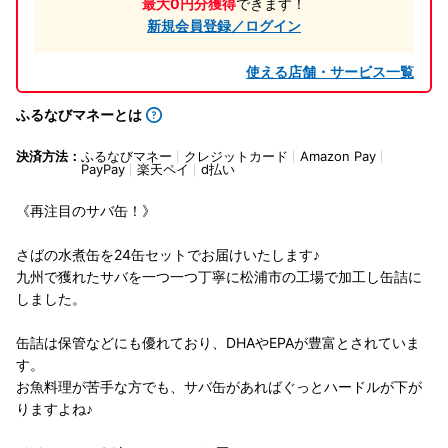
最大0円分獲得
できます！
新規会員登録／ログイン
使える店舗・サービス一覧
ふるなびマネーとは
決済方法：
ふるなびマネー
クレジットカード
Amazon Pay
PayPay
楽天ペイ
d払い
《再注目のサバ缶！》
さばの水煮缶を24缶セットでお届けいたします♪
九州で獲れたサバを一つ一つ丁寧に松浦市の工場で加工し缶詰に
しました。
缶詰は保管などにも優れており、DHAやEPAが豊富とされていま
す。
お魚料理が苦手な方でも、サバ缶があればぐっとハードルが下が
りますよね♪