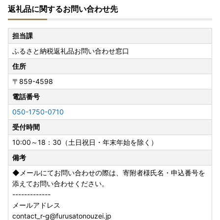
返礼品に関するお問い合わせ先
【書類の送付について】
・ワンストップ特例申請書
担当課
2025年中の寄附のワンストップ特例申請の手続き期限は20
ふるさと納税返礼品お問い合わせ窓口
26年1月10日（土）となります。
2025年12月29日（月）までにご入金いただいた寄附につい
住所
ては、必要書類を年内に発送いたします。
〒859-4598
2025年12月30日（火）～12月31日（水）のご入金分は、2
026年1月3日（土）までに発送いたします。
電話番号
※年末年始は、郵便の発送が遅れる場合がございます。時間
050-1750-0710
に余裕をもった申請をお願いいたします。
受付時間
・寄附金受領証明書
10:00～18：30（土日祝日・年末年始を除く）
2025年12月25日（木）までにご入金いただいた寄附につい
備考
ては、年内に発送いたします。
2025年12月26日（金）～12月31日（水）のご入金分は、20
◆メールにてお問い合わせの際は、寄附者様氏名・申込番号を
26年1月5日（月）から発送いたします。
添えてお問い合わせください。
-------------
メールアドレス
※※※お申込みいただく前に必ず下記をご確認ください。※※※
contact_r-g@furusatonouzei.jp