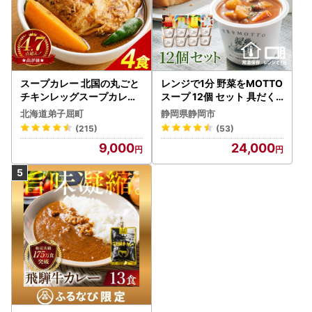
スープカレー 北国の丸ごと
レンジで1分 野菜をMOTTO
チキンレッグスープカレー
スープ 12個 セット 具だく
4個 3739
さんスープ 朝食 惣菜 国産
北海道弟子屈町
静岡県静岡市
野菜 常温保存
(215)
(53)
9,000
24,000