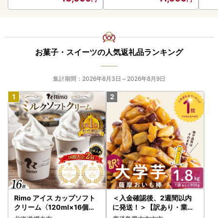
お菓子・スイーツの人気返礼品ランキング
集計期間：2026年8月3日～2026年8月9日
Rimo アイス カップソフト
＜入金確認後、2週間以内
クリーム〈120ml×16個〉
に発送！＞【訳あり・業務
ABA002 | アイス
用】薩摩おいも棒セット 計