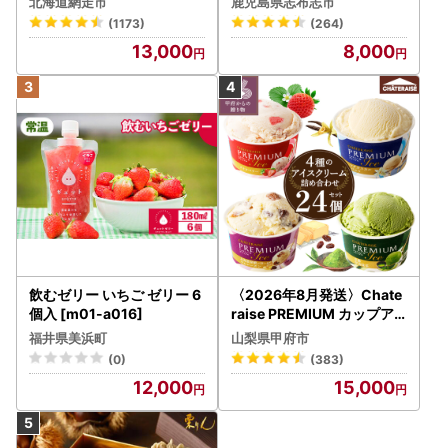
北海道網走市
鹿児島県志布志市
1.8kg(900g×2袋) p8-142
(1173)
(264)
-2w
13,000
8,000
飲むゼリー いちご ゼリー 6
〈2026年8月発送〉Chate
個入 [m01-a016]
raise PREMIUM カップア
イス 詰合せ 4種 24個 アイ
福井県美浜町
山梨県甲府市
ス
(0)
(383)
12,000
15,000