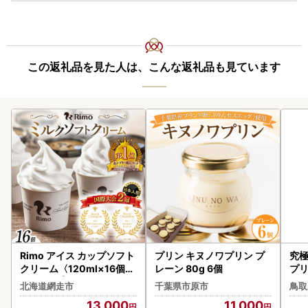
この返礼品を見た人は、こんな返礼品も見ています
Rimo アイス カップソフト
プリン キヌノワプリン プ
究
クリーム〈120ml×16個〉
レーン 80g 6個
プリ
ABA002 | アイス
北海道網走市
千葉県市原市
鳥取
13,000
11,000