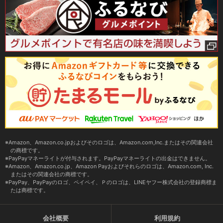
Amazon、Amazon.co.jpおよびそのロゴは、Amazon.com,Inc.またはその関連会社
の商標です。
PayPayマネーライトが付与されます。PayPayマネーライトの出金はできません。
Amazon、Amazon.co.jp、Amazon Payおよびそれらのロゴは、Amazon.com, Inc.
またはその関連会社の商標です。
PayPay、PayPayのロゴ、ペイペイ、Ｐのロゴは、LINEヤフー株式会社の登録商標ま
たは商標です。
会社概要
利用規約