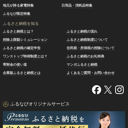
地元が誇る家電特集
日用品・消耗品特集
ふるなび限定特集
ふるさと納税を知る
ふるさと納税とは？
ふるさと納税の流れ
控除上限額シミュレーション
ふるさと納税制度について
ふるさと納税の確定申告
住民税・所得税の控除について
ワンストップ特例制度とは？
ふるさと納税のお礼特典
寄附金の使い道
マンガふるさと納税
企業版ふるさと納税とは
よくあるご質問・お問い合わせ
ふるなびオリジナルサービス