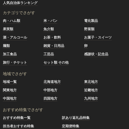
人気自治体ランキング
カテゴリでさがす
肉・ハム類
米・パン
電化製品
果実類
魚介類
野菜類
酒・アルコール
お茶・飲料
お菓子・スイーツ
麺類
雑貨・日用品
卵
加工食品
工芸品
感謝状・記念品
旅行・チケット
セット類 その他
地域でさがす
地域一覧
北海道地方
東北地方
関東地方
中部地方
近畿地方
中国地方
四国地方
九州地方
おすすめ特集でさがす
おすすめ特集一覧
訳あり返礼品特集
担当者おすすめ特集
定期便特集