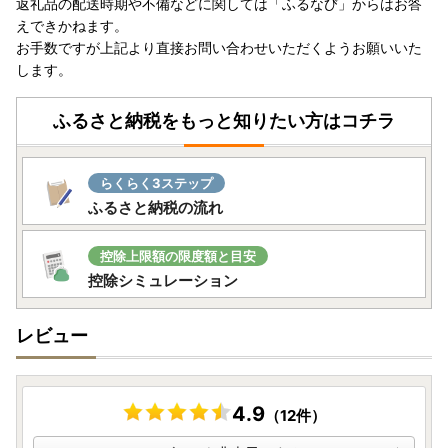
返礼品の配送時期や不備などに関しては「ふるなび」からはお答
えできかねます。
■返礼品について
お手数ですが上記より直接お問い合わせいただくようお願いいた
入金確認後の寄附者様都合の申込みのキャンセル、返礼品の
します。
変更・返品はお受けできかねます。
また、寄附者様都合でお受け取りができなかった際の再配送
は致しかねますので、予めご了承ください。
ふるさと納税をもっと知りたい方はコチラ
らくらく3ステップ
ふるさと納税の流れ
控除上限額の限度額と目安
控除シミュレーション
レビュー
4.9
（12件）