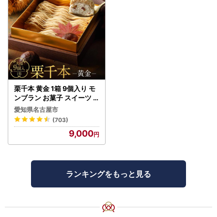
栗千本 黄金 1箱 9個入り モ
ンブラン お菓子 スイーツ
デザート モンブラン 人気
愛知県名古屋市
(703)
9,000
ランキングをもっと見る