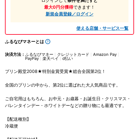
ログインして
条件を満たすと
最大0円分獲得
できます！
新規会員登録／ログイン
使える店舗・サービス一覧
ふるなびマネーとは
決済方法：
ふるなびマネー
クレジットカード
Amazon Pay
PayPay
楽天ペイ
d払い
プリン殿堂2008★特別金賞受賞★総合全国第2位！
全国のプリンの中から、第2位に選ばれた大人気商品です。
ご自宅用はもちろん、お中元・お歳暮・お誕生日・クリスマス・
バレンタインデー・ホワイトデーなどの贈り物にも最適です。
【配送種別】
冷蔵便