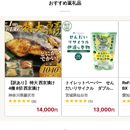
おすすめ返礼品
【訳あり】 特大 西京漬け
トイレットペーパー せん
ReF
4種 8切 西京漬け
だいリサイクル ダブル9
BX
6ロール｜トイレット
ー 
神奈川県藤沢市
宮城県仙台市
愛知
フ
(8)
(1)
14,000
13,000