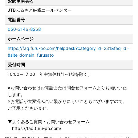
委託事業者名
JTBふるさと納税コールセンター
【寄附申込・返礼品・寄附受領証明書・ワンストップ特例申
請に関すること】
電話番号
旭川市ふるさと納税コールセンター（受託会社JTB）
050-3146-8258
電話：050-3146-8258（10:00～17:00 年中無休(1/1～1/
3を除く））
ホームページ
よくあるご質問・お問い合わせフォーム：
https://faq.furu-
https://faq.furu-po.com/helpdesk?category_id=231&faq_id=
po.com/helpdesk?category_id=2&faq_id=&site_domai
&site_domain=furusato
n=donor
受付時間
【ワンストップ特例申請書の送付について】
10:00～17:00 年中無休(1/1～1/3を除く）
2026年8月3日以降にご入金の寄附者様へはオンライン申請
の普及及びペーパーレス化の推進のため、ワンストップ特例
※お問い合わせはお電話または問合せフォームよりお願いいた
申請書の郵送は原則として行っておりません。
します。
ワンストップ特例申請は、「自治体マイページ」からのオン
※お電話が大変混み合い繋がりにくいこともございますので、
ライン申請、または申請書をダウンロードの上、お手続きく
ご了承くださいませ。
ださい。
必要な添付書類、送付先についても
旭川市ホームページ
でご
▼よくあるご質問・お問い合わせフォーム
案内しております。
https://faq.furu-po.com/
御理解と御協力をお願いいたします。