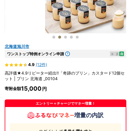
北海道旭川市
ワンストップ特例オンライン申請
e
ま
自
4.9
(12件)
高評価★4.9リピーター続出!!「奇跡のプリン」カスタード12個セ
ット | プリン 北海道 _00104
15,000
寄附金額
エントリー＋チャージでマネー増量！
増量の内訳