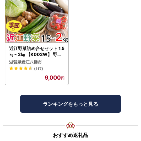
近江野菜詰め合せセット 1.5
㎏～2㎏ 【K002W】 野菜
旬 新鮮
滋賀県近江八幡市
(117)
9,000
ランキングをもっと見る
おすすめ返礼品