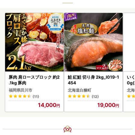
豚肉 肩ロースブロック 約2
鮭 紅鮭 切り身 2kg_I019-1
いく
.1kg 豚肉
454
0g
2-1
福岡県田川市
北海道白糠町
北海
(11)
(12)
14,000
19,000