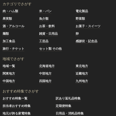
カテゴリでさがす
肉・ハム類
米・パン
電化製品
果実類
魚介類
野菜類
酒・アルコール
お茶・飲料
お菓子・スイーツ
麺類
雑貨・日用品
卵
加工食品
工芸品
感謝状・記念品
旅行・チケット
セット類 その他
地域でさがす
地域一覧
北海道地方
東北地方
関東地方
中部地方
近畿地方
中国地方
四国地方
九州地方
おすすめ特集でさがす
おすすめ特集一覧
訳あり返礼品特集
担当者おすすめ特集
定期便特集
地元が誇る家電特集
日用品・消耗品特集