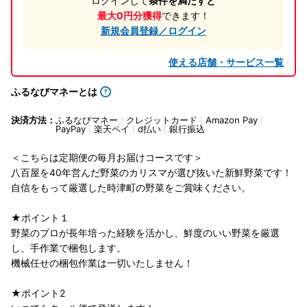
ログインして
条件を満たすと
最大0円分獲得
できます！
新規会員登録／ログイン
使える店舗・サービス一覧
ふるなびマネーとは
決済方法：
ふるなびマネー
クレジットカード
Amazon Pay
PayPay
楽天ペイ
d払い
銀行振込
＜こちらは定期便の毎月お届けコースです＞
八百屋を40年営んだ野菜のカリスマが選び抜いた新鮮野菜です！
自信をもって厳選した時津町の野菜をご賞味ください。
★ポイント１
野菜のプロが長年培った経験を活かし、鮮度のいい野菜を厳選
し、手作業で梱包します。
機械任せの梱包作業は一切いたしません！
★ポイント2