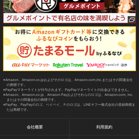
Amazon、Amazon.co.jpおよびそのロゴは、Amazon.com,Inc.またはその関連会社
の商標です。
PayPayマネーライトが付与されます。PayPayマネーライトの出金はできません。
Amazon、Amazon.co.jp、Amazon Payおよびそれらのロゴは、Amazon.com, Inc.
またはその関連会社の商標です。
PayPay、PayPayのロゴ、ペイペイ、Ｐのロゴは、LINEヤフー株式会社の登録商標ま
たは商標です。
会社概要
利用規約