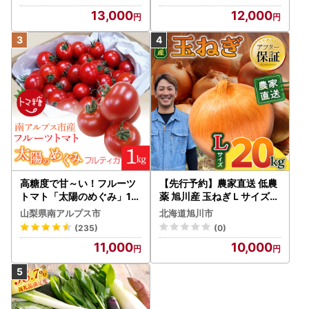
13,000
12,000
高糖度で甘～い！フルーツ
【先行予約】農家直送 低農
トマト「太陽のめぐみ」1k
薬 旭川産 玉ねぎＬサイズ2
g ALPBI001 | 高糖度 おす
0kg(2026年9月発送開始
山梨県南アルプス市
北海道旭川市
すめ 産地直送 新鮮 フレッ
予定)_ | 玉ねぎ 05935
(235)
(0)
シュ 高栄養素 南アルプス市
11,000
10,000
山梨 |