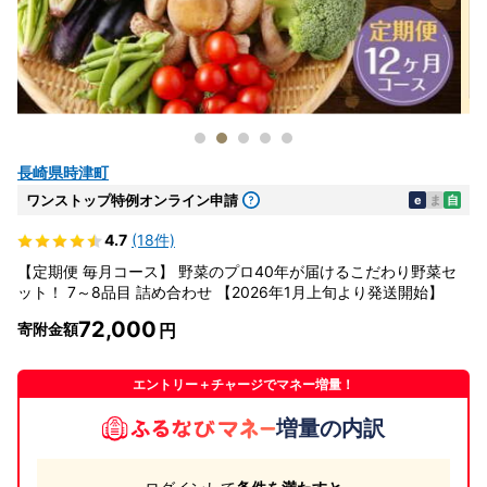
長崎県時津町
ワンストップ特例オンライン申請
e
ま
自
4.7
(18件)
【定期便 毎月コース】 野菜のプロ40年が届けるこだわり野菜セ
ット！ 7～8品目 詰め合わせ 【2026年1月上旬より発送開始】
72,000
寄附金額
エントリー＋チャージでマネー増量！
増量の内訳