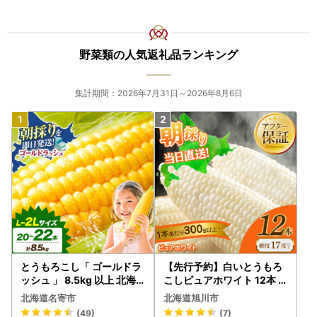
野菜類の人気返礼品ランキング
集計期間：2026年7月31日～2026年8月6日
とうもろこし「 ゴールドラ
【先行予約】白いとうもろ
ッシュ 」 8.5kg 以上 北海
こしピュアホワイト 12本 3.
道 名寄 スイートコーン
6kg（2026年8月下旬から
北海道名寄市
北海道旭川市
発送開始） とうもろこし
(49)
(7)