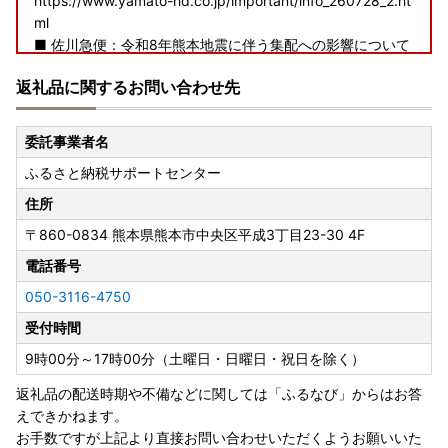
https://www.yamato-hd.co.jp/important/info_260728_2.ht
ml
■ 佐川急便：令和8年熊本地震に伴う集配への影響について
https://www2.sagawa-exp.co.jp/information/detail/406/
返礼品に関するお問い合わせ先
■ 日本郵便（ゆうパック）：熊本県熊本地方を震源とする
地震の影響について
https://www.post.japanpost.jp/newsrelease/pressrelease/
委託事業者名
9879629480.html
ふるさと納税サポートセンター
寄附者の皆様にはご不便、ご迷惑をおかけし誠に申し訳ござ
いませんが、何卒ご理解賜りますようお願い申し上げます。
住所
〒860-0834
熊本県熊本市中央区平成3丁目23-30 4F
【オンラインワンストップ特例申請について】
電話番号
050-3116-4750
当自治体はオンラインワンストップ申請対象自治体です。
受付時間
寄附後の申請など、オンラインにて対応が可能です。
複数自治体の寄附もまとめて申請ができ、変更届もオンライ
9時00分～17時00分（土曜日・日曜日・祝日を除く）
ン上で完結します。
返礼品の配送時期や不備などに関しては「ふるなび」からはお答
えできかねます。
▼▼▼自治体マイページはこちらから▼▼▼
お手数ですが上記より直接お問い合わせいただくようお願いいた
https://mypg.jp/