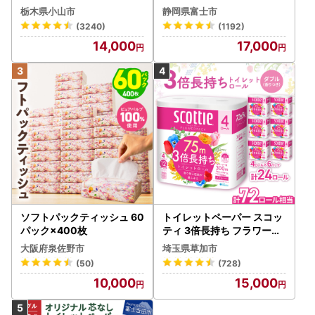
(5個入り×12セット)【配送
1-012]
栃木県小山市
静岡県富士市
不可地域：離島・沖縄県】
(3240)
(1192)
【1256759】
14,000
17,000
ソフトパックティッシュ 60
トイレットペーパー スコッ
パック×400枚
ティ 3倍長持ち フラワーパ
ック 4ロール×6P
大阪府泉佐野市
埼玉県草加市
(50)
(728)
10,000
15,000