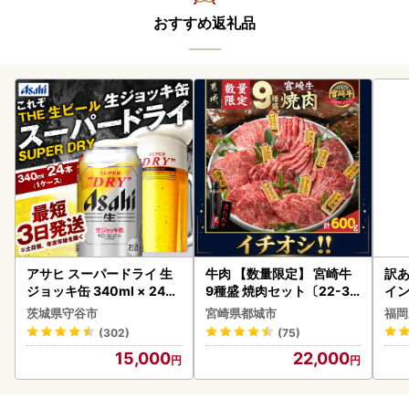
おすすめ返礼品
アサヒ スーパードライ 生
牛肉 【数量限定】 宮崎牛
訳あ
ジョッキ缶 340ml × 24本
9種盛 焼肉セット〔22-31
イン
(1ケース) ＜茨城工場＞ 缶
-006-600g〕都城 イチオ
茨城県守谷市
宮崎県都城市
福岡
ビール お酒 Asahi 守谷市
シ!! 牛肉
(302)
(75)
15,000
22,000