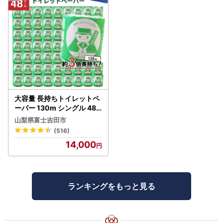
大容量 長持ちトイレットペ
ーパー 130m シングル 48R
芯なし 3倍巻 トイレット
山梨県富士吉田市
(516)
14,000
ランキングをもっと見る