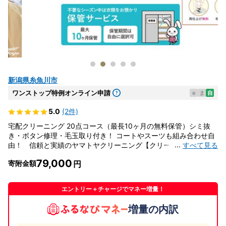
新潟県糸魚川市
ワンストップ特例オンライン申請
e
ま
自
5.0
(2件)
宅配クリーニング 20点コース（最長10ヶ月の無料保管）シミ抜
き・ボタン修理・毛玉取り付き！ コートやスーツも組み合わせ自
...
すべて見る
由！ 信頼と実績のヤマトヤクリーニング【クリーニング 衣類ク
リーニング 保管 クリーニング 衣類】
79,000
寄附金額
エントリー＋チャージでマネー増量！
増量の内訳