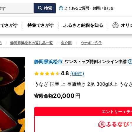
よくあるご質問・お問い合わせ
リでさがす
特集でさがす
ふるさと納税を知る
オリ
方
静岡県浜松市の返礼品一覧
魚介類
ウナギ・穴子
静岡県浜松市
ワンストップ特例オンライン申請
4.8
(69件)
うなぎ 国産 上 長蒲焼き 2尾 300g以上 うな
20,000
寄附金額
エントリー＋チ