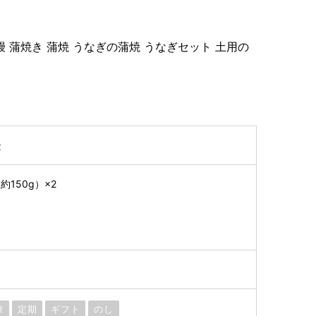
鰻 蒲焼き 蒲焼 うなぎの蒲焼 うなぎセット 土用の
子
150g）×2
凍
定期
ギフト
のし