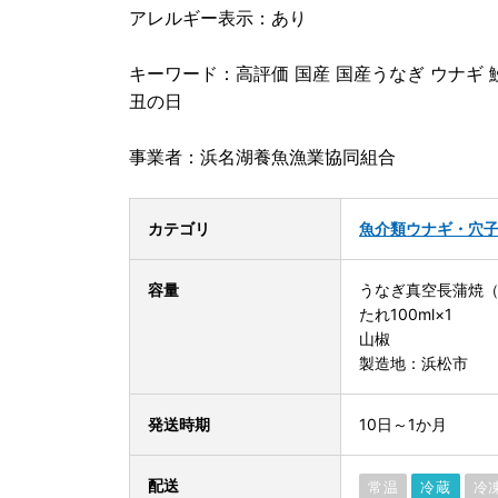
アレルギー表示：あり
キーワード：高評価 国産 国産うなぎ ウナギ 
丑の日
事業者：浜名湖養魚漁業協同組合
カテゴリ
魚介類
ウナギ・穴
容量
うなぎ真空長蒲焼（約
たれ100ml×1
山椒
製造地：浜松市
発送時期
10日～1か月
配送
常温
冷蔵
冷