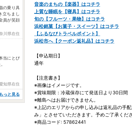
音楽のまちの【楽器】はコチラ
脂の乗り具
上質な睡眠を【寝具】はコチラ
き立ちまし
旬の【フルーツ・果物】はコチラ
全員が笑顔
浜松銘菓【お菓子・スイーツ】はコチラ
【ふるなびトラベルポイント】
神奈川県在住
浜松市へ【クーポン返礼品】はコチラ
【申込期日】
本当にとび
通年
た。
【注意書き】
 愛知県在住
※画像はイメージです。
※賞味期限：冷蔵保存にて発送日より30日間
もっと見る
※離島へはお届けできません。
※上記のエリアからの申し込みは返礼品の手
み」とさせていただきます。予めご了承くだ
※商品コード: 57862441