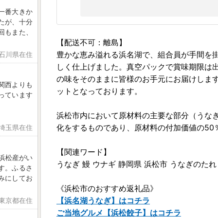
一番大きか
たが、十分
回もまた、
【配送不可：離島】
豊かな恵み溢れる浜名湖で、組合員が手間を
 石川県在住
しく仕上げました。真空パックで賞味期限は出
の味をそのままに皆様のお手元にお届けします
関西よりも
ットとなっております。
っています
、
浜松市内において原材料の主要な部分（うな
化をするものであり、原材料の付加価値の50
 埼玉県在住
【関連ワード】
浜松産がい
うなぎ 鰻 ウナギ 静岡県 浜松市 うなぎのたれ
す。ふるさ
みにしてお
《浜松市のおすすめ返礼品》
【浜名湖うなぎ】はコチラ
 東京都在住
ご当地グルメ【浜松餃子】はコチラ