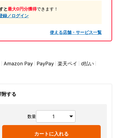
すと
最大0円分獲得
できます！
登録／ログイン
使える店舗・サービス一覧
Amazon Pay
PayPay
楽天ペイ
d払い
寄附する
数量
カートに入れる