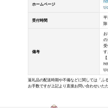
ht
ホームページ
t/
平
受付時間
除
お
の
受
備考
す
【
ht
t/
返礼品の配送時期や不備などに関しては「ふ
お手数ですが上記より直接お問い合わせいた