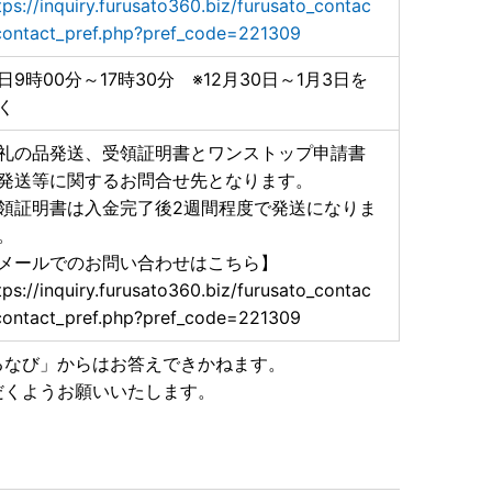
tps://inquiry.furusato360.biz/furusato_contac
contact_pref.php?pref_code=221309
日9時00分～17時30分 ※12月30日～1月3日を
く
礼の品発送、受領証明書とワンストップ申請書
発送等に関するお問合せ先となります。
領証明書は入金完了後2週間程度で発送になりま
。
メールでのお問い合わせはこちら】
tps://inquiry.furusato360.biz/furusato_contac
contact_pref.php?pref_code=221309
るなび」からはお答えできかねます。
だくようお願いいたします。