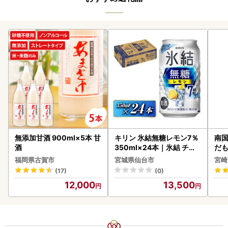
無添加甘酒 900ml×5本 甘
キリン 氷結無糖レモン7％
南国
酒
350ml×24本｜氷結 チュ
だも
ーハイ 仙台市
ス【
福岡県古賀市
宮城県仙台市
宮崎
(17)
(0)
12,000
13,500