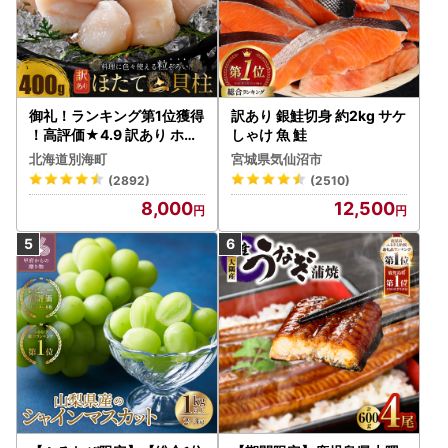
御礼！ランキング第1位獲得
訳あり 銀鮭切身 約2kg サケ
！高評価★4.9 訳あり ホタ
しゃけ 魚 鮭
テ 400g（ほたて 帆立 貝柱
北海道別海町
宮城県気仙沼市
冷凍 ）
(2892)
(2510)
8,000
12,500