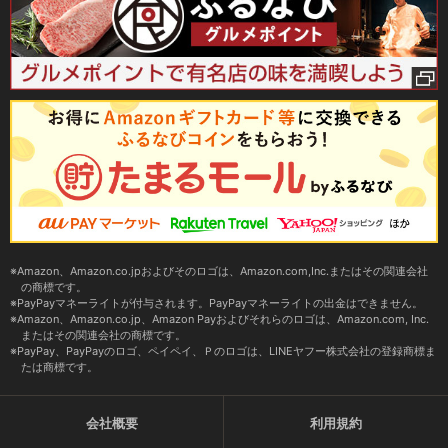
Amazon、Amazon.co.jpおよびそのロゴは、Amazon.com,Inc.またはその関連会社
の商標です。
PayPayマネーライトが付与されます。PayPayマネーライトの出金はできません。
Amazon、Amazon.co.jp、Amazon Payおよびそれらのロゴは、Amazon.com, Inc.
またはその関連会社の商標です。
PayPay、PayPayのロゴ、ペイペイ、Ｐのロゴは、LINEヤフー株式会社の登録商標ま
たは商標です。
会社概要
利用規約