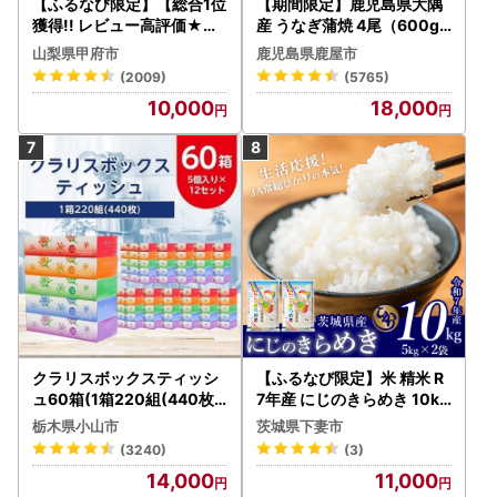
【ふるなび限定】【総合1位
【期間限定】鹿児島県大隅
獲得!! レビュー高評価★】
産 うなぎ蒲焼 4尾（600g
〈2026年度配送分〉山梨
） KN007-004-04-cp18
山梨県甲府市
鹿児島県鹿屋市
県産 シャインマスカット 2
うなぎ 鰻 魚 惣菜 総菜
(2009)
(5765)
～3房（1.0kg以上）シャイ
10,000
18,000
ン フルーツ FN-Limited-S
P
クラリスボックスティッシ
【ふるなび限定】米 精米 R
ュ60箱(1箱220組(440枚))
7年産 にじのきらめき 10kg
(5個入り×12セット)【配送
10月 FN-Limited-PR
栃木県小山市
茨城県下妻市
不可地域：離島・沖縄県】
(3240)
(3)
【1256759】
14,000
11,000