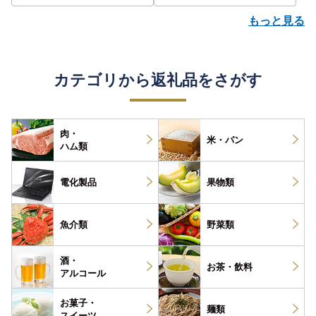
もっと見る
カテゴリから返礼品をさがす
肉・
米・パン
ハム類
電化製品
果物類
魚介類
野菜類
酒・
お茶・
飲料
アルコール
お菓子・
麺類
スイーツ