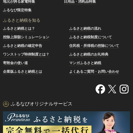
地元が誇る家電特集
日用品・消耗品特集
ふるなび限定特集
ふるさと納税を知る
ふるさと納税とは？
ふるさと納税の流れ
控除上限額シミュレーション
ふるさと納税制度について
ふるさと納税の確定申告
住民税・所得税の控除について
ワンストップ特例制度とは？
ふるさと納税のお礼特典
寄附金の使い道
マンガふるさと納税
企業版ふるさと納税とは
よくあるご質問・お問い合わせ
ふるなびオリジナルサービス