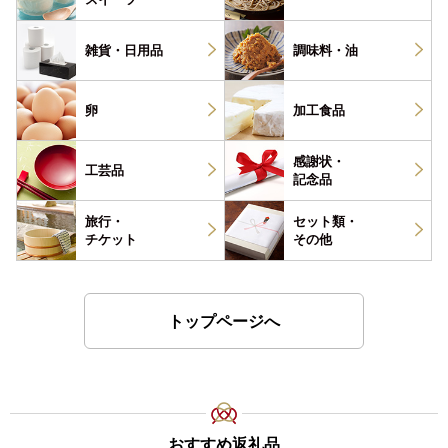
雑貨・
日用品
調味料・
油
卵
加工食品
感謝状・
工芸品
記念品
旅行・
セット類・
チケット
その他
トップページへ
おすすめ返礼品