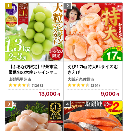
【ふるなび限定】甲州市産
えび 1.7kg 特大5Lサイズ む
厳選旬の大粒シャインマス
きえび
カット 約1.3kg 2～3房【2
山梨県甲州市
大阪府泉佐野市
026年発送】（MG）B12-
(1368)
(391)
472 FN-Limited-VO シャ
13,000
9,000
インマスカット フルーツ