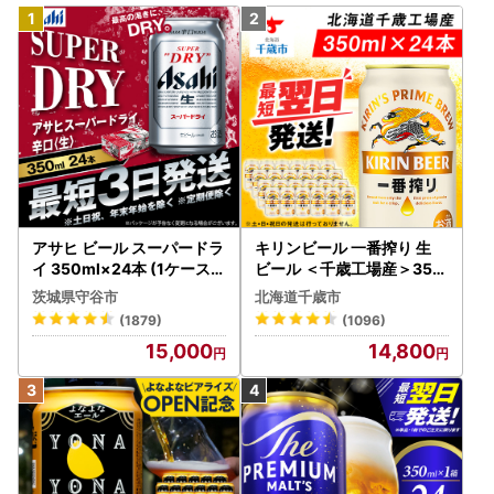
アサヒ ビール スーパードラ
キリンビール 一番搾り 生
イ 350ml×24本 (1ケース)
ビール ＜千歳工場産＞350
究極の辛口 ＜茨城工場＞ 缶
ml（24本）
茨城県守谷市
北海道千歳市
ビール Asahi superDRY お
(1879)
(1096)
酒
15,000
14,800