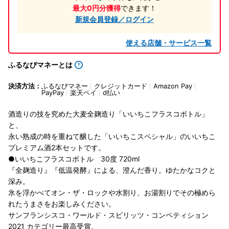
最大0円分獲得
できます！
新規会員登録／ログイン
使える店舗・サービス一覧
ふるなびマネーとは
決済方法：
ふるなびマネー
クレジットカード
Amazon Pay
PayPay
楽天ペイ
d払い
酒造りの技を究めた大麦全麹造り「いいちこフラスコボトル」
と、
永い熟成の時を重ねて醸した「いいちこスペシャル」のいいちこ
プレミアム酒2本セットです。
●いいちこフラスコボトル 30度 720ml
『全麹造り』『低温発酵』による、澄んだ香り。ゆたかなコクと
深み。
氷を浮かべてオン・ザ・ロックや水割り、お湯割りでその極めら
れたうまさをお楽しみください。
サンフランシスコ・ワールド・スピリッツ・コンペティション
2021 カテゴリー最高受賞。