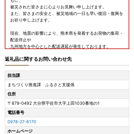
もに、
被災された皆さまに心よりお見舞い申し上げます。
また、皆さまの安全と、被災地域の一日も早い復旧・復興を
お祈り申し上げます。
現在、地震の影響により、熊本県を発着するお荷物の集荷・
配送停止や
九州地方を中心とした配送遅延が発生しております。
お届けまで通常よりお時間をいただく場合がございますの
返礼品に関するお問い合わせ先
で、
何卒ご理解賜りますようお願い申し上げます。
担当課
まちづくり推進課 ふるさと支援係
【オンラインワンストップ特例申請について】
令和8年4月1日より、ワンストップ特例のオンライン申請窓
住所
口が「ふるまど」から 「自治体マイページ」 へ変更となり
〒879-0492
大分県宇佐市大字上田1030番地の1
ます。
令和8年4月1日以降にオンラインでワンストップ申請をされ
電話番号
る方は、自治体マイページよりお手続きいただきますようお
0978-27-8170
願いいたします。
ホームページ