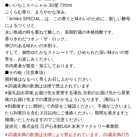
●いいちこスペシャル 30度 720ml
ふくらむ香り、まろやかな深み。
「iichiko SPECIAL」は、この香りと味わいのために、新しい酵母
によるつくりと、
永い熟成の時を重ねて醸した、長期貯蔵の本格焼酎です。
香りきわだつオン・ザ・ロック。
伸びのある味わいの水割り。
そして、個性ゆたかなストレートで。ひめられた深い味わいの世
界を、お楽しみください。
市内業者が製造・加工しております。
■その他（注意事項）
開封後はなるべく早くお召し上がりください。
※20歳未満の飲酒は法律で禁止されています
※返礼品出荷後,お届け先を変更する場合,当初のお届け先から変更
後のお届け先までの運賃がかかるようになります。(着払い)
※到着後すぐに開封して内容をご確認ください。不備がございまし
たら到着日を含む３日以内にご連絡ください。期間を過ぎますと
補償いたしかねますのでご注意ください。
提供元：株式会社 江戸心本館USA 未来ファクトリー事業部
※20歳未満の飲酒は法律により禁止されています。20歳未満の方