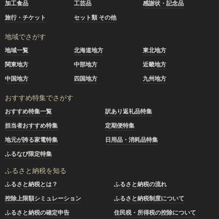
加工食品
工芸品
感謝状・記念品
旅行・チケット
セット類 その他
地域でさがす
地域一覧
北海道地方
東北地方
関東地方
中部地方
近畿地方
中国地方
四国地方
九州地方
おすすめ特集でさがす
おすすめ特集一覧
訳あり返礼品特集
担当者おすすめ特集
定期便特集
地元が誇る家電特集
日用品・消耗品特集
ふるなび限定特集
ふるさと納税を知る
ふるさと納税とは？
ふるさと納税の流れ
控除上限額シミュレーション
ふるさと納税制度について
ふるさと納税の確定申告
住民税・所得税の控除について