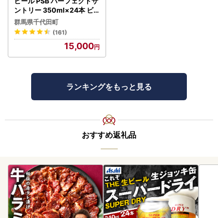
ビール PSB パーフェクトサ
ントリー 350ml×24本 ビ
ール
群馬県千代田町
(161)
15,000
ランキングをもっと見る
おすすめ返礼品