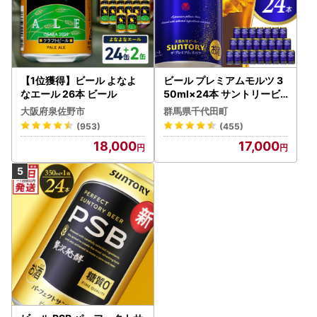
【1位獲得】ビール よなよ
ビール プレミアムモルツ 3
なエール 26本 ビール
50ml×24本 サントリービ
ール
大阪府泉佐野市
群馬県千代田町
(953)
(455)
18,000
17,000