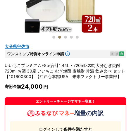
大分県宇佐市
ワンストップ特例オンライン申請
e
ま
自
いいちこプレミアムFSp(合計1.44L・720ml×2本)大分むぎ焼酎
720ml お酒 30度 いいちこ むぎ焼酎 麦焼酎 常温 飲み比べ セット
【101600300】【江戸心本館USA 未来ファクトリー事業部】
24,000
寄附金額
エントリー＋チャージでマネー増量！
増量の内訳
ログインして
条件を満たすと