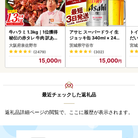
牛ハラミ 1.3kg｜1位獲得
アサヒ スーパードライ 生
ト
秘伝の赤タレ 牛肉 訳あり
ジョッキ缶 340ml × 24本
だ
焼肉 BBQ
(1ケース) ＜茨城工場＞ 缶
6ロ
大阪府泉佐野市
茨城県守谷市
宮城
ビール お酒 Asahi 守谷市
(2479)
(302)
15,000
15,000
最近チェックした返礼品
返礼品詳細ページの閲覧で、ここに履歴が表示されます。