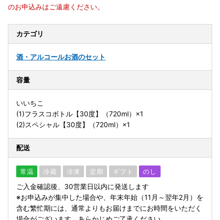
のお申込みはご遠慮ください。
カテゴリ
酒・アルコール
お酒のセット
容量
いいちこ
(1)フラスコボトル【30度】（720ml）×1
(2)スペシャル【30度】（720ml）×1
配送
常温
冷蔵
冷凍
定期
ギフト
のし
ご入金確認後、30営業日以内に発送します
※お申込みが集中した場合や、年末年始（11月～翌年2月）を
含む繁忙期には、通常よりもお届けまでにお時間をいただく
場合がございます。あらかじめご了承ください。