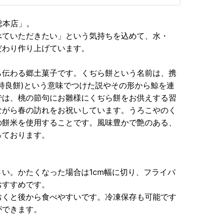
総本店」。
べていただきたい」という気持ちを込めて、水・
だわり作り上げています。
ら伝わる郷土菓子です。くぢら餅という名前は、携
持良餅)という意味でつけた説やその形から鯨を連
では、桃の節句にお雛様にくぢら餅をお供えする習
ながら春の訪れをお祝いしています。うろこやのく
の餅米を使用することです。風味豊かで艶のある、
っております。
い。かたくなった場合は1cm幅に切り、フライパ
おすすめです。
おくと後から食べやすいです。冷凍保存も可能です
ができます。