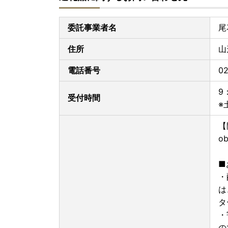
※ワンストップ特例申請の受付完了は、お申込み
にてお知らせしております。
委託事業者名
尾
※書面での受付書はお送りしておりませんので、
住所
山
■メール受信許可のお願い
以下のご連絡につきましては、[送信専用]のアドレス【yamag
電話番号
02
より自動送信いたします。
受信設定、または拒否設定解除をお願いいたしま
9
受付時間
・寄附完了メール
※
・お礼の品の出荷完了メール
・ワンストップ特例申請の受付完了メール
【
※自動送信メールのため、出荷のタイミングによ
ob
す。何卒ご容赦ください。
※送信専用アドレスのため、上記メールアドレス
■
・
＝＝＝＝＝＝＝＝＝＝＝＝＝＝＝＝＝＝＝
お問い合わせはこちらへ
は
タ
尾花沢市ふるさと納税受付センター
・
TEL：0237-48-8100
の