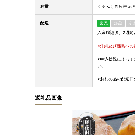
容量
くるみくぢら餅 みそ
配送
常温
冷蔵
冷
入金確認後、2週間
※沖縄及び離島への
※申込状況によって
い。
※お礼の品の配送日
返礼品画像