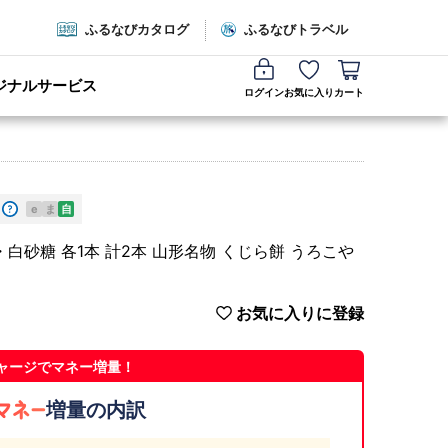
ふるなびカタログ
ふるなびトラベル
ジナルサービス
ログイン
お気に入り
カート
e
ま
自
白砂糖 各1本 計2本 山形名物 くじら餅 うろこや
お気に入りに登録
ャージでマネー増量！
増量の内訳