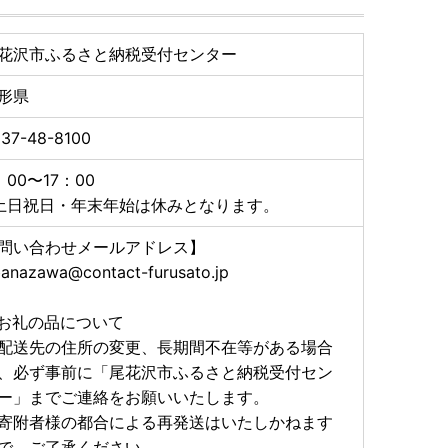
時にご登録いただきましたメールアドレスあてにメール
花沢市ふるさと納税受付センター
あらかじめご了承ください。
形県
ata-obanazawa-city@do-furusato.com】
37-48-8100
す。
：00〜17：00
土日祝日・年末年始は休みとなります。
問い合わせメールアドレス】
ってはお礼の品の到着と行き違いとなる場合がございま
anazawa@contact-furusato.jp
へお問い合わせいただいてもご返答できかねます。
お礼の品について
配送先の住所の変更、長期間不在等がある場合
、必ず事前に「尾花沢市ふるさと納税受付セン
ー」までご連絡をお願いいたします。
寄附者様の都合による再発送はいたしかねます
で、ご了承ください。