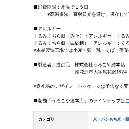
■消費期限：常温で１５日
※高温多湿、直射日光を避け、保存して
■アレルギー：
くるみくぢら餅（みそ）：アレルギー：くる
くるみくぢら餅（白砂糖）：アレルギー：く
※本品製造工場では小麦・卵・乳・そば・落
■製造者／提供元 株式会社うろこや総本店
尾花沢市大字尾花沢1524
※返礼品のデザイン、パッケージは予告なく
■老舗「うろこや総本店」のラインナップは
カテゴリ
米・パン
もち米・