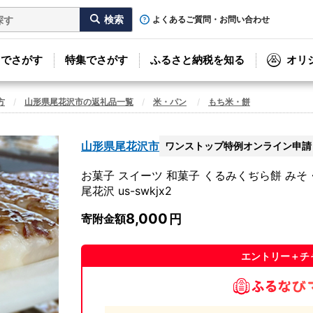
よくあるご質問・お問い合わせ
リでさがす
特集でさがす
ふるさと納税を知る
オリ
方
山形県尾花沢市の返礼品一覧
米・パン
もち米・餅
山形県尾花沢市
ワンストップ特例オンライン申請
お菓子 スイーツ 和菓子 くるみくぢら餅 みそ・
尾花沢 us-swkjx2
8,000
寄附金額
エントリー＋チ