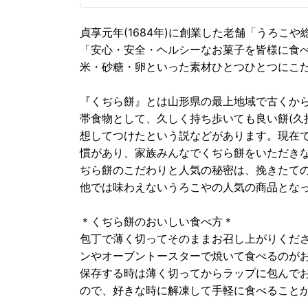
貞享元年(1684年)に創業した老舗「うろこや
「安心・安全・ヘルシーなお菓子を皆様に食
米・砂糖・卵といった素材ひとつひとつにこ
『くぢら餅』とは山形県の最上地域で古くか
帯食物として、久しく持ち歩いても良い餅(久
想してつけたという説などがあります。現在
慣があり、家族みんなでくぢら餅をいただき
ぢら餅のこだわりと人気の秘密は、挽きたて
他では味わえないうろこやの人気の商品とな
＊くぢら餅のおいしい食べ方＊
包丁で薄く切ってそのままお召し上がりくださ
ンやオーブントースターで焼いて食べるのが
保存する時は薄く切ってからラップに包んで
ので、好きな時に解凍して手軽に食べること