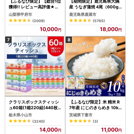
【ふるなび限定】【総合1位
【期間限定】鹿児島県大隅
獲得!! レビュー高評価★】
産 うなぎ蒲焼 4尾（600g
〈2026年度配送分〉山梨
） KN007-004-04-cp18
山梨県甲府市
鹿児島県鹿屋市
県産 シャインマスカット 2
うなぎ 鰻 魚 惣菜 総菜
(2009)
(5765)
～3房（1.0kg以上）シャイ
10,000
18,000
ン フルーツ FN-Limited-S
P
クラリスボックスティッシ
【ふるなび限定】米 精米 R
ュ60箱(1箱220組(440枚))
7年産 にじのきらめき 10kg
(5個入り×12セット)【配送
10月 FN-Limited-PR
栃木県小山市
茨城県下妻市
不可地域：離島・沖縄県】
(3240)
(3)
【1256759】
14,000
11,000