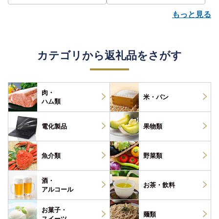
もっと見る
カテゴリから返礼品をさがす
肉・
米・パン
ハム類
電化製品
果物類
魚介類
野菜類
酒・
お茶・
飲料
アルコール
お菓子・
麺類
スイーツ