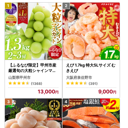
【ふるなび限定】甲州市産
えび 1.7kg 特大5Lサイズ む
厳選旬の大粒シャインマス
きえび
カット 約1.3kg 2～3房【2
山梨県甲州市
大阪府泉佐野市
026年発送】（MG）B12-
(1368)
(391)
472 FN-Limited-VO シャ
13,000
9,000
インマスカット フルーツ