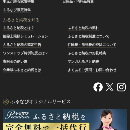
地元が誇る家電特集
日用品・消耗品特集
ふるなび限定特集
ふるさと納税を知る
ふるさと納税とは？
ふるさと納税の流れ
控除上限額シミュレーション
ふるさと納税制度について
ふるさと納税の確定申告
住民税・所得税の控除について
ワンストップ特例制度とは？
ふるさと納税のお礼特典
寄附金の使い道
マンガふるさと納税
企業版ふるさと納税とは
よくあるご質問・お問い合わせ
ふるなびオリジナルサービス