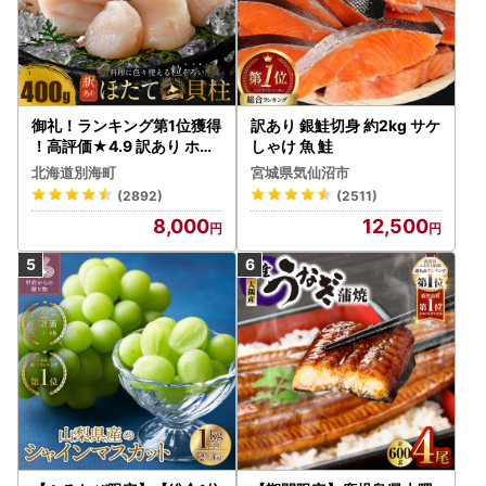
御礼！ランキング第1位獲得
訳あり 銀鮭切身 約2kg サケ
！高評価★4.9 訳あり ホタ
しゃけ 魚 鮭
テ 400g（ほたて 帆立 貝柱
北海道別海町
宮城県気仙沼市
冷凍 ）
(2892)
(2511)
8,000
12,500