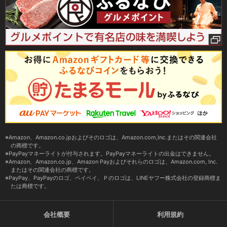
Amazon、Amazon.co.jpおよびそのロゴは、Amazon.com,Inc.またはその関連会社
の商標です。
PayPayマネーライトが付与されます。PayPayマネーライトの出金はできません。
Amazon、Amazon.co.jp、Amazon Payおよびそれらのロゴは、Amazon.com, Inc.
またはその関連会社の商標です。
PayPay、PayPayのロゴ、ペイペイ、Ｐのロゴは、LINEヤフー株式会社の登録商標ま
たは商標です。
会社概要
利用規約