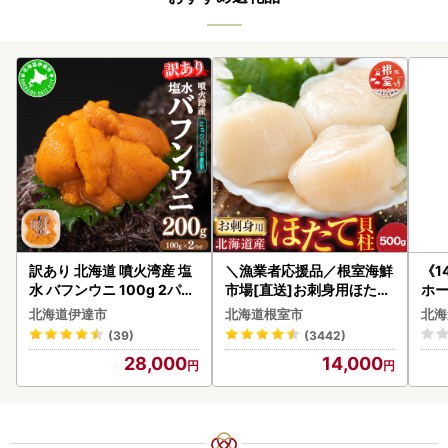
訳あり 北海道 噴火湾産 塩
＼漁業者応援品／根室海鮮
《1
水 バフンウニ 100g 2パッ
市場[直送]お刺身用ほたて
ホ
ク 計200g 《アフター保証
貝柱500g A-28002
( 
北海道伊達市
北海道根室市
北海
付き》うに ウニ 雲丹 海鮮
クラ
(39)
(3442)
海の幸 魚介類 ウニ丼 お寿
贈答
28,000
14,000
司 濃厚 無添加 産地直送 お
御中
取り寄せ 山村水産 送料無
い 
料
ル 
02