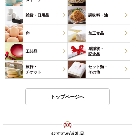
雑貨・
日用品
調味料・
油
卵
加工食品
感謝状・
工芸品
記念品
旅行・
セット類・
チケット
その他
トップページへ
おすすめ返礼品