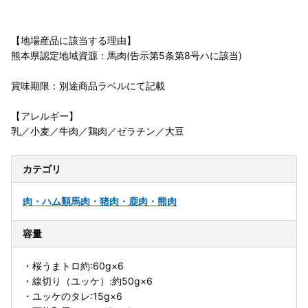
【地場産品に該当する理由】
熊本県認定地域資源：馬肉(告示第5条第8号ハに該当)
賞味期限：別途商品ラベルにて記載
【アレルギー】
乳／小麦／牛肉／鶏肉／ゼラチン／大豆
カテゴリ
肉・ハム類
馬肉・猪肉・鹿肉・熊肉
容量
・桜うまトロ約:60g×6
・線切り（ユッケ）:約50g×6
・ユッケのタレ:15g×6