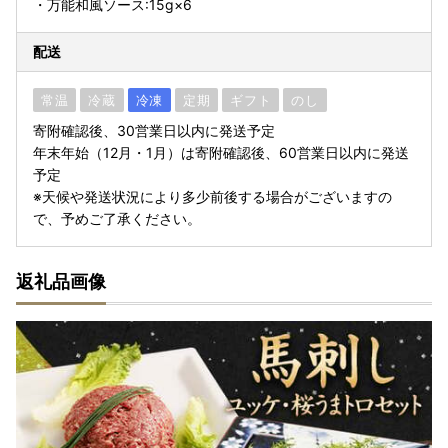
・万能和風ソース:15g×6
配送
常温
冷蔵
冷凍
定期
ギフト
のし
寄附確認後、30営業日以内に発送予定
年末年始（12月・1月）は寄附確認後、60営業日以内に発送
予定
※天候や発送状況により多少前後する場合がございますの
で、予めご了承ください。
返礼品画像