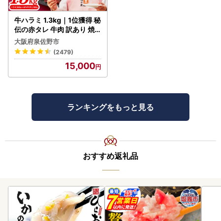
牛ハラミ 1.3kg｜1位獲得 秘
伝の赤タレ 牛肉 訳あり 焼
肉 BBQ
大阪府泉佐野市
(2479)
15,000
ランキングをもっと見る
おすすめ返礼品