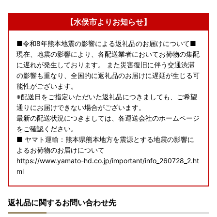
【水俣市よりお知らせ】
■令和8年熊本地震の影響による返礼品のお届けについて■
現在、地震の影響により、各配送業者においてお荷物の集配
に遅れが発生しております。 また災害復旧に伴う交通渋滞
の影響も重なり、全国的に返礼品のお届けに遅延が生じる可
能性がございます。
※配送日をご指定いただいた返礼品につきましても、ご希望
通りにお届けできない場合がございます。
最新の配送状況につきましては、各運送会社のホームページ
をご確認ください。
■ ヤマト運輸：熊本県熊本地方を震源とする地震の影響に
よるお荷物のお届けについて
https://www.yamato-hd.co.jp/important/info_260728_2.ht
ml
■ 佐川急便：令和8年熊本地震に伴う集配への影響について
返礼品に関するお問い合わせ先
https://www2.sagawa-exp.co.jp/information/detail/406/