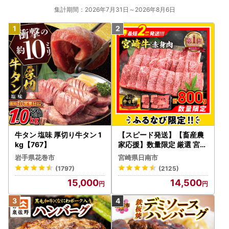
集計期間：2026年7月31日～2026年8月6日
牛タン 塩味 厚切り牛タン 1
【スピード発送】【畜産農
kg【767】
家応援】数量限定 厳選 宮崎
牛 赤身 焼肉 計800g FN-Li
岩手県花巻市
宮崎県日南市
mited-PR_BDV5-26-2W
(1797)
(2125)
15,000
14,500