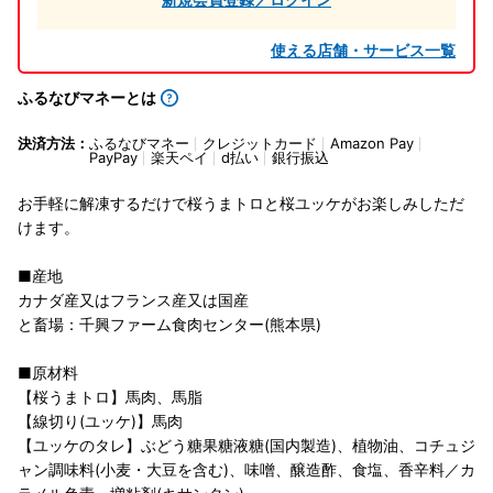
使える店舗・サービス一覧
ふるなびマネーとは
決済方法：
ふるなびマネー
クレジットカード
Amazon Pay
PayPay
楽天ペイ
d払い
銀行振込
お手軽に解凍するだけで桜うまトロと桜ユッケがお楽しみしただ
けます。
■産地
カナダ産又はフランス産又は国産
と畜場：千興ファーム食肉センター(熊本県)
■原材料
【桜うまトロ】馬肉、馬脂
【線切り(ユッケ)】馬肉
【ユッケのタレ】ぶどう糖果糖液糖(国内製造)、植物油、コチュジ
ャン調味料(小麦・大豆を含む)、味噌、醸造酢、食塩、香辛料／カ