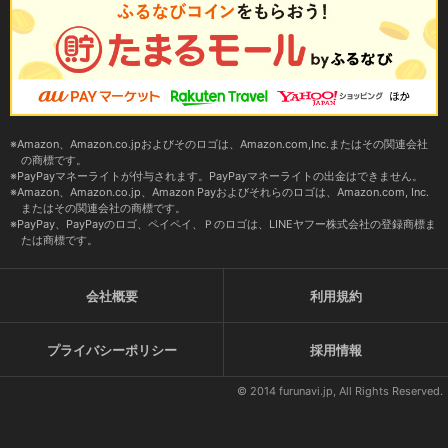
Amazon、Amazon.co.jpおよびそのロゴは、Amazon.com,Inc.またはその関連会社
の商標です。
PayPayマネーライトが付与されます。PayPayマネーライトの出金はできません。
Amazon、Amazon.co.jp、Amazon Payおよびそれらのロゴは、Amazon.com, Inc.
またはその関連会社の商標です。
PayPay、PayPayのロゴ、ペイペイ、Ｐのロゴは、LINEヤフー株式会社の登録商標ま
たは商標です。
会社概要
利用規約
プライバシーポリシー
採用情報
© 2014 furunavi.jp, All Rights Reserved.