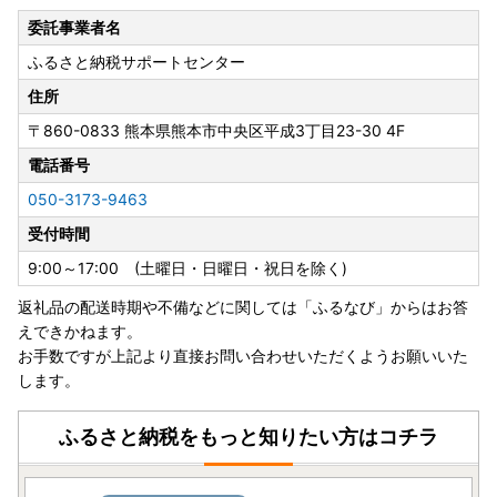
■ 日本郵便（ゆうパック）：熊本県熊本地方を震源とする
委託事業者名
地震の影響について
ふるさと納税サポートセンター
https://www.post.japanpost.jp/newsrelease/pressrelease/
9879629480.html
住所
〒860-0833
熊本県熊本市中央区平成3丁目23-30 4F
寄附者の皆様にはご不便、ご迷惑をおかけし誠に申し訳ござ
いませんが、何卒ご理解賜りますようお願い申し上げます。
電話番号
050-3173-9463
受付時間
9:00～17:00 (土曜日・日曜日・祝日を除く)
返礼品の配送時期や不備などに関しては「ふるなび」からはお答
えできかねます。
お手数ですが上記より直接お問い合わせいただくようお願いいた
します。
ふるさと納税をもっと知りたい方はコチラ