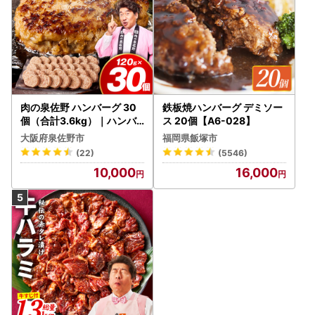
肉の泉佐野 ハンバーグ 30
鉄板焼ハンバーグ デミソー
個（合計3.6kg）｜ハンバ
ス 20個【A6-028】
ーグ 訳あり 黒毛和牛×なに
大阪府泉佐野市
福岡県飯塚市
わポーク
(22)
(5546)
10,000
16,000