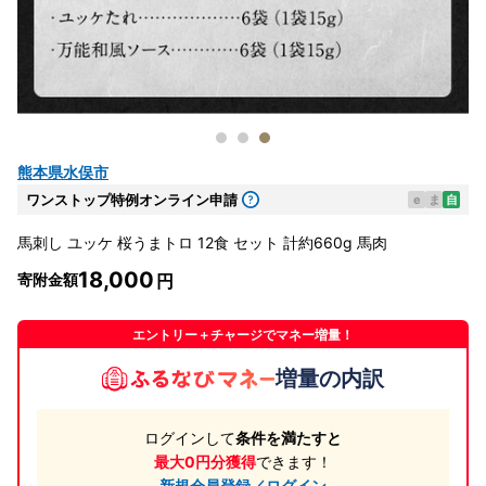
熊本県水俣市
ワンストップ特例オンライン申請
e
ま
自
馬刺し ユッケ 桜うまトロ 12食 セット 計約660g 馬肉
18,000
寄附金額
エントリー＋チャージでマネー増量！
増量の内訳
ログインして
条件を満たすと
最大0円分獲得
できます！
新規会員登録／ログイン