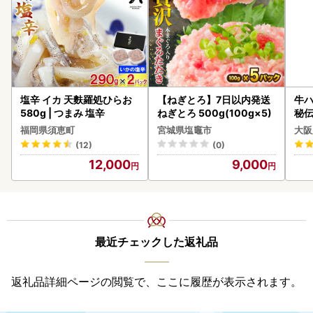
塩辛 イカ 天麩羅処ひらお
【ねぎとろ】7日以内発送
牛ハ
580g | つまみ 塩辛
ねぎとろ 500g(100g×5)
秘伝
焼肉
福岡県須恵町
宮城県塩竈市
大阪
(12)
(0)
12,000
9,000
最近チェックした返礼品
返礼品詳細ページの閲覧で、ここに履歴が表示されます。