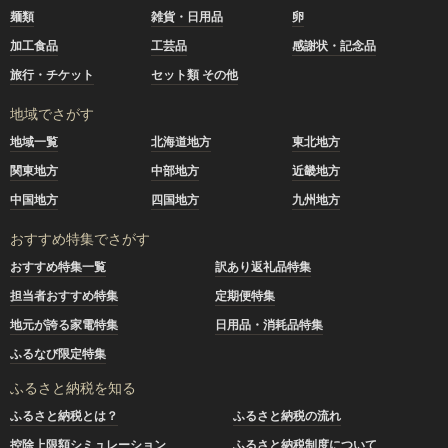
麺類
雑貨・日用品
卵
加工食品
工芸品
感謝状・記念品
旅行・チケット
セット類 その他
地域でさがす
地域一覧
北海道地方
東北地方
関東地方
中部地方
近畿地方
中国地方
四国地方
九州地方
おすすめ特集でさがす
おすすめ特集一覧
訳あり返礼品特集
担当者おすすめ特集
定期便特集
地元が誇る家電特集
日用品・消耗品特集
ふるなび限定特集
ふるさと納税を知る
ふるさと納税とは？
ふるさと納税の流れ
控除上限額シミュレーション
ふるさと納税制度について