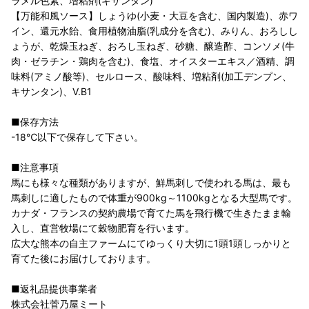
ラメル色素、増粘剤(キサンタン)
【万能和風ソース】しょうゆ(小麦・大豆を含む、国内製造)、赤ワ
イン、還元水飴、食用植物油脂(乳成分を含む)、みりん、おろしし
ょうが、乾燥玉ねぎ、おろし玉ねぎ、砂糖、醸造酢、コンソメ(牛
肉・ゼラチン・鶏肉を含む)、食塩、オイスターエキス／酒精、調
味料(アミノ酸等)、セルロース、酸味料、増粘剤(加工デンプン、
キサンタン)、V.B1
■保存方法
-18℃以下で保存して下さい。
■注意事項
馬にも様々な種類がありますが、鮮馬刺しで使われる馬は、最も
馬刺しに適したもので体重が900kg～1100kgとなる大型馬です。
カナダ・フランスの契約農場で育てた馬を飛行機で生きたまま輸
入し、直営牧場にて穀物肥育を行います。
広大な熊本の自主ファームにてゆっくり大切に1頭1頭しっかりと
育てた後にお届けしております。
■返礼品提供事業者
株式会社菅乃屋ミート