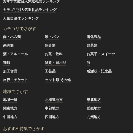
おすすめ総合人気返礼品ランキング
カテゴリ別人気返礼品ランキング
人気自治体ランキング
カテゴリでさがす
肉・ハム類
米・パン
電化製品
果実類
魚介類
野菜類
酒・アルコール
お茶・飲料
お菓子・スイーツ
麺類
雑貨・日用品
卵
加工食品
工芸品
感謝状・記念品
旅行・チケット
セット類 その他
地域でさがす
地域一覧
北海道地方
東北地方
関東地方
中部地方
近畿地方
中国地方
四国地方
九州地方
おすすめ特集でさがす