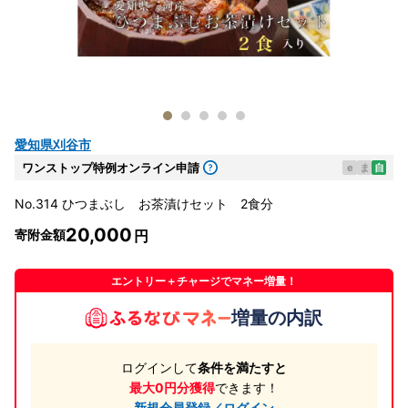
愛知県刈谷市
ワンストップ特例オンライン申請
e
ま
自
No.314 ひつまぶし お茶漬けセット 2食分
20,000
寄附金額
エントリー＋チャージでマネー増量！
増量の内訳
ログインして
条件を満たすと
最大0円分獲得
できます！
新規会員登録／ログイン