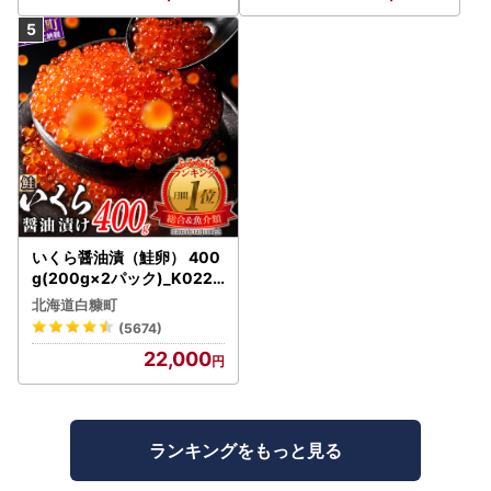
いくら醤油漬（鮭卵） 400
g(200g×2パック)_K022-
1676
北海道白糠町
(5674)
22,000
ランキングをもっと見る