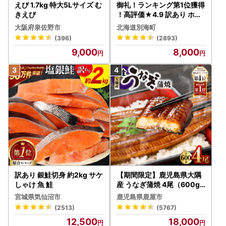
えび 1.7kg 特大5Lサイズ む
御礼！ランキング第1位獲得
きえび
！高評価★4.9 訳あり ホタ
テ 400g（ほたて 帆立 貝柱
大阪府泉佐野市
北海道別海町
冷凍 ）
(396)
(2893)
9,000
8,000
訳あり 銀鮭切身 約2kg サケ
【期間限定】鹿児島県大隅
しゃけ 魚 鮭
産 うなぎ蒲焼 4尾（600g
） KN007-004-04-cp18
宮城県気仙沼市
鹿児島県鹿屋市
うなぎ 鰻 魚 惣菜 総菜
(2513)
(5767)
12,500
18,000