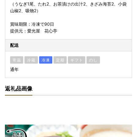
（うなぎ1尾、たれ2、お茶漬けの出汁2、きざみ海苔2、小袋
山椒2、吸物2）
賞味期限：冷凍で90日
提供元：愛光屋 花心亭
配送
常温
冷蔵
冷凍
定期
ギフト
のし
通年
返礼品画像