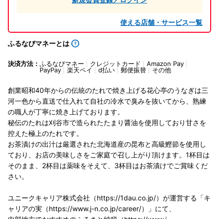
使える店舗・サービス一覧
ふるなびマネーとは
決済方法：
ふるなびマネー
クレジットカード
Amazon Pay
PayPay
楽天ペイ
d払い
郵便振替
その他
創業昭和40年からの伝統のたれで焼き上げる花心亭のうなぎは三
河一色から直送で仕入れて自社の冷水で臭みを抜いてから、熟練
の職人が丁寧に焼き上げております。
秘伝のたれは刈谷市で造られたたまり醤油を使用しており甘さを
控えた極上のたれです。
お茶漬けの出汁は厳選された北海道産の昆布と高級鰹節を使用し
ており、お店の美味しさをご家庭で召し上がり頂けます。1杯目は
そのまま、2杯目は薬味をそえて、3杯目はお茶漬けでご賞味くだ
さい。
ユニークキャリア株式会社（https://1dau.co.jp/）が運営する「キ
ャリアの実（https://www.j-n.co.jp/career/）」にて、