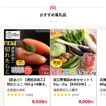
おすすめ返礼品
《訳あり》【虎杖浜加工】
近江野菜詰め合せセット 1.
北海
切れたらこ 100ｇ×8個 80
5㎏～2㎏ 【K002W】 野
80
0g AK081
菜 旬 新鮮
クラ
北海道白老町
滋賀県近江八幡市
北海
くら
(132)
(117)
道産
9,500
9,000
23