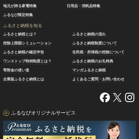
地元が誇る家電特集
日用品・消耗品特集
ふるなび限定特集
ふるさと納税を知る
ふるさと納税とは？
ふるさと納税の流れ
控除上限額シミュレーション
ふるさと納税制度について
ふるさと納税の確定申告
住民税・所得税の控除について
ワンストップ特例制度とは？
ふるさと納税のお礼特典
寄附金の使い道
マンガふるさと納税
企業版ふるさと納税とは
よくあるご質問・お問い合わせ
ふるなびオリジナルサービス