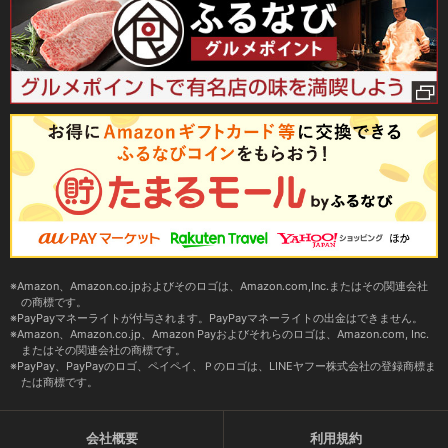
Amazon、Amazon.co.jpおよびそのロゴは、Amazon.com,Inc.またはその関連会社
の商標です。
PayPayマネーライトが付与されます。PayPayマネーライトの出金はできません。
Amazon、Amazon.co.jp、Amazon Payおよびそれらのロゴは、Amazon.com, Inc.
またはその関連会社の商標です。
PayPay、PayPayのロゴ、ペイペイ、Ｐのロゴは、LINEヤフー株式会社の登録商標ま
たは商標です。
会社概要
利用規約