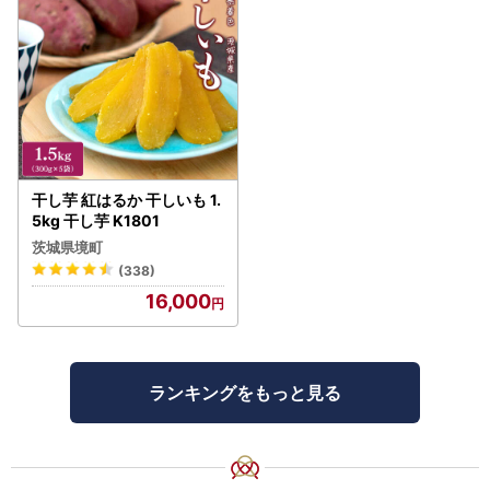
干し芋 紅はるか 干しいも 1.
5kg 干し芋 K1801
茨城県境町
(338)
16,000
ランキングをもっと見る