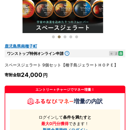
鹿児島県南種子町
ワンストップ特例オンライン申請
e
ま
自
スペースジェラート 9個セット【種子島ジェラートＨＯＰＥ】
24,000
寄附金額
エントリー＋チャージでマネー増量！
増量の内訳
ログインして
条件を満たすと
最大0円分獲得
できます！
新規会員登録／ログイン