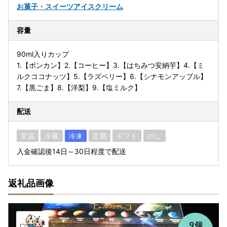
お菓子・スイーツ
アイスクリーム
容量
90ml入りカップ
1.【ポンカン】2.【コーヒー】3.【はちみつ安納芋】4.【ミ
ルクココナッツ】5.【ラズベリー】6.【シナモンアップル】
7.【黒ごま】8.【洋梨】9.【塩ミルク】
配送
常温
冷蔵
冷凍
定期
ギフト
のし
入金確認後14日～30日程度で配送
返礼品画像