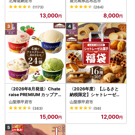
北海道網走市
鹿児島県志布志市
1.8kg(900g×2袋) p8-142
(1173)
(264)
-2w
13,000
8,000
〈2026年8月発送〉Chate
〈2026年度〉【ふるさと
raise PREMIUM カップア
納税限定】シャトレーゼ人
イス 詰合せ 4種 24個 アイ
気お菓子勢ぞろい!! お菓子
山梨県甲府市
山梨県甲府市
ス
福箱 シャトレーゼ
(383)
(56)
15,000
12,000