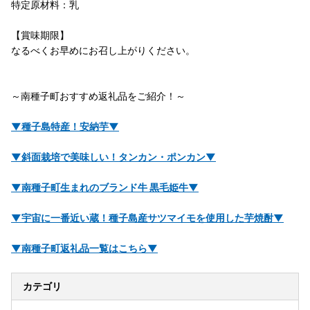
特定原材料：乳
【賞味期限】
なるべくお早めにお召し上がりください。
～南種子町おすすめ返礼品をご紹介！～
▼種子島特産！安納芋▼
▼斜面栽培で美味しい！タンカン・ポンカン▼
▼南種子町生まれのブランド牛 黒毛姫牛▼
▼宇宙に一番近い蔵！種子島産サツマイモを使用した芋焼酎▼
▼南種子町返礼品一覧はこちら▼
カテゴリ