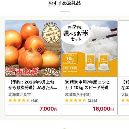
おすすめ返礼品
【予約：2026年9月上旬
米 精米 令和7年産 コシヒ
【1
から順次発送】JAきたみ
カリ 10kg スピード発送
なエ
らい産 玉ねぎ Lサイズ 10k
北海道北見市
茨城県八千代町
大阪
g ( タマネギ たまねぎ 野菜
(69)
(336)
)【210-0003-2026】
7,000
16,000