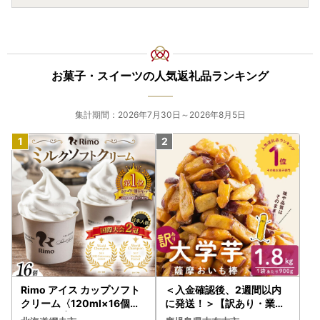
お菓子・スイーツの人気返礼品ランキング
集計期間：2026年7月30日～2026年8月5日
Rimo アイス カップソフト
＜入金確認後、2週間以内
クリーム〈120ml×16個〉
に発送！＞【訳あり・業務
ABA002 | アイス
用】薩摩おいも棒セット 計