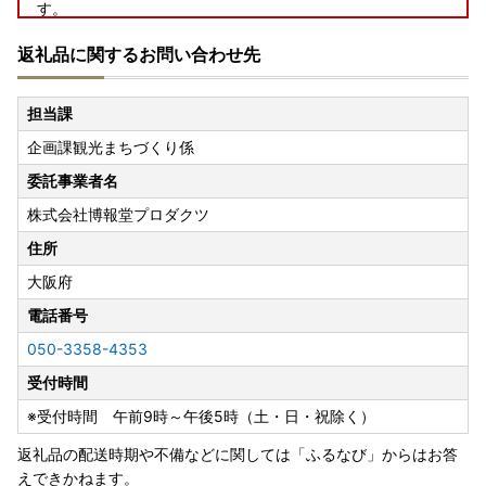
す。
保管期間を過ぎ、宅配業者からの返送されてまいりました
返礼品に関するお問い合わせ先
お荷物につきましては、
再発送いたしかねます
ので期間内に必ずお受け取りくださ
いますようお願いいたします。
担当課
企画課観光まちづくり係
委託事業者名
株式会社博報堂プロダクツ
住所
大阪府
電話番号
050-3358-4353
受付時間
※受付時間 午前9時～午後5時（土・日・祝除く）
返礼品の配送時期や不備などに関しては「ふるなび」からはお答
えできかねます。