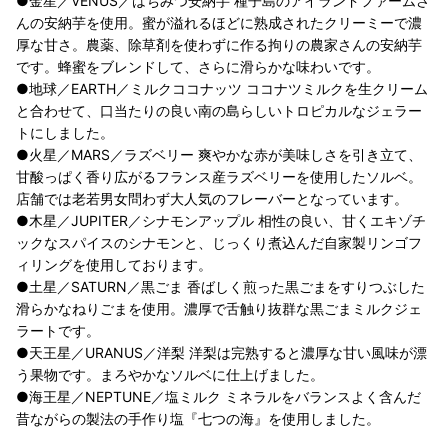
●金星／VENUS／はちみつ安納芋 種子島のアイランドファームさ
んの安納芋を使用。蜜が溢れるほどに熟成されたクリーミーで濃
厚な甘さ。農薬、除草剤を使わずに作る拘りの農家さんの安納芋
です。蜂蜜をブレンドして、さらに滑らかな味わいです。
●地球／EARTH／ミルクココナッツ ココナツミルクを生クリーム
と合わせて、口当たりの良い南の島らしいトロピカルなジェラー
トにしました。
●火星／MARS／ラズベリー 爽やかな赤が美味しさを引き立て、
甘酸っぱく香り広がるフランス産ラズベリーを使用したソルベ。
店舗では老若男女問わず大人気のフレーバーとなっています。
●木星／JUPITER／シナモンアップル 相性の良い、甘くエキゾチ
ックなスパイスのシナモンと、じっくり煮込んだ自家製リンゴフ
ィリングを使用しております。
●土星／SATURN／黒ごま 香ばしく煎った黒ごまをすりつぶした
滑らかなねりごまを使用。濃厚で舌触り抜群な黒ごまミルクジェ
ラートです。
●天王星／URANUS／洋梨 洋梨は完熟すると濃厚な甘い風味が漂
う果物です。まろやかなソルベに仕上げました。
●海王星／NEPTUNE／塩ミルク ミネラルをバランスよく含んだ
昔ながらの製法の手作り塩『七つの海』を使用しました。