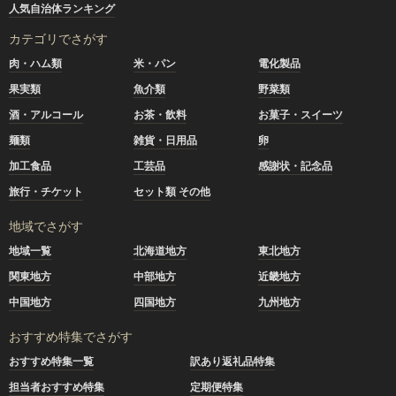
人気自治体ランキング
カテゴリでさがす
肉・ハム類
米・パン
電化製品
果実類
魚介類
野菜類
酒・アルコール
お茶・飲料
お菓子・スイーツ
麺類
雑貨・日用品
卵
加工食品
工芸品
感謝状・記念品
旅行・チケット
セット類 その他
地域でさがす
地域一覧
北海道地方
東北地方
関東地方
中部地方
近畿地方
中国地方
四国地方
九州地方
おすすめ特集でさがす
おすすめ特集一覧
訳あり返礼品特集
担当者おすすめ特集
定期便特集