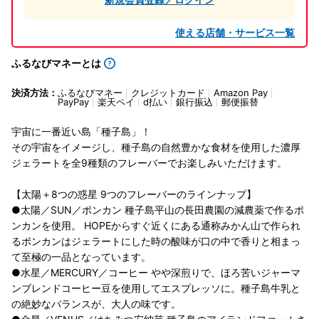
使える店舗・サービス一覧
ふるなびマネーとは
決済方法：
ふるなびマネー
クレジットカード
Amazon Pay
PayPay
楽天ペイ
d払い
銀行振込
郵便振替
宇宙に一番近い島「種子島」！
その宇宙をイメージし、種子島の自然豊かな食材を使用した濃厚
ジェラートを全9種類のフレーバーでお楽しみいただけます。
【太陽＋8つの惑星 9つのフレーバーのラインナップ】
●太陽／SUN／ポンカン 種子島平山の長田農園の減農薬で作るポ
ンカンを使用。 HOPEからすぐ近くにある通称みかん山で作られ
るポンカンはジェラートにした時の酸味が口の中で香りと相まっ
て至極の一品となっています。
●水星／MERCURY／コーヒー やや深煎りで、ほろ苦いジャーマ
ンブレンドコーヒー豆を使用してエスプレッソに。種子島牛乳と
の絶妙なバランスが、大人の味です。