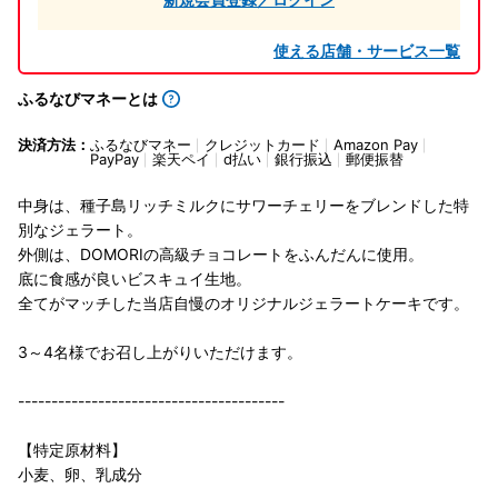
使える店舗・サービス一覧
ふるなびマネーとは
決済方法：
ふるなびマネー
クレジットカード
Amazon Pay
PayPay
楽天ペイ
d払い
銀行振込
郵便振替
中身は、種子島リッチミルクにサワーチェリーをブレンドした特
別なジェラート。
外側は、DOMORIの高級チョコレートをふんだんに使用。
底に食感が良いビスキュイ生地。
全てがマッチした当店自慢のオリジナルジェラートケーキです。
3～4名様でお召し上がりいただけます。
----------------------------------------
【特定原材料】
小麦、卵、乳成分