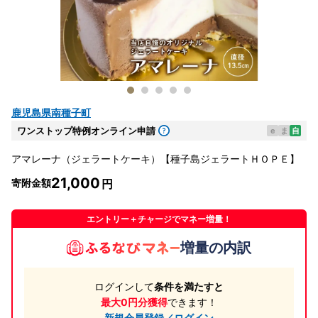
鹿児島県南種子町
ワンストップ特例オンライン申請
e
ま
自
アマレーナ（ジェラートケーキ）【種子島ジェラートＨＯＰＥ】
21,000
寄附金額
エントリー＋チャージでマネー増量！
増量の内訳
ログインして
条件を満たすと
最大0円分獲得
できます！
新規会員登録／ログイン