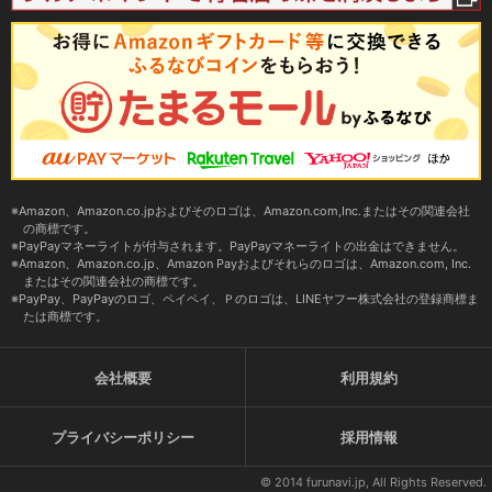
Amazon、Amazon.co.jpおよびそのロゴは、Amazon.com,Inc.またはその関連会社
の商標です。
PayPayマネーライトが付与されます。PayPayマネーライトの出金はできません。
Amazon、Amazon.co.jp、Amazon Payおよびそれらのロゴは、Amazon.com, Inc.
またはその関連会社の商標です。
PayPay、PayPayのロゴ、ペイペイ、Ｐのロゴは、LINEヤフー株式会社の登録商標ま
たは商標です。
会社概要
利用規約
プライバシーポリシー
採用情報
© 2014 furunavi.jp, All Rights Reserved.