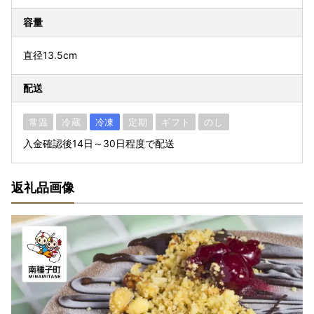
容量
直径13.5cm
配送
常温
冷蔵
冷凍
定期
ギフト
のし
入金確認後14日～30日程度で配送
返礼品画像