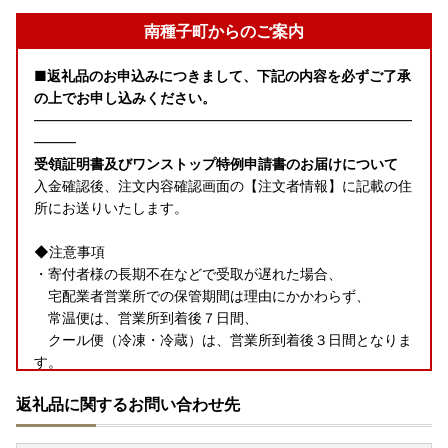
南種子町からのご案内
■返礼品のお申込みにつきまして、下記の内容を必ずご了承
の上でお申し込みください。
―――――――――――――――――――――――――――
―――
受領証明書及びワンストップ特例申請書のお届けについて
入金確認後、注文内容確認画面の【注文者情報】に記載の住
所にお送りいたします。
◆注意事項
・寄付者様の長期不在などで受取が遅れた場合、
宅配業者営業所での保管期間は理由にかかわらず、
常温便は、営業所到着後７日間、
クール便（冷凍・冷蔵）は、営業所到着後３日間となりま
す。
保管期間を過ぎ、宅配業者からの返送されてまいりました
返礼品に関するお問い合わせ先
お荷物につきましては、
再発送いたしかねます
ので期間内に必ずお受け取りくださ