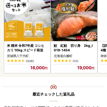
米 精米 令和7年産 コシヒ
鮭 紅鮭 切り身 2kg_I
【訳
カリ 10kg スピード発送
019-1454
4種
茨城県八千代町
北海道白糠町
神奈
(336)
(12)
16,000
19,000
最近チェックした返礼品