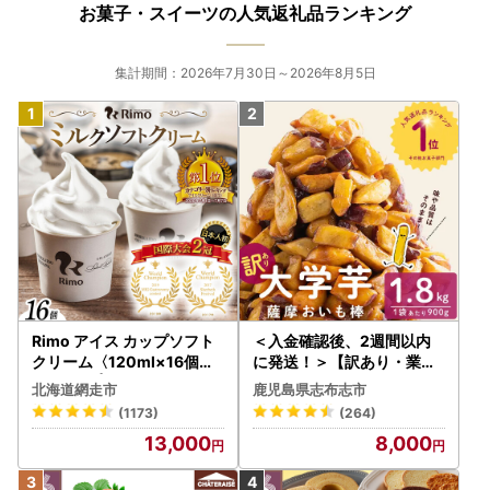
お菓子・スイーツの人気返礼品ランキング
集計期間：2026年7月30日～2026年8月5日
Rimo アイス カップソフト
＜入金確認後、2週間以内
クリーム〈120ml×16個〉
に発送！＞【訳あり・業務
ABA002 | アイス
用】薩摩おいも棒セット 計
北海道網走市
鹿児島県志布志市
1.8kg(900g×2袋) p8-142
(1173)
(264)
-2w
13,000
8,000