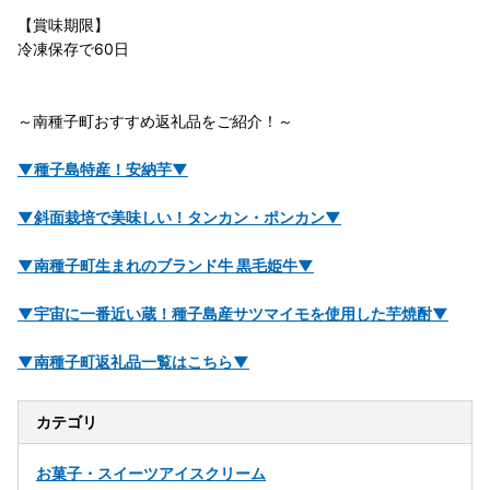
【賞味期限】
冷凍保存で60日
～南種子町おすすめ返礼品をご紹介！～
▼種子島特産！安納芋▼
▼斜面栽培で美味しい！タンカン・ポンカン▼
▼南種子町生まれのブランド牛 黒毛姫牛▼
▼宇宙に一番近い蔵！種子島産サツマイモを使用した芋焼酎▼
▼南種子町返礼品一覧はこちら▼
カテゴリ
お菓子・スイーツ
アイスクリーム