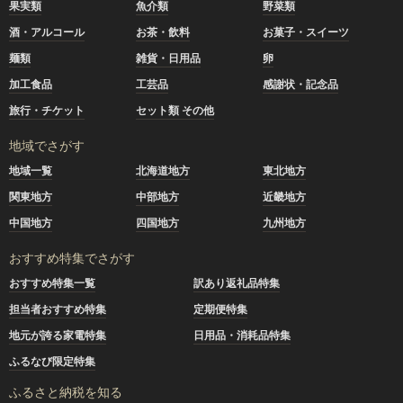
果実類
魚介類
野菜類
酒・アルコール
お茶・飲料
お菓子・スイーツ
麺類
雑貨・日用品
卵
加工食品
工芸品
感謝状・記念品
旅行・チケット
セット類 その他
地域でさがす
地域一覧
北海道地方
東北地方
関東地方
中部地方
近畿地方
中国地方
四国地方
九州地方
おすすめ特集でさがす
おすすめ特集一覧
訳あり返礼品特集
担当者おすすめ特集
定期便特集
地元が誇る家電特集
日用品・消耗品特集
ふるなび限定特集
ふるさと納税を知る