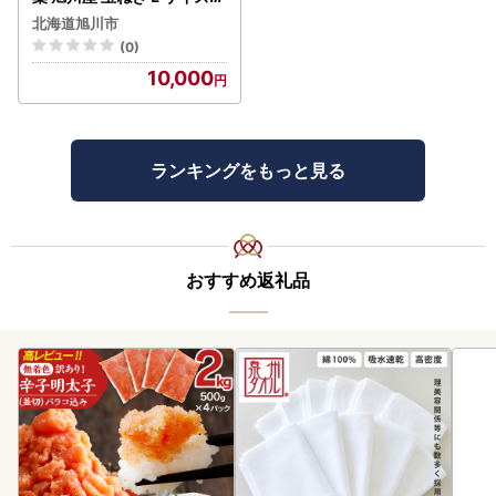
0kg(2026年9月発送開始
北海道旭川市
予定)_ | 玉ねぎ 05935
(0)
10,000
ランキングをもっと見る
おすすめ返礼品