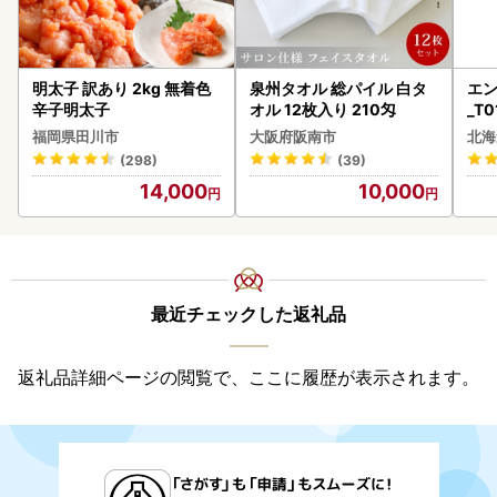
明太子 訳あり 2kg 無着色
泉州タオル 総パイル 白タ
エン
辛子明太子
オル 12枚入り 210匁
_T0
福岡県田川市
大阪府阪南市
北海
(298)
(39)
14,000
10,000
最近チェックした返礼品
返礼品詳細ページの閲覧で、ここに履歴が表示されます。