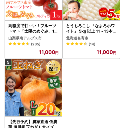
高糖度で甘～い！フルーツ
とうもろこし 「なよろホワ
トマト「太陽のめぐみ」1k
イト」 5kg 以上 11～13本
g ALPBI001 | 高糖度 おす
名寄 とうもろこし
山梨県南アルプス市
北海道名寄市
すめ 産地直送 新鮮 フレッ
(235)
(14)
シュ 高栄養素 南アルプス市
11,000
11,000
山梨 |
【先行予約】農家直送 低農
薬 旭川産 玉ねぎＬサイズ2