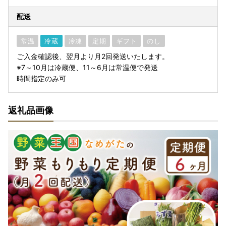
配送
常温
冷蔵
冷凍
定期
ギフト
のし
ご入金確認後、翌月より月2回発送いたします。
※7～10月は冷蔵便、11～6月は常温便で発送
時間指定のみ可
返礼品画像