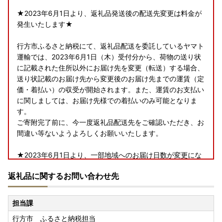
★2023年6月1日より、返礼品発送後の配送先変更は料金が
発生いたします★
行方市ふるさと納税にて、返礼品配送を委託しているヤマト
運輸では、2023年6月1日（木）受付分から、荷物の送り状
に記載された住所以外にお届け先を変更（転送）する場合、
送り状記載のお届け先から変更後のお届け先までの運賃（定
価・着払い）の収受が開始されます。また、運賃のお支払い
に関しましては、お届け先様での着払いのみ可能となりま
す。
ご寄附完了前に、今一度返礼品配送先をご確認いただき、お
間違い等ないようよろしくお願いいたします。
★2023年6月1日より、一部地域へのお届け日数が変更にな
ります★
返礼品に関するお問い合わせ先
行方市ふるさと納税にて、返礼品配送を委託しているヤマト
運輸では、2023年6月1日（木）受付分から、下記の地域へ
担当課
のお届け日数および時間指定帯が変更となります。
行方市 ふるさと納税担当
賞味期限が短い一部返礼品（クール便配送）につきまして