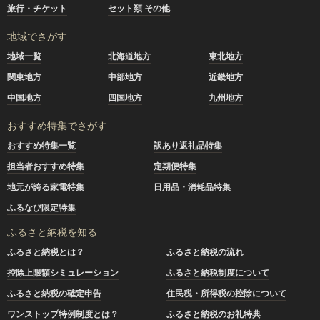
旅行・チケット
セット類 その他
地域でさがす
地域一覧
北海道地方
東北地方
関東地方
中部地方
近畿地方
中国地方
四国地方
九州地方
おすすめ特集でさがす
おすすめ特集一覧
訳あり返礼品特集
担当者おすすめ特集
定期便特集
地元が誇る家電特集
日用品・消耗品特集
ふるなび限定特集
ふるさと納税を知る
ふるさと納税とは？
ふるさと納税の流れ
控除上限額シミュレーション
ふるさと納税制度について
ふるさと納税の確定申告
住民税・所得税の控除について
ワンストップ特例制度とは？
ふるさと納税のお礼特典