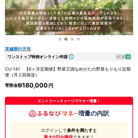
茨城県行方市
ワンストップ特例オンライン申請
e
ま
自
CU-141 【6ヶ月定期便】野菜王国なめがたの野菜もりもり定期
便（月２回発送）
180,000
寄附金額
エントリー＋チャージでマネー増量！
増量の内訳
ログインして
条件を満たすと
最大0円分獲得
できます！