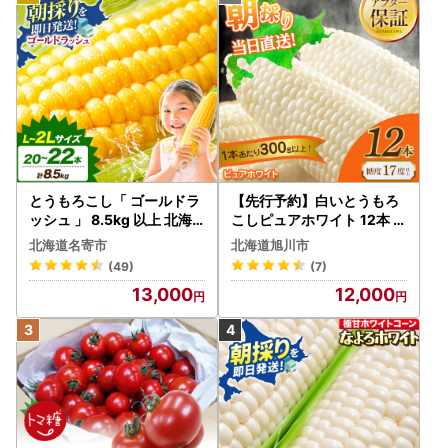
とうもろこし「 ゴールドラ
【先行予約】白いとうもろ
ッシュ 」 8.5kg 以上 北海
こしピュアホワイト 12本 3.
道 名寄 スイートコーン
6kg（2026年8月下旬から
北海道名寄市
北海道旭川市
発送開始） とうもろこし
(49)
(7)
13,000
12,000