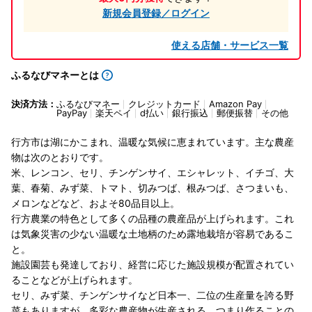
新規会員登録／ログイン
使える店舗・サービス一覧
ふるなびマネーとは
決済方法：
ふるなびマネー
クレジットカード
Amazon Pay
PayPay
楽天ペイ
d払い
銀行振込
郵便振替
その他
行方市は湖にかこまれ、温暖な気候に恵まれています。主な農産
物は次のとおりです。
米、レンコン、セリ、チンゲンサイ、エシャレット、イチゴ、大
葉、春菊、みず菜、トマト、切みつば、根みつば、さつまいも、
メロンなどなど、およそ80品目以上。
行方農業の特色として多くの品種の農産品が上げられます。これ
は気象災害の少ない温暖な土地柄のため露地栽培が容易であるこ
と。
施設園芸も発達しており、経営に応じた施設規模が配置されてい
ることなどが上げられます。
セリ、みず菜、チンゲンサイなど日本一、二位の生産量を誇る野
菜もありますが、多彩な農産物が生産される、つまり作ることの