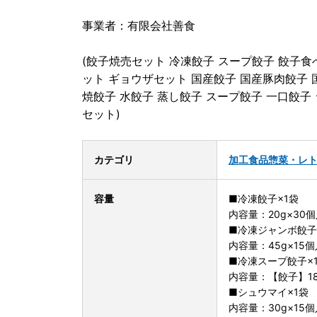
事業者：有限会社善食
(餃子焼売セット 冷凍餃子 スープ餃子 餃子食
ット ギョウザセット 国産餃子 国産豚肉餃子 
焼餃子 水餃子 蒸し餃子 スープ餃子 一口餃子
セット)
カテゴリ
加工食品
惣菜・レ
容量
■冷凍餃子×1袋
内容量：20g×30
■冷凍ジャンボ餃子
内容量：45g×15個
■冷凍スープ餃子×
内容量：【餃子】18
■シュウマイ×1袋
内容量：30g×15個