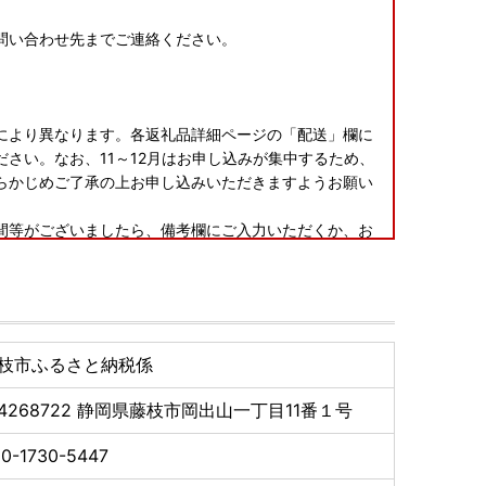
問い合わせ先までご連絡ください。
により異なります。各返礼品詳細ページの「配送」欄に
さい。なお、11～12月はお申し込みが集中するため、
らかじめご了承の上お申し込みいただきますようお願い
間等がございましたら、備考欄にご入力いただくか、お
け時期の指定等のご要望につきましては対応いたしかね
認いただき、万が一不具合等がございましたら、大変お
枝市ふるさと納税係
いただきますようお願い申し上げます。なお、お受け取
ては対応いたしかねる場合がございますのであらかじめ
4268722
静岡県藤枝市岡出山一丁目11番１号
0-1730-5447