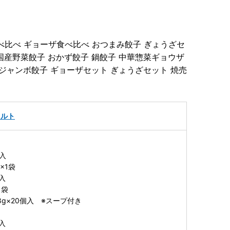
べ比べ ギョーザ食べ比べ おつまみ餃子 ぎょうざセ
国産野菜餃子 おかず餃子 鍋餃子 中華惣菜ギョウザ
 ジャンボ餃子 ギョーザセット ぎょうざセット 焼売
トルト
個入
×1袋
入
1袋
g×20個入 ※スープ付き
入