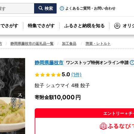
よくあるご質問・お問い合わせ
リでさがす
特集でさがす
ふるさと納税を知る
オリ
方
静岡県藤枝市の返礼品一覧
加工食品
惣菜・レトルト
静岡県藤枝市
ワンストップ特例オンライン申請
5.0
(1件)
餃子 シュウマイ 4種 餃子
10,000
寄附金額
エントリー＋チ