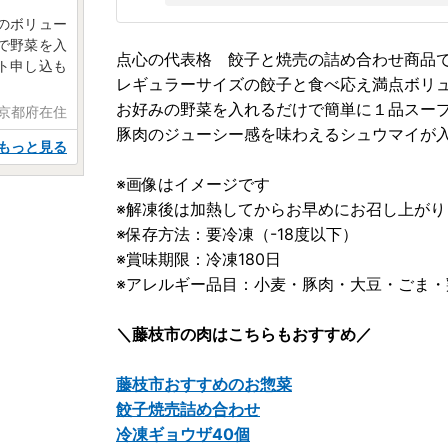
のボリュー
で野菜を入
点心の代表格 餃子と焼売の詰め合わせ商品
ト申し込も
レギュラーサイズの餃子と食べ応え満点ボリ
お好みの野菜を入れるだけで簡単に１品スー
 京都府在住
豚肉のジューシー感を味わえるシュウマイが
もっと見る
※画像はイメージです
※解凍後は加熱してからお早めにお召し上がり
※保存方法：要冷凍（-18度以下）
※賞味期限：冷凍180日
※アレルギー品目：小麦・豚肉・大豆・ごま・
＼藤枝市の肉はこちらもおすすめ／
藤枝市おすすめのお惣菜
餃子焼売詰め合わせ
冷凍ギョウザ40個