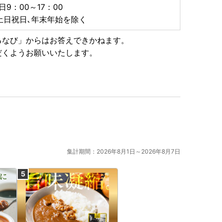
特例申請書などの関係書類は、別に発送しております。
日9：00～17：00
ください。
土日祝日､年末年始を除く
るなび」からはお答えできかねます。
用を開始しました。
だくようお願いいたします。
ンラインでのワンストップ特例申請が可能となります。
申請書を送付いたします。また、藤枝市ホームページの
請可能です。詳しくは藤枝市ホームページをご覧くださ
アプリ＜アイアム＞のダウンロードが必要です。
集計期間：2026年8月1日～2026年8月7日