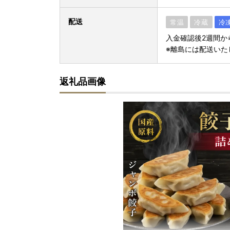
配送
常温
冷蔵
冷
入金確認後2週間か
※離島には配送いた
返礼品画像