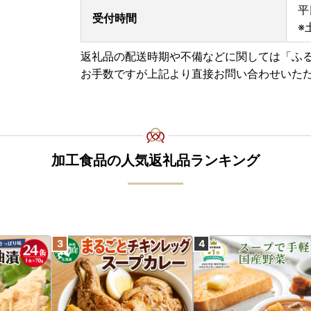
藤枝市では、返礼品と受領証明書やワンストップ
平
受付時間
お届け時期が前後する場合がございますがご了承
※
■藤枝市では令和5年9月から■
返礼品の配送時期や不備などに関しては「ふ
「
ふるさと納税総合窓口ふるまど
」のサービス利
お手数ですが上記より直接お問い合わせいた
マイナンバーカードとスマートフォンがあればオ
寄附受領後にオンライン申請用のQRコード付き
「寄附金税額控除について」からもオンライン申
い。この機会にぜひご活用ください！
※オンライン申請をするためには、公的個人認証
App Storeからダウンロード
加工食品の人気返礼品ランキング
Google Playからダウンロード