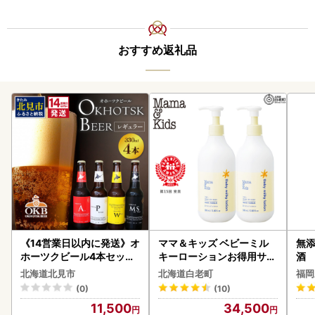
おすすめ返礼品
《14営業日以内に発送》オ
ママ＆キッズ ベビーミル
無添
ホーツクビール4本セット
キーローションお得用サイ
酒
( 飲料 飲み物 お酒 ビール
ズ 380ml 2本セット CH21
北海道北見市
北海道白老町
福岡
クラフトビール 瓶ビール
0
(0)
(10)
贈答 ギフト 贈り物 お中元
11,500
34,500
御中元 お歳暮 御歳暮 お祝