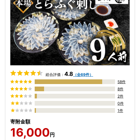
4.8
総合評価：
（全69件）
58件
8件
2件
0件
1件
寄附金額
16,000
円