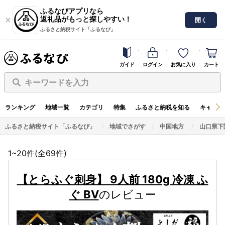
ふるなびアプリなら
返礼品がもっと探しやすい！
開く
ふるさと納税サイト「ふるなび」
ガイド
ログイン
お気に入り
カート
キーワードを入力
ランキング
地域一覧
カテゴリ
特集
ふるさと納税を知る
キャンペ
ふるさと納税サイト「ふるなび」
地域でさがす
中国地方
山口県下
1~20件(全
69
件)
【とらふぐ刺身】 9人前 180g 冷凍 ふ
ぐ BV
のレビュー