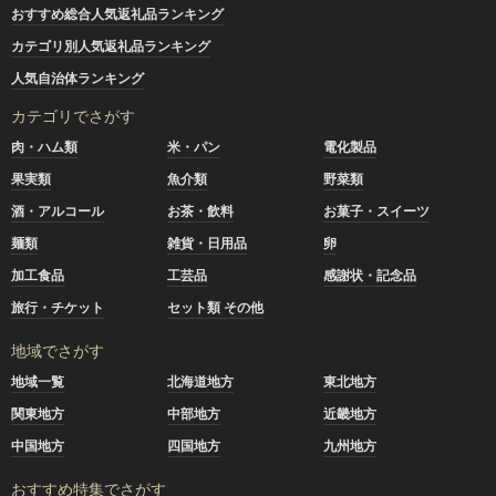
おすすめ総合人気返礼品ランキング
カテゴリ別人気返礼品ランキング
人気自治体ランキング
カテゴリでさがす
肉・ハム類
米・パン
電化製品
果実類
魚介類
野菜類
酒・アルコール
お茶・飲料
お菓子・スイーツ
麺類
雑貨・日用品
卵
加工食品
工芸品
感謝状・記念品
旅行・チケット
セット類 その他
地域でさがす
地域一覧
北海道地方
東北地方
関東地方
中部地方
近畿地方
中国地方
四国地方
九州地方
おすすめ特集でさがす