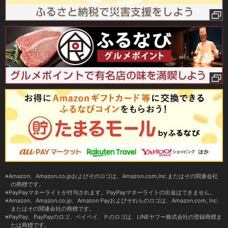
Amazon、Amazon.co.jpおよびそのロゴは、Amazon.com,Inc.またはその関連会社
の商標です。
PayPayマネーライトが付与されます。PayPayマネーライトの出金はできません。
Amazon、Amazon.co.jp、Amazon Payおよびそれらのロゴは、Amazon.com, Inc.
またはその関連会社の商標です。
PayPay、PayPayのロゴ、ペイペイ、Ｐのロゴは、LINEヤフー株式会社の登録商標ま
たは商標です。