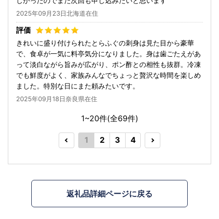
しかったのでまた次回も申し込みたいと思います
2025年09月23日北海道在住
きれいに盛り付けられたとらふぐの刺身は見た目から豪華
で、食卓が一気に料亭気分になりました。身は歯ごたえがあ
って淡白ながら旨みが広がり、ポン酢との相性も抜群。冷凍
でも鮮度がよく、家族みんなでちょっと贅沢な時間を楽しめ
ました。特別な日にまた頼みたいです。
2025年09月18日奈良県在住
1~20件(全
69
件)
1
2
3
4
返礼品詳細ページに戻る