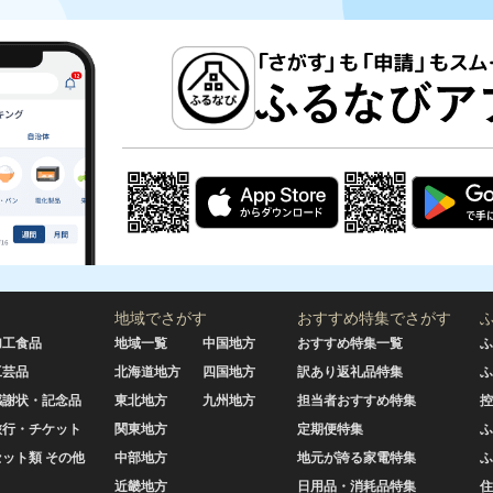
地域でさがす
おすすめ特集でさがす
加工食品
地域一覧
中国地方
おすすめ特集一覧
ふ
工芸品
北海道地方
四国地方
訳あり返礼品特集
ふ
感謝状・記念品
東北地方
九州地方
担当者おすすめ特集
控
旅行・チケット
関東地方
定期便特集
ふ
セット類 その他
中部地方
地元が誇る家電特集
ふ
近畿地方
日用品・消耗品特集
住