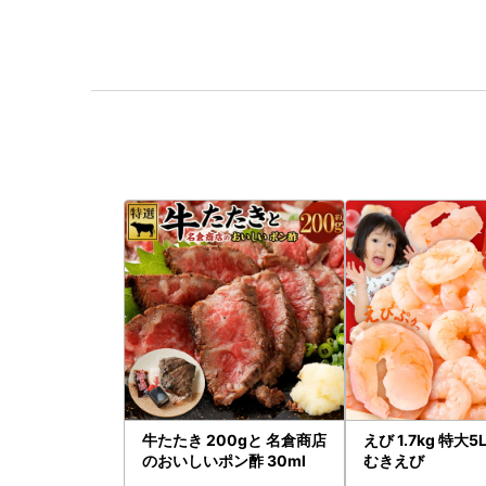
牛たたき 200gと 名倉商店
えび 1.7kg 特大
のおいしいポン酢 30ml
むきえび