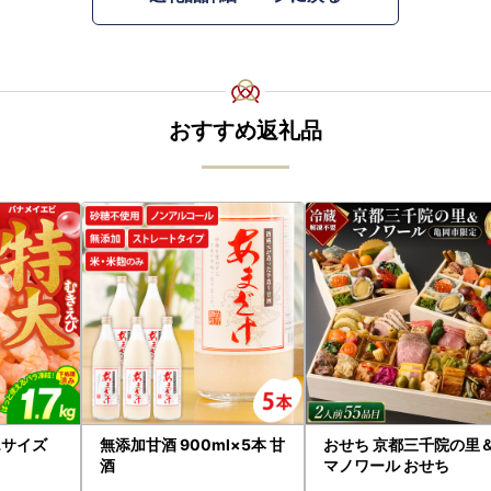
おすすめ返礼品
5Lサイズ
無添加甘酒 900ml×5本 甘
おせち 京都三千院の里
酒
マノワール おせち