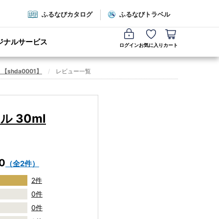
ふるなびカタログ
ふるなびトラベル
ジナルサービス
ログイン
お気に入り
カート
shda0001】
レビュー一覧
 30ml
.0
（全2件）
2件
0件
0件