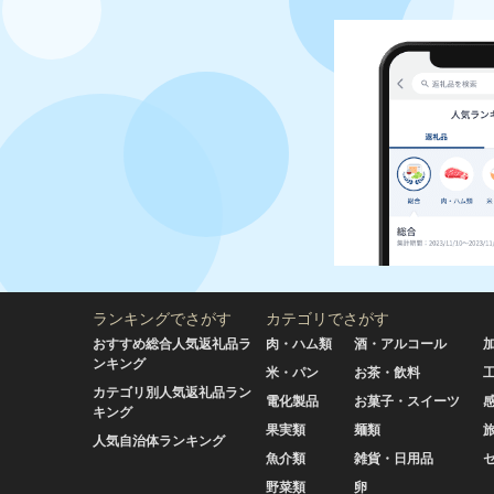
ランキングでさがす
カテゴリでさがす
おすすめ総合人気返礼品ラ
肉・ハム類
酒・アルコール
ンキング
米・パン
お茶・飲料
カテゴリ別人気返礼品ラン
電化製品
お菓子・スイーツ
キング
果実類
麺類
人気自治体ランキング
魚介類
雑貨・日用品
野菜類
卵