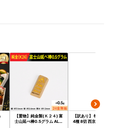
＆
【置物】純金製(Ｋ２４) 富
【訳あり】 特大 西京漬け
士山延べ棒0.5グラム ALP
4種 8切 西京漬け
BK181