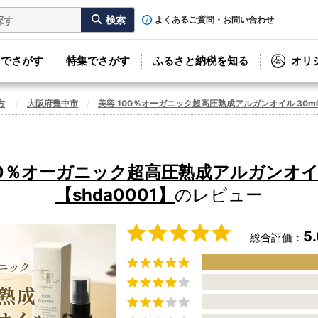
よくあるご質問・お問い合わせ
リでさがす
特集でさがす
ふるさと納税を知る
オリ
方
大阪府豊中市
美容 100％オーガニック超高圧熟成アルガンオイル 30ml 【
00％オーガニック超高圧熟成アルガンオイル
【shda0001】
のレビュー
5
総合評価：