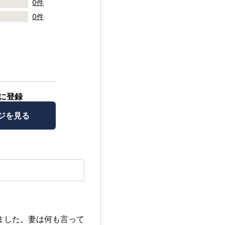
0件
0件
に登録
ジを見る
ました。妻は何も言って