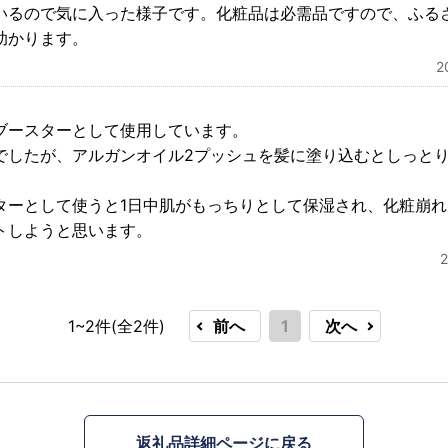
いるので気に入った様子です。化粧品は必需品ですので、ふる
助かります。
2
ブースターとして使用しています。
でしたが、アルガンオイル2プッシュを髪に塗り込むとしっと
ターとして使うと1日中肌がもっちりとして保湿され、化粧崩
トしようと思います。
1~2件(全
2
件)
前へ
1
次へ
返礼品詳細ページに戻る