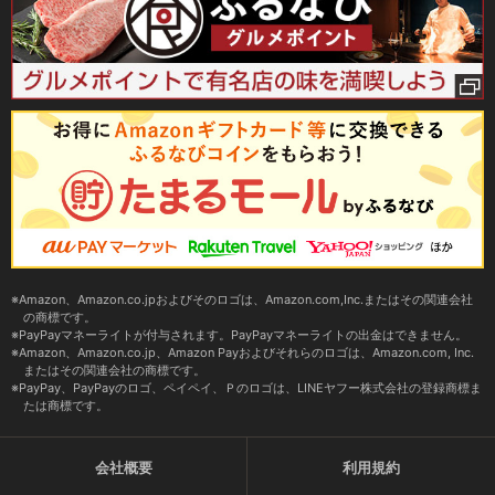
Amazon、Amazon.co.jpおよびそのロゴは、Amazon.com,Inc.またはその関連会社
の商標です。
PayPayマネーライトが付与されます。PayPayマネーライトの出金はできません。
Amazon、Amazon.co.jp、Amazon Payおよびそれらのロゴは、Amazon.com, Inc.
またはその関連会社の商標です。
PayPay、PayPayのロゴ、ペイペイ、Ｐのロゴは、LINEヤフー株式会社の登録商標ま
たは商標です。
会社概要
利用規約