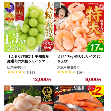
【ふるなび限定】甲州市産
えび 1.7kg 特大5Lサイズ む
厳選旬の大粒シャインマス
きえび
カット 約1.3kg 2～3房【2
山梨県甲州市
大阪府泉佐野市
026年発送】（MG）B12-
(1369)
(391)
472 FN-Limited-VO シャ
13,000
9,000
インマスカット フルーツ