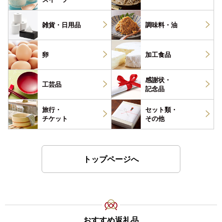
雑貨・
日用品
調味料・
油
卵
加工食品
感謝状・
工芸品
記念品
旅行・
セット類・
チケット
その他
トップページへ
おすすめ返礼品