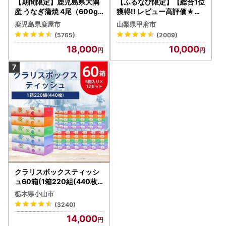
【期間限定】鹿児島県大隅
【ふるなび限定】【総合1位
産 うなぎ蒲焼 4尾（600g
獲得!! レビュー高評価★】
） KN007-004-04-cp18
〈2026年度配送分〉山梨
鹿児島県鹿屋市
山梨県甲府市
うなぎ 鰻 魚 惣菜 総菜
県産 シャインマスカット 2
(5765)
(2009)
～3房（1.0kg以上）シャイ
18,000
10,000
ン フルーツ FN-Limited-S
P
クラリスボックスティッシ
ュ60箱(1箱220組(440枚))
(5個入り×12セット)【配送
栃木県小山市
不可地域：離島・沖縄県】
(3240)
【1256759】
14,000