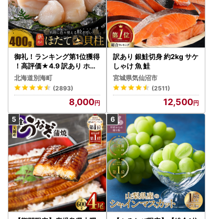
御礼！ランキング第1位獲得
訳あり 銀鮭切身 約2kg サケ
！高評価★4.9 訳あり ホタ
しゃけ 魚 鮭
テ 400g（ほたて 帆立 貝柱
北海道別海町
宮城県気仙沼市
冷凍 ）
(2893)
(2511)
8,000
12,500