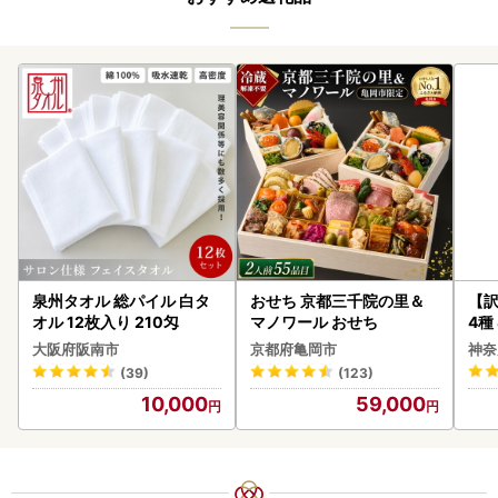
泉州タオル 総パイル 白タ
おせち 京都三千院の里＆
【訳
オル 12枚入り 210匁
マノワール おせち
4種
大阪府阪南市
京都府亀岡市
神奈
(39)
(123)
10,000
59,000