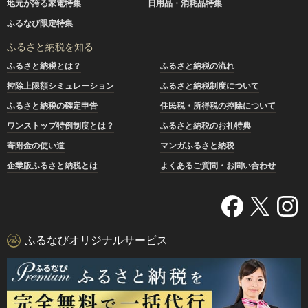
地元が誇る家電特集
日用品・消耗品特集
ふるなび限定特集
ふるさと納税を知る
ふるさと納税とは？
ふるさと納税の流れ
控除上限額シミュレーション
ふるさと納税制度について
ふるさと納税の確定申告
住民税・所得税の控除について
ワンストップ特例制度とは？
ふるさと納税のお礼特典
寄附金の使い道
マンガふるさと納税
企業版ふるさと納税とは
よくあるご質問・お問い合わせ
ふるなびオリジナルサービス