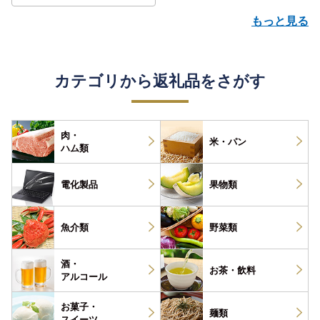
もっと見る
カテゴリから返礼品をさがす
肉・
米・パン
ハム類
電化製品
果物類
魚介類
野菜類
酒・
お茶・
飲料
アルコール
お菓子・
麺類
スイーツ