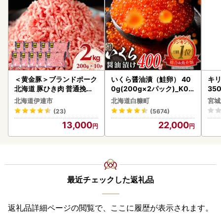
＜黄金豚＞ブランドポーク
いくら醤油漬（鮭卵） 40
キリ
北海道 豚ひき肉 普通挽き
0g(200g×2パック)_K02
35
200g 10パック 計2kg
2-1676
ーハ
北海道伊達市
北海道白糠町
宮城
(23)
(5674)
13,000
22,000
最近チェックした返礼品
返礼品詳細ページの閲覧で、ここに履歴が表示されます。