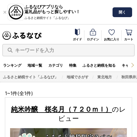
ふるなびアプリなら
返礼品がもっと探しやすい！
開く
ふるさと納税サイト「ふるなび」
ガイド
ログイン
お気に入り
カート
キーワードを入力
ランキング
地域一覧
カテゴリ
特集
ふるさと納税を知る
キャンペ
ふるさと納税サイト「ふるなび」
地域でさがす
東北地方
秋田県井
1~1件(全
1
件)
純米吟醸 桜名月（７２０ｍｌ）
のレ
ビュー