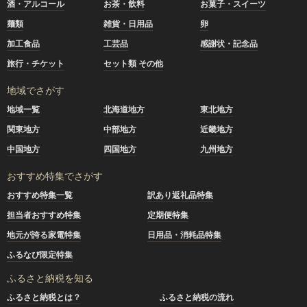
酒・アルコール
お茶・飲料
お菓子・スイーツ
麺類
雑貨・日用品
卵
加工食品
工芸品
感謝状・記念品
旅行・チケット
セット類 その他
地域でさがす
地域一覧
北海道地方
東北地方
関東地方
中部地方
近畿地方
中国地方
四国地方
九州地方
おすすめ特集でさがす
おすすめ特集一覧
訳あり返礼品特集
担当者おすすめ特集
定期便特集
地元が誇る家電特集
日用品・消耗品特集
ふるなび限定特集
ふるさと納税を知る
ふるさと納税とは？
ふるさと納税の流れ