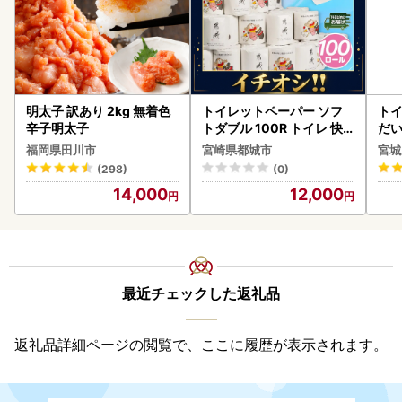
明太子 訳あり 2kg 無着色
トイレットペーパー ソフ
ト
辛子明太子
トダブル 100R トイレ 快
だ
速〔12-I5-TP100-R〕
6ロ
福岡県田川市
宮崎県都城市
宮城
(298)
(0)
14,000
12,000
最近チェックした返礼品
返礼品詳細ページの閲覧で、ここに履歴が表示されます。