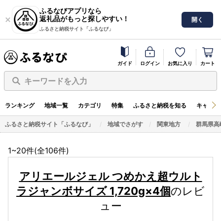
ふるなびアプリなら
返礼品がもっと探しやすい！
開く
ふるさと納税サイト「ふるなび」
ガイド
ログイン
お気に入り
カート
キーワードを入力
ランキング
地域一覧
カテゴリ
特集
ふるさと納税を知る
キャンペ
ふるさと納税サイト「ふるなび」
地域でさがす
関東地方
群馬県高
1~20件(全
106
件)
アリエールジェル つめかえ超ウルト
ラジャンボサイズ 1,720g×4個
のレビ
ュー