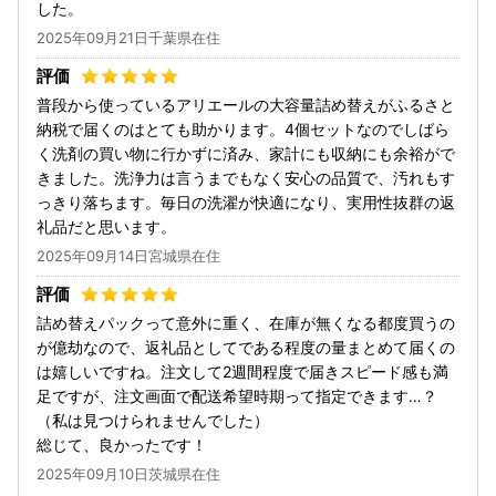
した。
2025年09月21日千葉県在住
普段から使っているアリエールの大容量詰め替えがふるさと
納税で届くのはとても助かります。4個セットなのでしばら
く洗剤の買い物に行かずに済み、家計にも収納にも余裕がで
きました。洗浄力は言うまでもなく安心の品質で、汚れもす
っきり落ちます。毎日の洗濯が快適になり、実用性抜群の返
礼品だと思います。
2025年09月14日宮城県在住
詰め替えパックって意外に重く、在庫が無くなる都度買うの
が億劫なので、返礼品としてである程度の量まとめて届くの
は嬉しいですね。注文して2週間程度で届きスピード感も満
足ですが、注文画面で配送希望時期って指定できます…？
（私は見つけられませんでした）
総じて、良かったです！
2025年09月10日茨城県在住