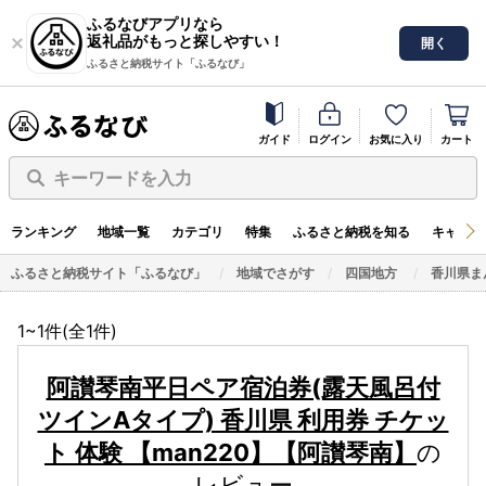
ふるなびアプリなら
返礼品がもっと探しやすい！
開く
ふるさと納税サイト「ふるなび」
ガイド
ログイン
お気に入り
カート
キーワードを入力
ランキング
地域一覧
カテゴリ
特集
ふるさと納税を知る
キャンペ
ふるさと納税サイト「ふるなび」
地域でさがす
四国地方
香川県ま
1~1件(全
1
件)
阿讃琴南平日ペア宿泊券(露天風呂付
ツインAタイプ) 香川県 利用券 チケッ
ト 体験 【man220】【阿讃琴南】
の
レビュー