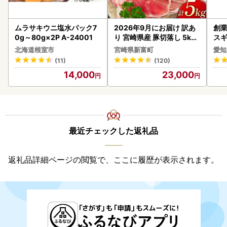
ムラサキウニ塩水パック7
2026年9月にお届け 訳あ
創業
0g～80g×2P A-24001
り 宮崎県産 豚切落し 5kg
スギ
C325-2506-2609
み 
北海道根室市
宮崎県新富町
愛知
惣菜
(11)
(120)
ンバ
14,000
23,000
最近チェックした返礼品
返礼品詳細ページの閲覧で、ここに履歴が表示されます。