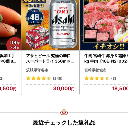
浜加工】
アサヒビール 究極の辛口
牛肉 宮崎牛 赤身＆霜降り 1
×8個 80
スーパードライ 350ml×4
kg 牛肉〔18E-N2-002
8本 ビール
kg-S4A6-CF〕
茨城県守谷市
宮崎県都城市
32)
(245)
(8)
9,500
30,000
18,50
最近チェックした返礼品