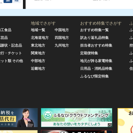
地域でさがす
おすすめ特集でさがす
加工食品
地域一覧
中国地方
おすすめ特集一覧
ふ
工芸品
北海道地方
四国地方
訳あり返礼品特集
ふ
感謝状・記念品
東北地方
九州地方
担当者おすすめ特集
控
旅行・チケット
関東地方
定期便特集
ふ
セット類 その他
中部地方
地元が誇る家電特集
ふ
近畿地方
日用品・消耗品特集
住
ふるなび限定特集