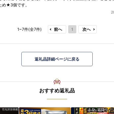
ため★3個です。
2
1~7件(全
7
件)
前へ
1
次へ
返礼品詳細ページに戻る
おすすめ返礼品