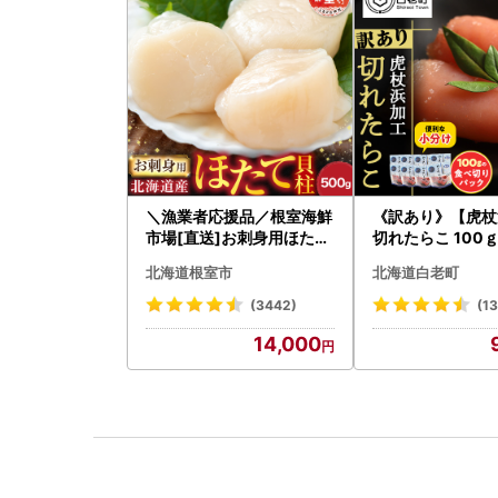
＼漁業者応援品／根室海鮮
《訳あり》【虎杖
市場[直送]お刺身用ほたて
切れたらこ 100ｇ
貝柱500g A-28002
0g AK081
北海道根室市
北海道白老町
(3442)
(1
14,000