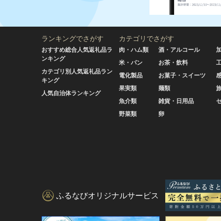
ランキングでさがす
カテゴリでさがす
おすすめ総合人気返礼品ラ
肉・ハム類
酒・アルコール
ンキング
米・パン
お茶・飲料
カテゴリ別人気返礼品ラン
電化製品
お菓子・スイーツ
キング
果実類
麺類
人気自治体ランキング
魚介類
雑貨・日用品
野菜類
卵
ふるなびオリジナルサービス