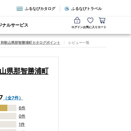
ふるなびカタログ
ふるなびトラベル
ジナルサービス
ログイン
お気に入り
カート
】和歌山県那智勝浦町カタログポイント
レビュー一覧
山県那智勝浦町
7
（全7件）
6件
0件
1件