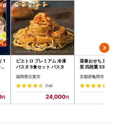
ピエトロ プレミアム 冷凍
迎春おせち 京都三千院の
-1
パスタ 5食セット パスタ
里 四段重 53品 おせち 冷蔵
2027 先行予約
福岡県古賀市
京都府亀岡市
(14)
(140)
0
24,000
81,000