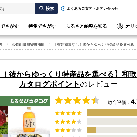
よくあるご質問・お問い合わせ
リでさがす
特集でさがす
ふるさと納税を知る
オリ
方
和歌山県那智勝浦町
【有効期限なし！後からゆっくり特産品を選べる
し！後からゆっくり特産品を選べる】和歌
カタログポイント
のレビュー
4.
総合評価：