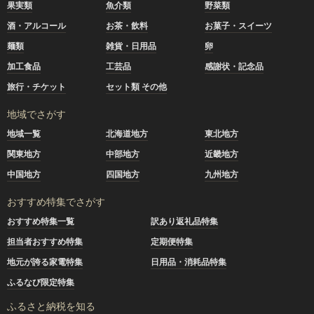
果実類
魚介類
野菜類
酒・アルコール
お茶・飲料
お菓子・スイーツ
麺類
雑貨・日用品
卵
加工食品
工芸品
感謝状・記念品
旅行・チケット
セット類 その他
地域でさがす
地域一覧
北海道地方
東北地方
関東地方
中部地方
近畿地方
中国地方
四国地方
九州地方
おすすめ特集でさがす
おすすめ特集一覧
訳あり返礼品特集
担当者おすすめ特集
定期便特集
地元が誇る家電特集
日用品・消耗品特集
ふるなび限定特集
ふるさと納税を知る