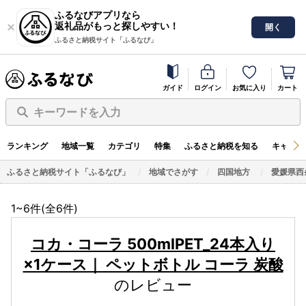
ふるなびアプリなら
返礼品がもっと探しやすい！
開く
ふるさと納税サイト「ふるなび」
ガイド
ログイン
お気に入り
カート
キーワードを入力
ランキング
地域一覧
カテゴリ
特集
ふるさと納税を知る
キャンペ
ふるさと納税サイト「ふるなび」
地域でさがす
四国地方
愛媛県西
1~6件(全
6
件)
コカ・コーラ 500mlPET_24本入り
×1ケース｜ ペットボトル コーラ 炭酸
のレビュー