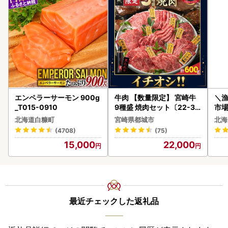
エンペラーサーモン 900g
牛肉 【数量限定】 宮崎牛
＼
_T015-0910
9種盛 焼肉セット〔22-31
市場
-006-600g〕都城 イチオ
貝柱
北海道白糠町
宮崎県都城市
北海
シ!! 牛肉
(4708)
(75)
15,000
22,000
最近チェックした返礼品