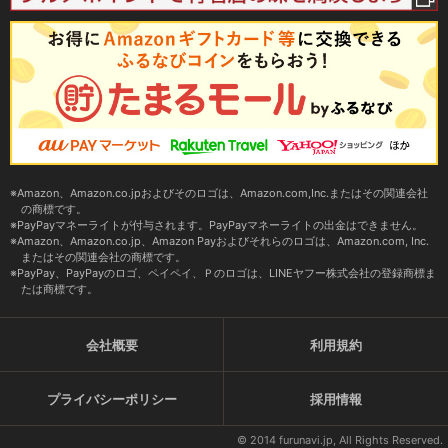
Amazon、Amazon.co.jpおよびそのロゴは、Amazon.com,Inc.またはその関連会社
の商標です。
PayPayマネーライトが付与されます。PayPayマネーライトの出金はできません。
Amazon、Amazon.co.jp、Amazon Payおよびそれらのロゴは、Amazon.com, Inc.
またはその関連会社の商標です。
PayPay、PayPayのロゴ、ペイペイ、Ｐのロゴは、LINEヤフー株式会社の登録商標ま
たは商標です。
会社概要
利用規約
プライバシーポリシー
採用情報
© 2014 furunavi.jp, All Rights Reserved.