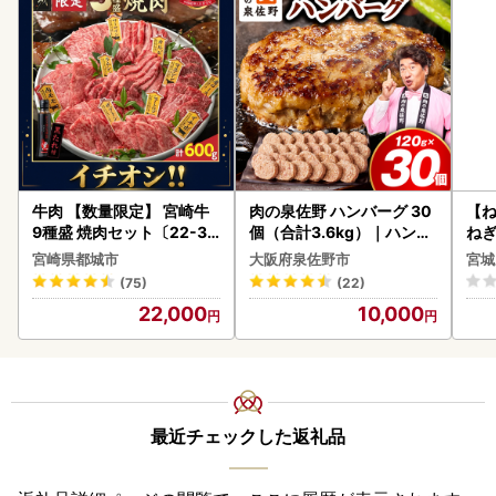
牛肉 【数量限定】 宮崎牛
肉の泉佐野 ハンバーグ 30
【
9種盛 焼肉セット〔22-31
個（合計3.6kg）｜ハンバ
ねぎ
-006-600g〕都城 イチオ
ーグ 訳あり 黒毛和牛×なに
宮崎県都城市
大阪府泉佐野市
宮城
シ!! 牛肉
わポーク
(75)
(22)
22,000
10,000
最近チェックした返礼品