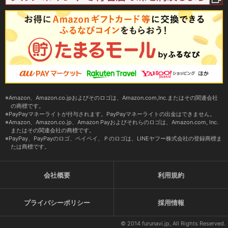
Amazon、Amazon.co.jpおよびそのロゴは、Amazon.com,Inc.またはその関連会社
の商標です。
PayPayマネーライトが付与されます。PayPayマネーライトの出金はできません。
Amazon、Amazon.co.jp、Amazon Payおよびそれらのロゴは、Amazon.com, Inc.
またはその関連会社の商標です。
PayPay、PayPayのロゴ、ペイペイ、Ｐのロゴは、LINEヤフー株式会社の登録商標ま
たは商標です。
会社概要
利用規約
プライバシーポリシー
採用情報
© 2014 furunavi.jp, All Rights Reserved.