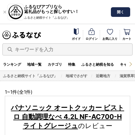
ふるなびアプリなら
返礼品がもっと探しやすい！
開く
ふるさと納税サイト「ふるなび」
ガイド
ログイン
お気に入り
カート
キーワードを入力
ランキング
地域一覧
カテゴリ
特集
ふるさと納税を知る
キャンペ
ふるさと納税サイト「ふるなび」
地域でさがす
近畿地方
滋賀県草
1~1件(全
1
件)
パナソニック オートクッカー ビスト
ロ 自動調理なべ 4.2L NF-AC700-H
ライトグレージュ
のレビュー