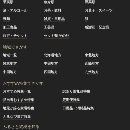
果実類
魚介類
野菜類
酒・アルコール
お茶・飲料
お菓子・スイーツ
麺類
雑貨・日用品
卵
加工食品
工芸品
感謝状・記念品
旅行・チケット
セット類 その他
地域でさがす
地域一覧
北海道地方
東北地方
関東地方
中部地方
近畿地方
中国地方
四国地方
九州地方
おすすめ特集でさがす
おすすめ特集一覧
訳あり返礼品特集
担当者おすすめ特集
定期便特集
地元が誇る家電特集
日用品・消耗品特集
ふるなび限定特集
ふるさと納税を知る