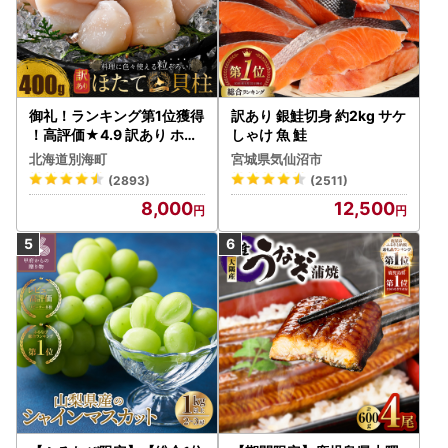
御礼！ランキング第1位獲得
訳あり 銀鮭切身 約2kg サケ
！高評価★4.9 訳あり ホタ
しゃけ 魚 鮭
テ 400g（ほたて 帆立 貝柱
北海道別海町
宮城県気仙沼市
冷凍 ）
(2893)
(2511)
8,000
12,500