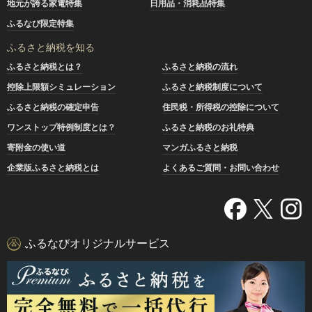
地元が誇る家電特集
日用品・消耗品特集
ふるなび限定特集
ふるさと納税を知る
ふるさと納税とは？
ふるさと納税の流れ
控除上限額シミュレーション
ふるさと納税制度について
ふるさと納税の確定申告
住民税・所得税の控除について
ワンストップ特例制度とは？
ふるさと納税のお礼特典
寄附金の使い道
マンガふるさと納税
企業版ふるさと納税とは
よくあるご質問・お問い合わせ
ふるなびオリジナルサービス