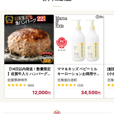
【14日以内発送！数量限定
ママ＆キッズ ベビーミル
[鮭
】佐賀牛入り ハンバーグ 2
キーローションお得用サイ
(小
2個 2.6kg(120g×22個)(H
ズ 380ml 2本セット CH21
5
佐賀県神埼市
北海道白老町
北海
083106)
0
(60)
(10)
12,000
34,500