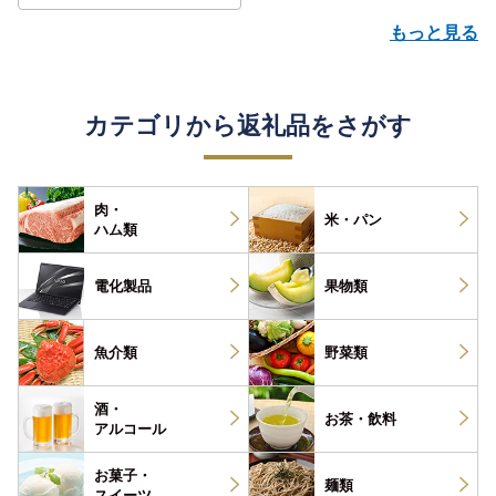
もっと見る
カテゴリから返礼品をさがす
肉・
米・パン
ハム類
電化製品
果物類
魚介類
野菜類
酒・
お茶・
飲料
アルコール
お菓子・
麺類
スイーツ