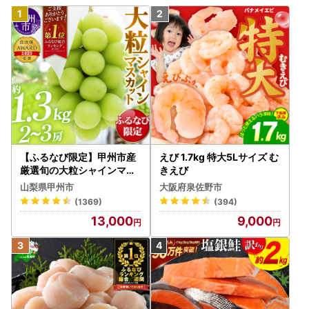
【ふるなび限定】甲州市産
えび 1.7kg 特大5Lサイズ む
厳選旬の大粒シャインマス
きえび
カット 約1.3kg 2～3房【2
山梨県甲州市
大阪府泉佐野市
026年発送】（MG）B12-
(1369)
(394)
472 FN-Limited-VO シャ
13,000
9,000
インマスカット フルーツ