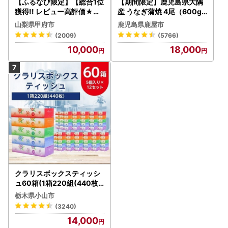
【ふるなび限定】【総合1位
【期間限定】鹿児島県大隅
獲得!! レビュー高評価★】
産 うなぎ蒲焼 4尾（600g
〈2026年度配送分〉山梨
） KN007-004-04-cp18
山梨県甲府市
鹿児島県鹿屋市
県産 シャインマスカット 2
うなぎ 鰻 魚 惣菜 総菜
(2009)
(5766)
～3房（1.0kg以上）シャイ
10,000
18,000
ン フルーツ FN-Limited-S
P
クラリスボックスティッシ
ュ60箱(1箱220組(440枚))
(5個入り×12セット)【配送
栃木県小山市
不可地域：離島・沖縄県】
(3240)
【1256759】
14,000