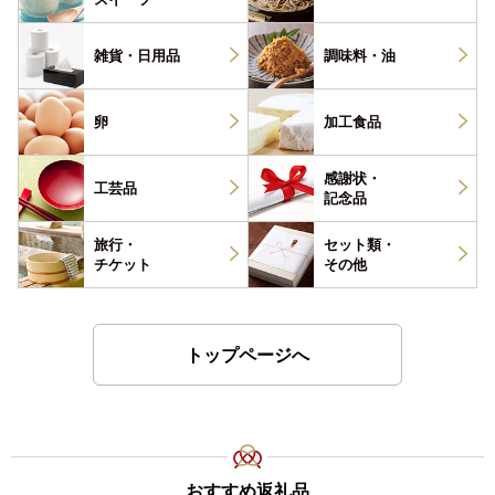
雑貨・
日用品
調味料・
油
卵
加工食品
感謝状・
工芸品
記念品
旅行・
セット類・
チケット
その他
トップページへ
おすすめ返礼品