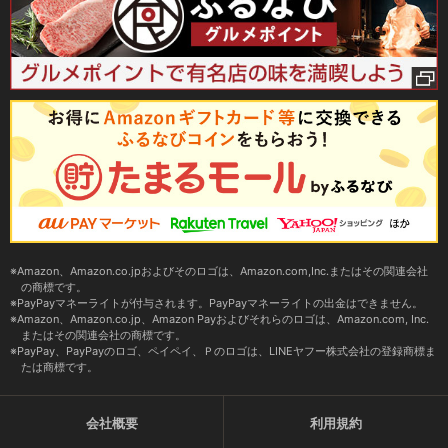
Amazon、Amazon.co.jpおよびそのロゴは、Amazon.com,Inc.またはその関連会社
の商標です。
PayPayマネーライトが付与されます。PayPayマネーライトの出金はできません。
Amazon、Amazon.co.jp、Amazon Payおよびそれらのロゴは、Amazon.com, Inc.
またはその関連会社の商標です。
PayPay、PayPayのロゴ、ペイペイ、Ｐのロゴは、LINEヤフー株式会社の登録商標ま
たは商標です。
会社概要
利用規約