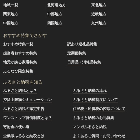
地域一覧
北海道地方
東北地方
関東地方
中部地方
近畿地方
中国地方
四国地方
九州地方
おすすめ特集でさがす
おすすめ特集一覧
訳あり返礼品特集
担当者おすすめ特集
定期便特集
地元が誇る家電特集
日用品・消耗品特集
ふるなび限定特集
ふるさと納税を知る
ふるさと納税とは？
ふるさと納税の流れ
控除上限額シミュレーション
ふるさと納税制度について
ふるさと納税の確定申告
住民税・所得税の控除について
ワンストップ特例制度とは？
ふるさと納税のお礼特典
寄附金の使い道
マンガふるさと納税
企業版ふるさと納税とは
よくあるご質問・お問い合わせ