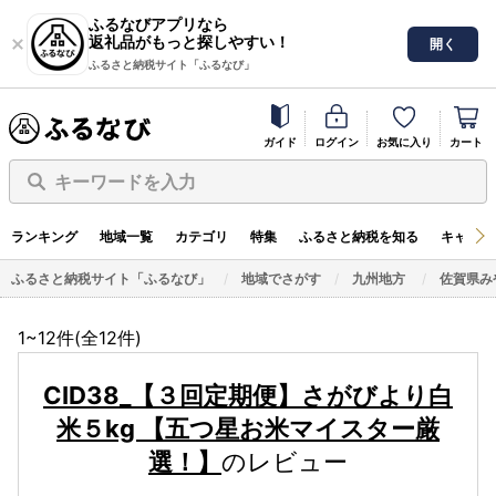
ふるなびアプリなら
返礼品がもっと探しやすい！
開く
ふるさと納税サイト「ふるなび」
ガイド
ログイン
お気に入り
カート
キーワードを入力
ランキング
地域一覧
カテゴリ
特集
ふるさと納税を知る
キャンペ
ふるさと納税サイト「ふるなび」
地域でさがす
九州地方
佐賀県み
1~12件(全
12
件)
CID38_【３回定期便】さがびより白
米５kg 【五つ星お米マイスター厳
選！】
のレビュー