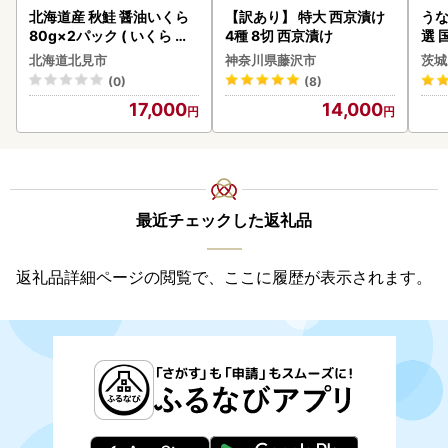
北海道産 秋鮭 醤油いくら
【訳あり】 特大 西京漬け
うな
80g×2パック ( いくら イ
4種 8切 西京漬け
選 
クラ 魚卵 鮭 サケ さけ 鮭い
付き
北海道北見市
神奈川県藤沢市
茨城
くら 醤油漬け パック 北海
あり
(0)
(8)
道産 ふるさと納税 秋鮭 )【
人気
17,000
14,000
233-0002】
代
最近チェックした返礼品
返礼品詳細ページの閲覧で、ここに履歴が表示されます。