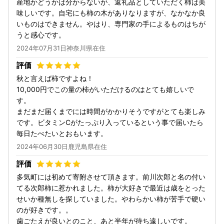
産地かどうかは分からないが、返礼品としていただく柿は美
味しいです。自宅にも柿の木がありなりますが、なかなか良
いものはできません。やはり、専門家の手によるものはちが
うと感心です。
2024年07月31日神奈川県在住
秋と言えば柿ですよね！
10,000円でこの量の柿がいただけるのはとても嬉しいで
す。
まだまだ届くまでには時間がかかりそうですがとても楽しみ
です。ビタミンCがたっぷり入っているという事で届いたら
毎日たべたいとおもいます。
2024年06月30日鹿児島県在住
多気町には初めて寄附させて頂きます。前川次郎と名の付い
てる次郎柿に惹かれました。柿が大好きで最近は歳をとった
せいか種無しを探していました。やわらかい柿が苦手で硬い
のが好きです。。
歯ごたえが良いとのこと、あと半年が待ち遠しいです。