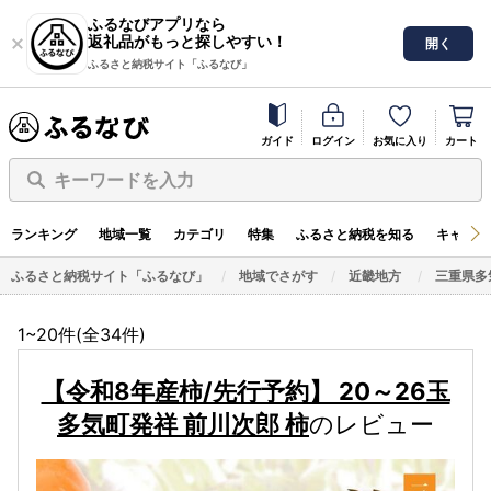
ふるなびアプリなら
返礼品がもっと探しやすい！
開く
ふるさと納税サイト「ふるなび」
ガイド
ログイン
お気に入り
カート
キーワードを入力
ランキング
地域一覧
カテゴリ
特集
ふるさと納税を知る
キャンペ
ふるさと納税サイト「ふるなび」
地域でさがす
近畿地方
三重県多
1~20件(全
34
件)
【令和8年産柿/先行予約】 20～26玉
多気町発祥 前川次郎 柿
のレビュー