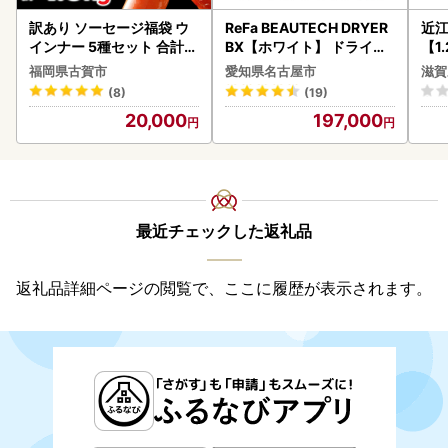
訳あり ソーセージ福袋 ウ
ReFa BEAUTECH DRYER
近
インナー 5種セット 合計4.
BX【ホワイト】 ドライヤ
【1
5kg ソーセージ
ー 美容 家電 ドライヤー リ
】【
福岡県古賀市
愛知県名古屋市
滋賀
ファ
(8)
(19)
20,000
197,000
最近チェックした返礼品
返礼品詳細ページの閲覧で、ここに履歴が表示されます。