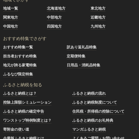
地域一覧
北海道地方
東北地方
関東地方
中部地方
近畿地方
中国地方
四国地方
九州地方
おすすめ特集でさがす
おすすめ特集一覧
訳あり返礼品特集
担当者おすすめ特集
定期便特集
地元が誇る家電特集
日用品・消耗品特集
ふるなび限定特集
ふるさと納税を知る
ふるさと納税とは？
ふるさと納税の流れ
控除上限額シミュレーション
ふるさと納税制度について
ふるさと納税の確定申告
住民税・所得税の控除について
ワンストップ特例制度とは？
ふるさと納税のお礼特典
寄附金の使い道
マンガふるさと納税
企業版ふるさと納税とは
よくあるご質問・お問い合わせ