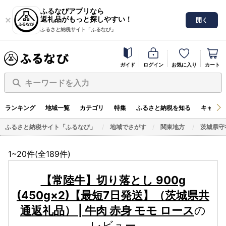
ふるなびアプリなら
返礼品がもっと探しやすい！
開く
ふるさと納税サイト「ふるなび」
ガイド
ログイン
お気に入り
カート
キーワードを入力
ランキング
地域一覧
カテゴリ
特集
ふるさと納税を知る
キャンペ
ふるさと納税サイト「ふるなび」
地域でさがす
関東地方
茨城県守
1~20件(全
189
件)
【常陸牛】切り落とし 900g
(450g×2)【最短7日発送】（茨城県共
通返礼品） | 牛肉 赤身 モモ ロース
の
レビュー