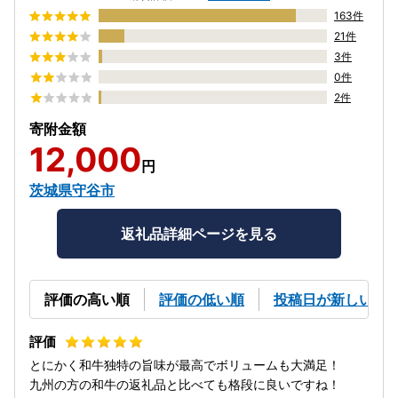
163件
21件
3件
0件
2件
寄附金額
12,000
円
茨城県守谷市
返礼品詳細ページを見る
評価の高い順
評価の低い順
投稿日が新しい順
とにかく和牛独特の旨味が最高でボリュームも大満足！
九州の方の和牛の返礼品と比べても格段に良いですね！