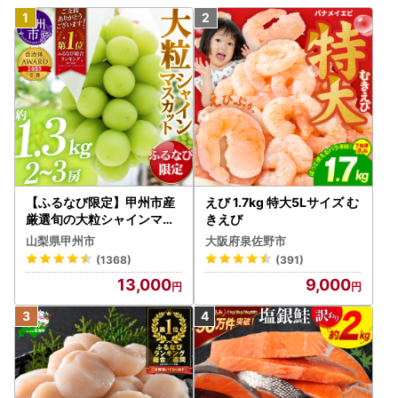
【ふるなび限定】甲州市産
えび 1.7kg 特大5Lサイズ む
厳選旬の大粒シャインマス
きえび
カット 約1.3kg 2～3房【2
山梨県甲州市
大阪府泉佐野市
026年発送】（MG）B12-
(1368)
(391)
472 FN-Limited-VO シャ
13,000
9,000
インマスカット フルーツ