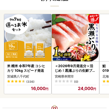
米 精米 令和7年産 コシヒ
＜2026年9月発送分＞活
鮭 
カリ 10kg スピード発送
じめ！黒瀬ぶりの生鮮ブリ
019
ロイン2節（1.0kg前後）_
茨城県八千代町
宮崎県串間市
北海
K001-012-2609
(336)
(0)
16,000
24,000