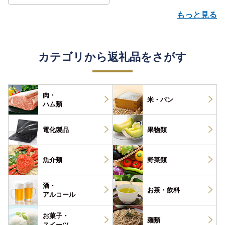
もっと見る
カテゴリから返礼品をさがす
肉・
米・パン
ハム類
電化製品
果物類
魚介類
野菜類
酒・
お茶・
飲料
アルコール
お菓子・
麺類
スイーツ