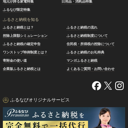
地元が誇る家電特集
日用品・消耗品特集
ふるなび限定特集
ふるさと納税を知る
ふるさと納税とは？
ふるさと納税の流れ
控除上限額シミュレーション
ふるさと納税制度について
ふるさと納税の確定申告
住民税・所得税の控除について
ワンストップ特例制度とは？
ふるさと納税のお礼特典
寄附金の使い道
マンガふるさと納税
企業版ふるさと納税とは
よくあるご質問・お問い合わせ
ふるなびオリジナルサービス