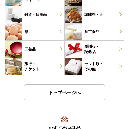
雑貨・
日用品
調味料・
油
卵
加工食品
感謝状・
工芸品
記念品
旅行・
セット類・
チケット
その他
トップページへ
おすすめ返礼品