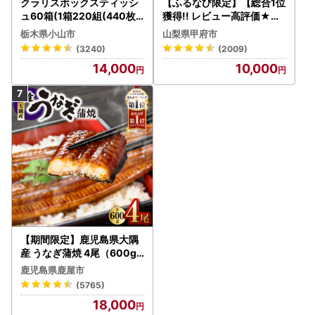
クラリスボックスティッシ
【ふるなび限定】【総合1位
ュ60箱(1箱220組(440枚))
獲得!! レビュー高評価★】
(5個入り×12セット)【配送
〈2026年度配送分〉山梨
栃木県小山市
山梨県甲府市
不可地域：離島・沖縄県】
県産 シャインマスカット 2
(3240)
(2009)
【1256759】
～3房（1.0kg以上）シャイ
14,000
10,000
ン フルーツ FN-Limited-S
P
【期間限定】鹿児島県大隅
産 うなぎ蒲焼 4尾（600g
） KN007-004-04-cp18
鹿児島県鹿屋市
うなぎ 鰻 魚 惣菜 総菜
(5765)
18,000