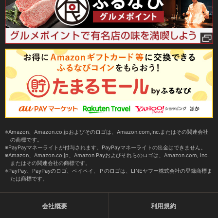
Amazon、Amazon.co.jpおよびそのロゴは、Amazon.com,Inc.またはその関連会社
の商標です。
PayPayマネーライトが付与されます。PayPayマネーライトの出金はできません。
Amazon、Amazon.co.jp、Amazon Payおよびそれらのロゴは、Amazon.com, Inc.
またはその関連会社の商標です。
PayPay、PayPayのロゴ、ペイペイ、Ｐのロゴは、LINEヤフー株式会社の登録商標ま
たは商標です。
会社概要
利用規約