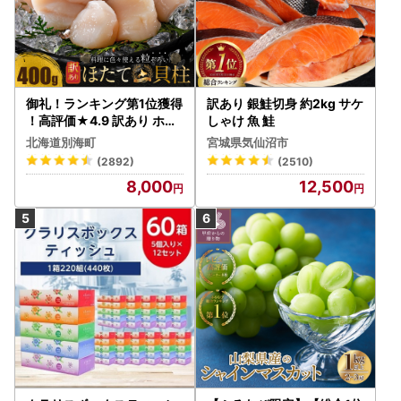
御礼！ランキング第1位獲得
訳あり 銀鮭切身 約2kg サケ
！高評価★4.9 訳あり ホタ
しゃけ 魚 鮭
テ 400g（ほたて 帆立 貝柱
北海道別海町
宮城県気仙沼市
冷凍 ）
(2892)
(2510)
8,000
12,500