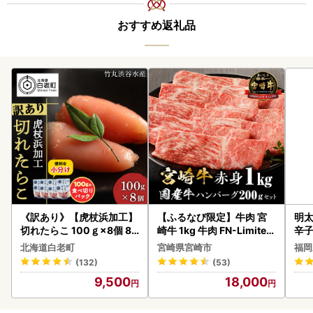
おすすめ返礼品
《訳あり》【虎杖浜加工】
【ふるなび限定】牛肉 宮
明太
切れたらこ 100ｇ×8個 80
崎牛 1kg 牛肉 FN-Limited
辛
0g AK081
-VO
北海道白老町
宮崎県宮崎市
福岡
(132)
(53)
9,500
18,000