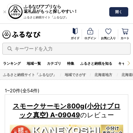
ふるなびアプリなら
返礼品がもっと探しやすい！
開く
ふるさと納税サイト「ふるなび」
ガイド
ログイン
お気に入り
カート
キーワードを入力
ランキング
地域一覧
カテゴリ
特集
ふるさと納税を知る
キャンペ
ふるさと納税サイト「ふるなび」
地域でさがす
北海道地方
北海道
1~20件(全
54
件)
スモークサーモン800g(小分けブロ
ック真空) A-09049
のレビュー